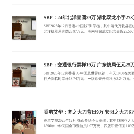
SBP：24年北洋壹圆29万 湖北双龙小字273
SBP2025年12月香港-中国钱币1举槌，其中清代万载县宣
北洋机器局壹圆28.97万元、湖南省宪成立纪念壹圆25.56万
SBP：交通银行票样19万 广东钱局伍元25
SBP2025年12月香港 A-中国及世界纸钞，今天10:0
行拾圆临时票样18.74万元、一版币壹仟圆秋收3.24万元、光绪
香港艾华：齐之大刀背日9万 安阳之大刀6
香港艾华2025年12月-钱币专场今天举槌，其中战国齐之大
1896年中华民国金币壹拾员1.97万元、四版币壹佰圆1.09万