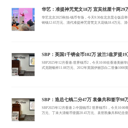
华艺：准提神咒梵文18万 宜宾丝厘十两29
华艺北京2025秋拍-钱币专场，今天9:30在北京昆仑
铸钱12.65万元、清代准提神咒背梵文大花钱18.4万元、清代
SBP：英国1千镑金币102万 波兰5兹罗提19
SBP2025年12月香港-世界钱币2，今天10:00在香港美
式克朗银样11.08万元、2012年英国伊丽莎白二世像1000英镑
SBP：造总七钱二分47万 袁像共和签字98
SBP2025年12月香港 2-中国钱币2 世界钱币1，今天10:
万元、丁未大清银币壹圆20.45万元、袁世凯像共和纪念壹圆