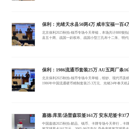
保利：光绪天水县50两4万 咸丰宝福一百4
北京保利2025秋拍-钱币专场今天举槌，本场共计880
县五十两、战国一釿权布、战国小型三孔布十二朱、明代崇
保利：1986流通币套装25万 AU五两厂条1
北京保利2025秋拍-钱币专场今天举槌，纸钞、现代币及
1986年中国流通硬币精制套装25.3万元、光绪24年奉天机器局
嘉德:库里/汤普森双签161万 安东尼签卡37
中国嘉德2025秋拍-邮品、钱币、卡牌专场今天举行，卡牌部分
签字球星卡161万元、2005-06迈克尔-乔丹亲笔签字球星卡26.