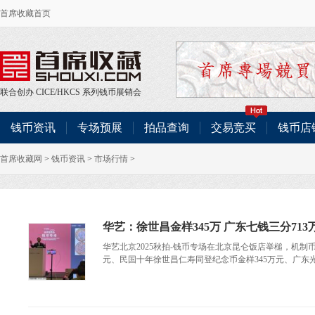
首席收藏首页
联合创办
CICE
/
HKCS
系列钱币展销会
钱币资讯
专场预展
拍品查询
交易竞买
钱币店
首席收藏网
>
钱币资讯
>
市场行情
>
华艺：徐世昌金样345万 广东七钱三分713
华艺北京2025秋拍-钱币专场在北京昆仑饭店举槌，机制
元、民国十年徐世昌仁寿同登纪念币金样345万元、广东光绪