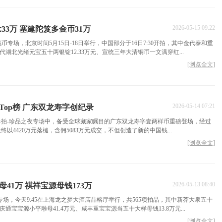
2026-05-15 09:22
33万 塞建陀笈多金币31万
55)-钱币专场，北京时间5月15日-18日举行，中国部分于16日7:30开拍，其中金代泰和重
清代湖北光绪元宝五十两银锭12.33万元、宣统三年大清铜币一文满穿红...
[浏览全文]
2026-05-14 07:21
Top榜 广东双龙寿字创纪录
6春拍-珍品之夜专场中，备受全球藏家瞩目的广东双龙寿字壹两样币重磅登场，经过
以4420万元落槌，含佣5083万元成交，不但创造了新的中国钱...
[浏览全文]
2026-05-13 08:40
41万 祺祥宝源母钱173万
钱专场，今天9:45在上海龙之梦大酒店晶榕厅举行，共565项拍品，其中新莽大泉五十
庆通宝宝源小平雕母41.4万元、咸丰重宝宝源当五十大样母钱13.8万元...
[浏览全文]