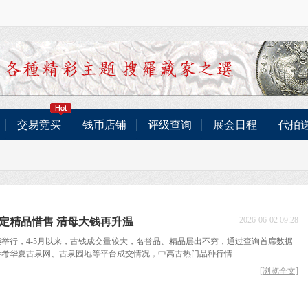
交易竞买
钱币店铺
评级查询
展会日程
代拍
2026-06-02 09:28
定精品惜售 清母大钱再升温
相继举行，4-5月以来，古钱成交量较大，名誉品、精品层出不穷，通过查询首席数据
考华夏古泉网、古泉园地等平台成交情况，中高古热门品种行情...
[浏览全文]