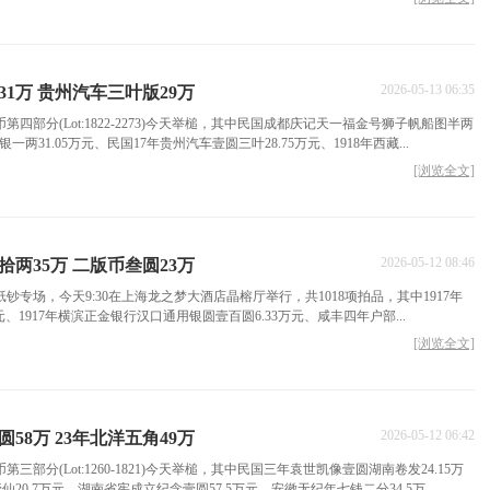
2026-05-13 06:35
1万 贵州汽车三叶版29万
币第四部分(Lot:1822-2273)今天举槌，其中民国成都庆记天一福金号狮子帆船图半两
一两31.05万元、民国17年贵州汽车壹圆三叶28.75万元、1918年西藏...
[浏览全文]
2026-05-12 08:46
两35万 二版币叁圆23万
欢纸钞专场，今天9:30在上海龙之梦大酒店晶榕厅举行，共1018项拍品，其中1917年
元、1917年横滨正金银行汉口通用银圆壹百圆6.33万元、咸丰四年户部...
[浏览全文]
2026-05-12 06:42
58万 23年北洋五角49万
第三部分(Lot:1260-1821)今天举槌，其中民国三年袁世凯像壹圆湖南卷发24.15万
20.7万元、湖南省宪成立纪念壹圆57.5万元、安徽无纪年七钱二分34.5万...