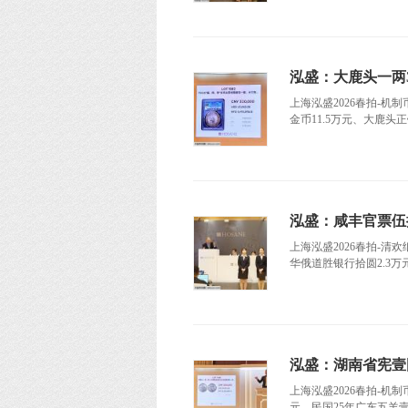
泓盛：大鹿头一两3
上海泓盛2026春拍-机制
金币11.5万元、大鹿头正银
泓盛：咸丰官票伍拾
上海泓盛2026春拍-清
华俄道胜银行拾圆2.3万
泓盛：湖南省宪壹圆
上海泓盛2026春拍-机制币
元、民国25年广东五羊壹仙