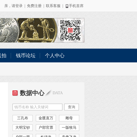
亲，请
登录
|
免费注册
|
联系客服
|
手机首席
送拍
钱币论坛
个人中心
数据中心
DATA
查询
三孔布
金匮直万
雕母
大明宝钞
户部官票
一版牧马