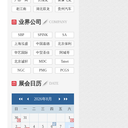
户部一两
长须龙
袁像飞龙
老江南
湖北双龙
贵州汽车
业界公司
COMPANY
SBP
SPINK
SA
上海泓盛
中国嘉德
北京保利
华艺国际
中贸圣佳
阿城哥
北京诚轩
MDC
Taisei
NGC
PMG
PCGS
展会日历
DATE
2026
年
8
月
日
一
二
三
四
五
六
30
31
1
展
展
拍
2
3
4
5
6
7
8