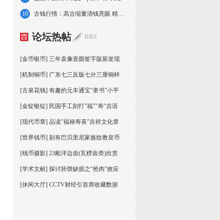
10
古钱行情：高古缩量清钱亮眼 精品成交量较大
论坛热帖
BBS
[金币银币] 三年袁像壹圆签字版新发现
[机制铜币] 广东七三反版七分三厘铜样
[古泉花钱] 有趣的元丰通宝"隶书"小平
[金锭银锭] 民国手工刻打"福""寿"吉语
[现代币章] 品读"福禄寿喜"吉祥文化章
[世界钱币] 刻有巴贝里尼家族纹教皇币
[钱币摄影] 23船洋边齿(瓦楞齿类)欣赏
[学术文献] 探讨胚饼缺损之"抢肉"效应
[休闲大厅] CCTV财经引首席收藏数据