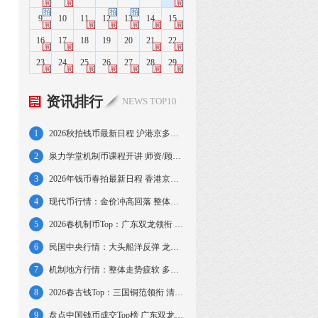
展
展
展
拍
拍
拍
9
10
11
12
13
14
15
展
展
展
展
展
展
16
17
18
19
20
21
22
展
展
展
展
23
24
25
26
27
28
29
展
展
展
展
展
展
展
资讯排行
NEWS TOP10
1
2026秋拍钱币最新日程 沪港京多地轮番举槌
2
泉力学堂机制币课程开讲 师资/顾问业界顶尖
3
2026年钱币春拍最新日程 香港京沪大拍连台
4
现代币行情：金价冲高回落 整体平稳金币活跃
5
2026春机制币Top：广东双龙领衔 金币占四席
6
民国中央行情：大头船洋反弹 龙凤军阀再走弱
7
机制地方行情：整体走势疲软 多品种再创新低
8
2026春古钱Top：三国铜范领衔 清代雕母半壁
9
盘点中国钱币成交Top榜 广东双龙寿字创纪录