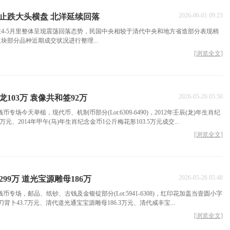
2026-06-01 09:23
止跌大头横盘 北洋延续回落
4-5月里整体呈现震荡回落态势，民国中央相较于清代中央和地方省造部分表现稍
块部分品种近期成交状况进行整理...
[浏览全文]
2026-05-26 05:50
龙103万 袁像共和签92万
币专场今天举槌，现代币、机制币部分(Lot:6309-6490)，2012年壬辰(龙)年生肖纪
万元、2014年甲午(马)年生肖纪念金币1公斤梅花形103.5万元成交...
[浏览全文]
2026-05-26 05:48
99万 道光宝源雕母186万
钱币专场，邮品、纸钞、古钱及金银锭部分(Lot:5941-6308)，红印花加盖当壹圆小字
背卜43.7万元、清代道光通宝宝源雕母186.3万元、清代咸丰宝...
[浏览全文]