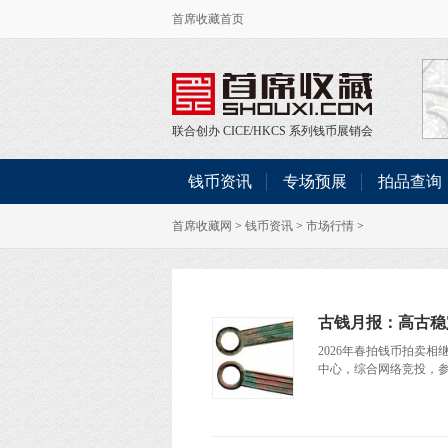
首席收藏首页
联合创办
CICE
/
HKCS
系列钱币展销会
钱币资讯
专场预展
拍品查询
首席收藏网
>
钱币资讯
>
市场行情
>
古钱月报：高古稳
2026年春拍钱币拍卖
中心，综合网络竞投，参