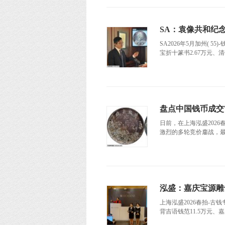
SA：袁像共和纪念
SA2026年5月加州( 
宝折十篆书2.67万元、
盘点中国钱币成交
日前，在上海泓盛202
激烈的多轮竞价鏖战，最终
泓盛：嘉庆宝源雕母
上海泓盛2026春拍-古
背吉语钱范11.5万元、嘉