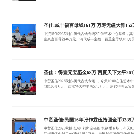
圣佳:咸丰福百母钱161万 万寿无疆大雅152
中贸圣佳2025秋拍-历代古钱专场2在佳艺术中心举槌，其
宝泉当百母钱46万元、清代咸丰宝福一百重宝母钱161万元
圣佳：得壹元宝鎏金68万 西夏天下太平26
中贸圣佳2025秋拍-历代古钱专场1，今天10:00在佳艺
4枚105.8万元、西汉特大型半两57.5万元、唐代得壹元宝光背
中贸圣佳:民国16年张作霖伍拾圆金币3335
中贸圣佳2025秋拍-纸钞 卡牌 金银锭 机制币专场，今天
江楷书体七钱二分铜样216.2万元、民国16年张作霖像伍拾圆