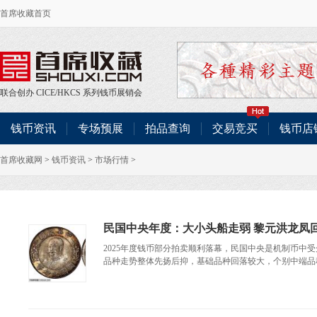
首席收藏首页
联合创办
CICE
/
HKCS
系列钱币展销会
钱币资讯
专场预展
拍品查询
交易竞买
钱币店
首席收藏网
>
钱币资讯
>
市场行情
>
民国中央年度：大小头船走弱 黎元洪龙凤
2025年度钱币部分拍卖顺利落幕，民国中央是机制币中受
品种走势整体先扬后抑，基础品种回落较大，个别中端品种