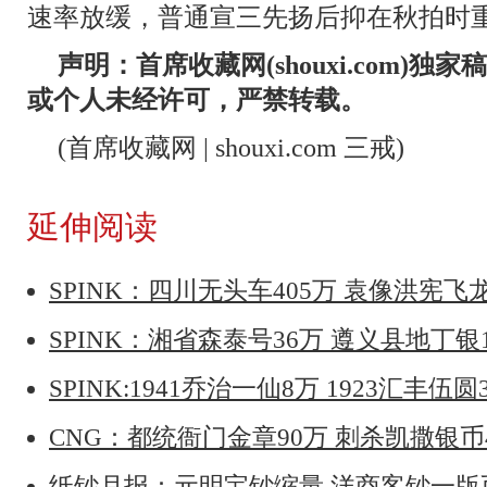
速率放缓，普通宣三先扬后抑在秋拍时
声明：首席收藏网(shouxi.com)
或个人未经许可，严禁转载。
(首席收藏网 | shouxi.com 三戒)
延伸阅读
SPINK：四川无头车405万 袁像洪宪飞
SPINK：湘省森泰号36万 遵义县地丁银
SPINK:1941乔治一仙8万 1923汇丰伍圆
CNG：都统衙门金章90万 刺杀凯撒银币
纸钞月报：元明宝钞缩量 洋商客钞一