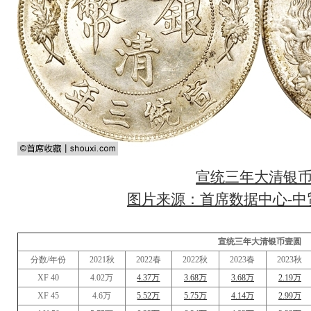
宣统三年大清银
图片来源：首席数据中心-中贸
宣统三年大清银币壹圆
分数/年份
2021秋
2022春
2022秋
2023春
2023秋
XF 40
4.02万
4.37万
3.68万
3.68万
2.19万
XF 45
4.6万
5.52万
5.75万
4.14万
2.99万