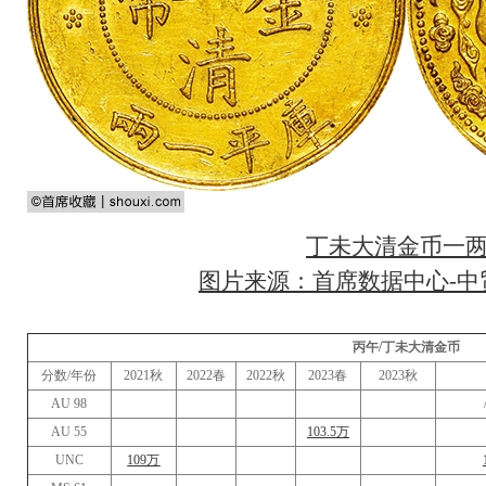
丁未大清金币一
图片来源：首席数据中心-中贸
丙午/丁未大清金币
分数/年份
2021秋
2022春
2022秋
2023春
2023秋
AU 98
AU 55
103.5万
UNC
109万