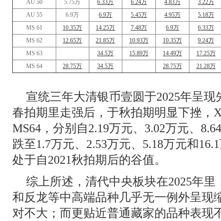
AU 50
5.75万
6.33万
6.24万
4.83万
3.22万
AU 55
6.9万
6.9万
5.45万
4.95万
5.18万
MS 61
10.35万
14.25万
7.48万
6.9万
6.33万
MS 62
12.65万
21.85万
10.93万
10.35万
9.24万
MS 63
34.5万
15.89万
14.49万
17.25万
MS 64
28.75万
34.5万
28.75万
21.28万
宣统三年大清银币壹圆于2025年呈现
春拍期里走强后，于秋拍期明显下挫，XF4
MS64，分别自2.19万元、3.02万元、8.
跌至1.7万元、2.53万元、5.18万元和
处于自2021秋拍期后的谷值。
综上所述，清代中央板块在2025年
和反龙等中高端品种几乎无一例外呈现
对不大；而更贴近普通藏家的品种表现