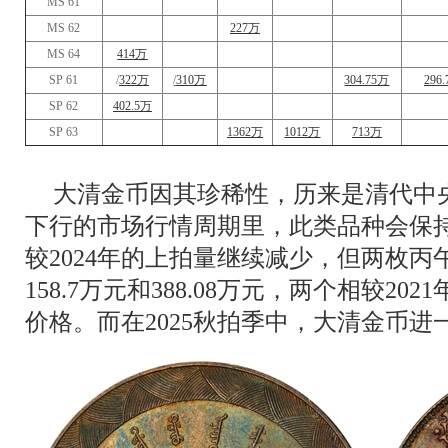
MS 61
MS 62
227万
MS 64
414万
SP 61
/
322万
/
310万
304.75万
296
SP 62
402.5万
SP 63
1362万
1012万
713万
大清金币因其珍稀性，历来是清代中
下行的市场行情周期里，此类品种会保持
较2024年的上拍量继续减少，但两枚
158.7万元和388.08万元，两个相较2
价格。而在2025秋拍季中，大清金币进