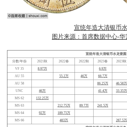
宣统年造大清银币
图片来源：首席数据中心-华艺
宣统年造大清银币水龙壹圆
分数/年份
2021秋
2022春
2022秋
2023春
2023秋
VF 35
8.97万
6.9万
AU 55
55.2万
46万
66.7万
AU 58
86.25万
46.58万
UNC
46万
41.4万
33.35万
MS 62
132.25万
MS 63
212.75万
89.7万
241.5万
MS 64
92万
189.75万
MS 66
483万
287.5万