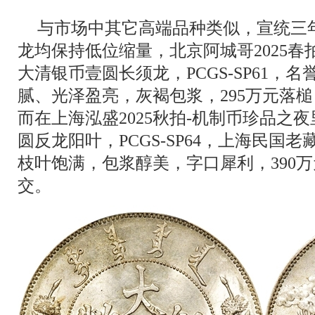
与市场中其它高端品种类似，宣统三
龙均保持低位缩量，北京阿城哥2025春
大清银币壹圆长须龙，PCGS-SP61，
腻、光泽盈亮，灰褐包浆，295万元落槌，
而在上海泓盛2025秋拍-机制币珍品之
圆反龙阳叶，PCGS-SP64，上海民国
枝叶饱满，包浆醇美，字口犀利，390万元
交。