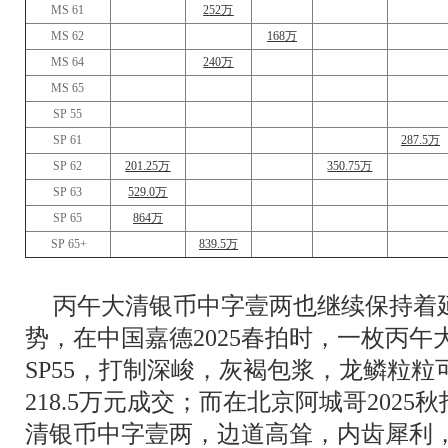
MS 61
252万
MS 62
168万
MS 64
240万
MS 65
SP 55
SP 61
287.5万
SP 62
201.25万
350.75万
SP 63
529.0万
SP 65
864万
SP 65+
839.5万
丙午大清银币中字壹两也继续保持着
势，在中国嘉德2025春拍时，一枚丙午大
SP55，打制深峻，灰褐包浆，龙鳞粒粒
218.5万元成交；而在北京阿城哥2025秋
清银币中字壹两，边道高耸，内齿犀利