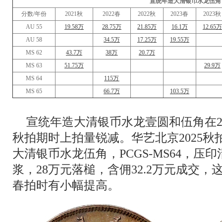
宣统年造大清银币水龙伍角
分数/年份
2021秋
2022春
2022秋
2023春
2023秋
AU 55
19.58万
28.75万
21.85万
16.1万
12.65万
AU 58
34.5万
17.25万
19.55万
MS 62
43.7万
38万
20.7万
MS 63
51.75万
29.9万
MS 64
115万
MS 65
66.7万
103.5万
宣统年造大清银币水龙壹圆和伍角在2
秋拍期时上拍量锐减。华艺北京2025秋
大清银币水龙伍角，PCGS-MS64，
浆，28万元落槌，含佣32.2万元成交，这一
春拍时有小幅提高。