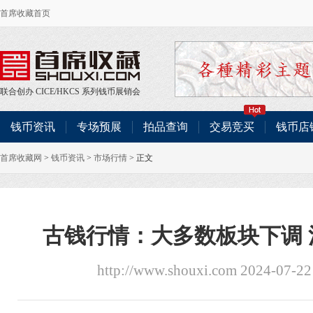
首席收藏首页
联合创办
CICE
/
HKCS
系列钱币展销会
钱币资讯
专场预展
拍品查询
交易竞买
钱币店
首席收藏网
>
钱币资讯
>
市场行情
> 正文
古钱行情：大多数板块下调
http://www.shouxi.com 2024-07-2