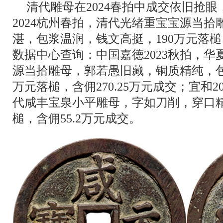
清代雕母在2024春拍中成交依旧抢
2024杭州春拍，清代光绪重宝宝源当拾
湛，包浆温润，钱文高挺，190万元落槌，
数据中心查询：中国嘉德2023秋拍，华夏
源当拾雕母，郭若愚旧藏，铜质精纯，包
万元落槌，含佣270.25万元成交；宜和2
代咸丰宝泉小平雕母，字如刀削，穿口精
槌，含佣55.2万元成交。