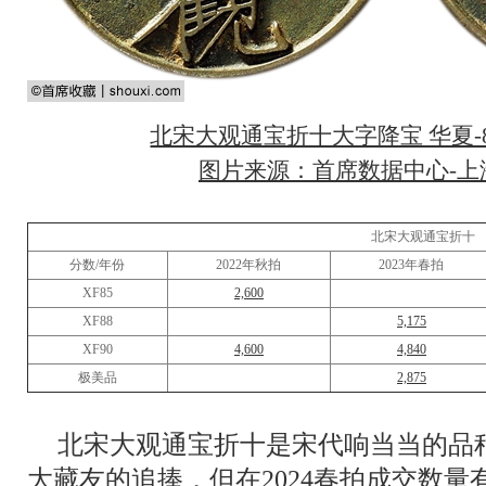
北宋大观通宝折十大字降宝 华夏-85
图片来源：首席数据中心-上海
北宋大观通宝折十
分数/年份
2022年秋拍
2023年春拍
XF85
2,600
XF88
5,175
XF90
4,600
4,840
极美品
2,875
北宋大观通宝折十是宋代响当当的品
大藏友的追捧，但在2024春拍成交数