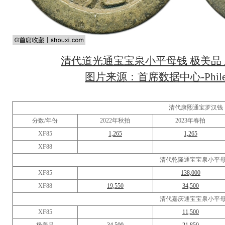
清代道光通宝宝泉小平母钱 极美品 
图片来源：首席数据中心-Philea2
清代康熙通宝罗汉钱
分数/年份
2022年秋拍
2023年春拍
XF85
1,265
1,265
XF88
清代乾隆通宝宝泉小平
XF85
138,000
XF88
19,550
34,500
清代嘉庆通宝宝泉小平
XF85
11,500