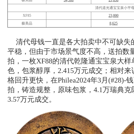
极美品
34,500
21,850
清代道光通宝宝泉小平
XF85
23,000
极美品
8,625
清代母钱一直是各大拍卖中不可缺失
平稳，但由于市场景气度不高，送拍数量
拍，一枚XF88的清代乾隆通宝宝泉大
色，包浆醇厚，2.415万元成交；相对
格回升更快，在Philea2024年3月(#2
拍，铸造规整，原味包浆，4.1万瑞典
3.57万元成交。