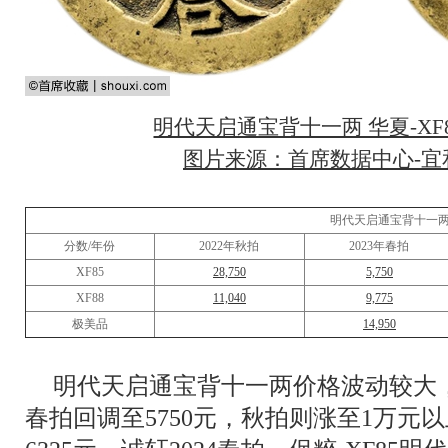
明代天启通宝背十一两 华夏-XF8
图片来源：首席数据中心-宜和
明代天启通宝背十一
分数/年份
2022年秋拍
2023年春拍
XF85
28,750
5,750
XF88
11,040
9,775
极美品
14,950
明代天启通宝背十一两价格波动较大，以
春拍回调至5750元，秋拍则涨至1万元以