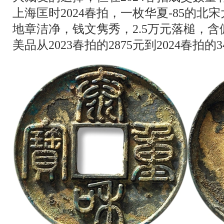
上海匡时2024春拍，一枚华夏-85的
地章洁净，钱文隽秀，2.5万元落槌，含佣
美品从2023春拍的2875元到2024春拍