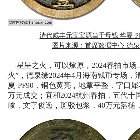
清代咸丰元宝宝源当千母钱 华夏-PF9
图片来源：首席数据中心-德泉缘
星星之火，可以燎原，2024春拍市
火”，德泉缘2024年4月海南钱币专场
夏-PF90，铜色黄亮，地章平整，字口犀利
万元成交；宜和2024杭州春拍，五代
峻，文字俊逸，斑驳包浆，40万元落槌