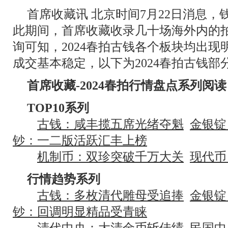
首席收藏讯 北京时间7月22日消息，
此期间，首席收藏收录几十场海外内的
询可知，2024春拍古钱各个板块均出
成交基本稳定，以下为2024春拍古钱部
首席收藏-2024春拍行情盘点系列阅读
TOP10系列
古钱：咸丰揽五席光绪夺魁
金银锭
钞：一二版活跃汇丰上榜
机制币：双珍突破千万大关
现代币
行情趋势系列
古钱：多枚清代雕母受追捧
金银锭
钞：回调明显精品受青睐
清代中央：大清金币斩佳绩
民国中