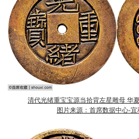
清代光绪重宝宝源当拾背左星雕母 华夏-PF
图片来源：首席数据中心-宜和