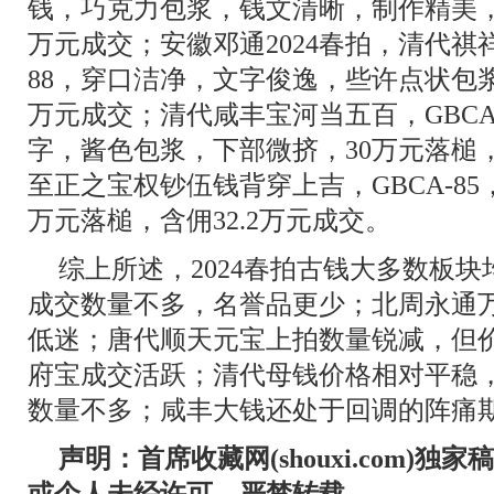
钱，巧克力包浆，钱文清晰，制作精美，3
万元成交；安徽邓通2024春拍，清代祺祥
88，穿口洁净，文字俊逸，些许点状包浆，
万元成交；清代咸丰宝河当五百，GBCA
字，酱色包浆，下部微挤，30万元落槌，
至正之宝权钞伍钱背穿上吉，GBCA-8
万元落槌，含佣32.2万元成交。
综上所述，2024春拍古钱大多数板
成交数量不多，名誉品更少；北周永通
低迷；唐代顺天元宝上拍数量锐减，但
府宝成交活跃；清代母钱价格相对平稳
数量不多；咸丰大钱还处于回调的阵痛
声明：首席收藏网(shouxi.com)
或个人未经许可，严禁转载。