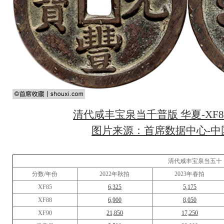
清代咸丰宝泉当千普版 华夏-XF82
图片来源：首席数据中心-中国
清代咸丰宝泉当五十
分数/年份
2022年秋拍
2023年春拍
XF85
6,325
5,175
XF88
6,900
8,050
XF90
21,850
17,250