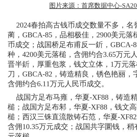
图片来源：首席数据中心-SA202
2024春拍高古钱币成交数量不多，
蔺，GBCA-85，品相极佳，2900美元落
币成交；战国桥足布甫反一釿，GBCA-
种，4200美元落槌，含佣约合3.65万
晋半釿，厚重包浆，钱文立体，1万元
刀，GBCA-82，铸造精良，锈色艳丽，
含佣约合6.11万元人民币成交。
战国方足布马雍，华夏-XF88，铸造
槌；战国方足布邾，华夏-XF88，钱文高
槌；西汉三铢直流散铸石范，华夏-XF8
含佣10.35万元成交；战国共字圜钱，稍
元落槌。