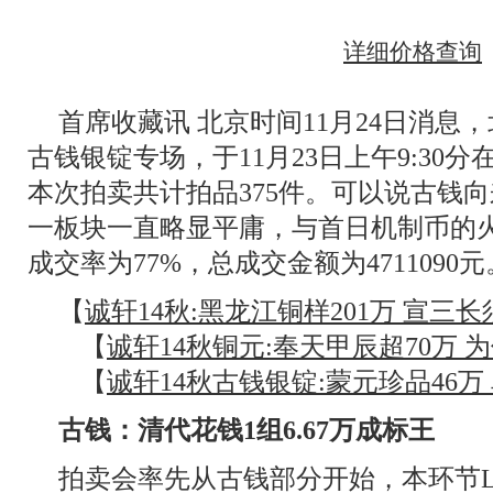
详细价格查询
首席收藏讯 北京时间11月24日消息，
古钱银锭专场，于11月23日上午9:30
本次拍卖共计拍品375件。可以说古钱
一板块一直略显平庸，与首日机制币的
成交率为77%，总成交金额为4711090元
【
诚轩14秋:黑龙江铜样201万 宣三长
【
诚轩14秋铜元:奉天甲辰超70万 
【
诚轩14秋古钱银锭:蒙元珍品46万
古钱：清代花钱1组6.67万成标王
拍卖会率先从古钱部分开始，本环节LOT