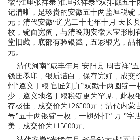
徽“淮厘张祥泰 淮厘张祥泰”双排戳五
记清晰，是珍贵的安徽五十两盐厘税锭，最
元；清代安徽“道光二十七年十月 天长县
枚，锭面宽阔，与清晚期安徽大宝形制
堂旧藏，底部有验银戳，五彩银光，品相上
元。
清代河南“咸丰年月 安阳县 周吉祥”
钱庄墨印，银质洁白，保存完好，成交价为
州“遵义丁粮 官匠刘真”双戳十两圆锭
少，遵义地名丁粮税锭更为罕见，此枚
存极佳，成交价为126500元；清代内蒙
号”五十两银锭一枚，一翅外打“ 万 ”
美，成交价为115000元。
清代安徽“光绪年月 省号舒大成”五十