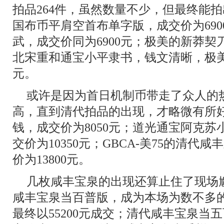
拍品264件，虽然数量不少，但最终能
国布币平肩空首布单字版，成交价为69
武，成交价同为6900元；极美的新莽契刀
北宋重和通宝小平隶书，钱文清晰，极美品
元。
或许是因为首日机制币带走了众人的
高，直到清代拍品的出现，才略微有所
钱，成交价为8050元；道光通宝阿克
交价为10350元；GBCA-美75的清代
价为13800元。
几枚咸丰宝泉的出现还算止住了现场
咸丰宝泉当百普版，成为本场为数不多
最终以55200元成交；清代咸丰宝泉当