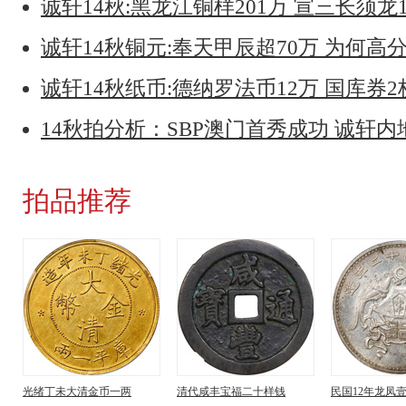
诚轩14秋:黑龙江铜样201万 宣三长须龙
诚轩14秋铜元:奉天甲辰超70万 为何高
诚轩14秋纸币:德纳罗法币12万 国库券2
14秋拍分析：SBP澳门首秀成功 诚轩
拍品推荐
光绪丁未大清金币一两
清代咸丰宝福二十样钱
民国12年龙凤