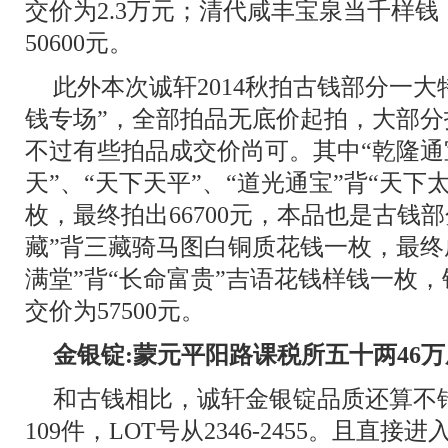
交价为2.3万元；清代咸丰宝泉当千样
50600元。
此外本次诚轩2014秋拍古钱部分一
钱专场”，全部拍品无底价起拍，大部
不过有些拍品成交价尚可。其中“乾隆通
天”、“天下天平”、“道光通宝”背“天下
枚，最终拍出66700元，本品也是古钱
藏”背三藏骑马图白铜质花钱一枚，最终成
满堂”背“长命富贵”吉语花钱样钱一枚
交价为57500元。
金银锭:蒙元平阳路课税所五十两46
和古钱相比，诚轩金银锭品质还算不
109件，LOT号从2346-2455。且直