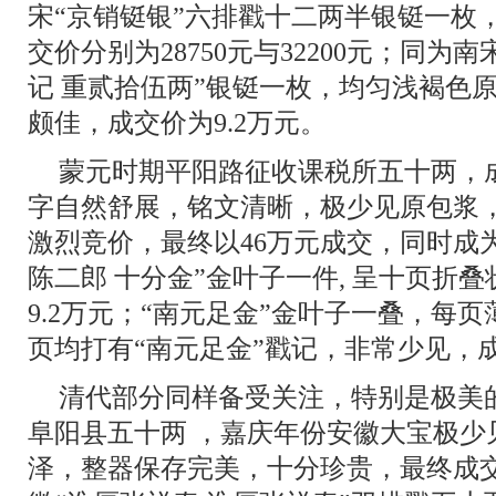
宋“京销铤银”六排戳十二两半银铤一枚
交价分别为28750元与32200元；同为
记 重贰拾伍两”银铤一枚，均匀浅褐色
颇佳，成交价为9.2万元。
蒙元时期平阳路征收课税所五十两，
字自然舒展，铭文清晰，极少见原包浆
激烈竞价，最终以46万元成交，同时成
陈二郎 十分金”金叶子一件, 呈十页折
9.2万元；“南元足金”金叶子一叠，每
页均打有“南元足金”戳记，非常少见，成
清代部分同样备受关注，特别是极美
阜阳县五十两 ，嘉庆年份安徽大宝极少
泽，整器保存完美，十分珍贵，最终成交