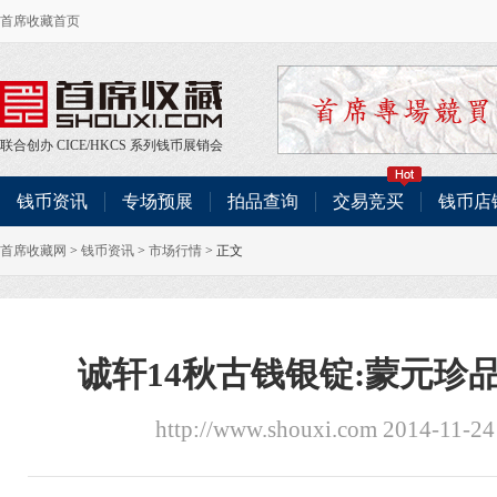
首席收藏首页
联合创办
CICE
/
HKCS
系列钱币展销会
钱币资讯
专场预展
拍品查询
交易竞买
钱币店
首席收藏网
>
钱币资讯
>
市场行情
> 正文
诚轩14秋古钱银锭:蒙元珍品
http://www.shouxi.com 2014-11-24