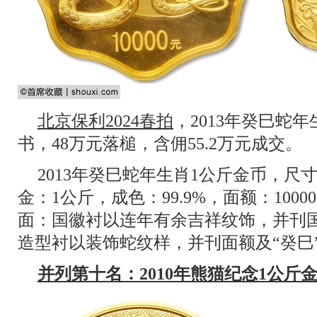
北京保利2024春拍
，2013年癸巳蛇
书，48万元落槌，含佣55.2万元成交。
2013年癸巳蛇年生肖1公斤金币，尺
金：1公斤，成色：99.9%，面额：100
面：国徽衬以连年有余吉祥纹饰，并刊
造型衬以装饰蛇纹样，并刊面额及“癸巳
并列第十名：2010年熊猫纪念1公斤