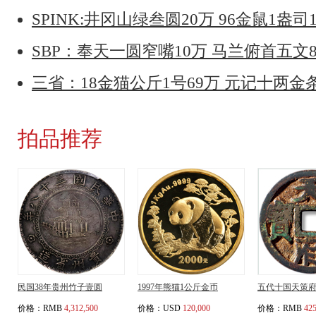
SPINK:井冈山绿叁圆20万 96金鼠1盎司
SBP：奉天一圆窄嘴10万 马兰俯首五文8
三省：18金猫公斤1号69万 元记十两金
拍品推荐
民国38年贵州竹子壹圆
1997年熊猫1公斤金币
五代十国天策
价格：
RMB
4,312,500
价格：
USD
120,000
价格：
RMB
425