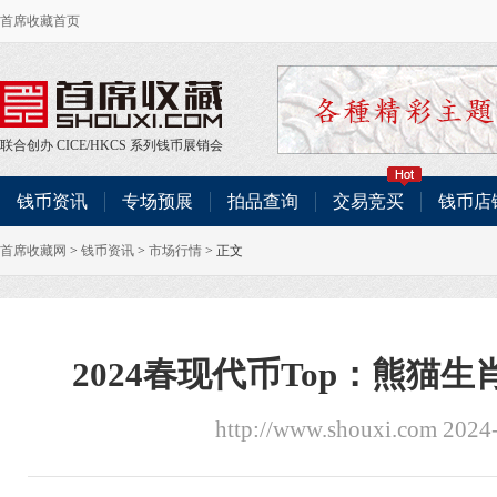
首席收藏首页
联合创办
CICE
/
HKCS
系列钱币展销会
钱币资讯
专场预展
拍品查询
交易竞买
钱币店
首席收藏网
>
钱币资讯
>
市场行情
> 正文
2024春现代币Top：熊猫
http://www.shouxi.com 2024