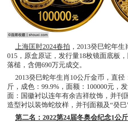
上海匡时2024春拍
，2013癸巳蛇年
015，原盒原证，发行量18枚镜面底板，
落槌，含佣690万元成交。
2013癸巳蛇年生肖10公斤金币，直径
斤，成色：99.9%，面额：100000元
面：国徽衬以连年有余吉祥纹饰，并刊
造型衬以装饰蛇纹样，并刊面额及“癸巳
第二名：2022第24届冬奥会纪念1公