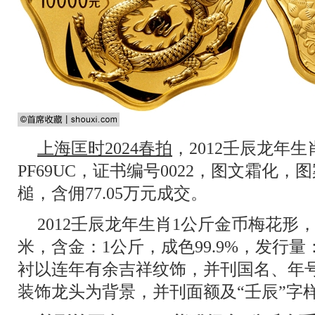
上海匡时2024春拍
，2012壬辰龙年生
PF69UC，证书编号0022，图文霜化，
槌，含佣77.05万元成交。
2012壬辰龙年生肖1公斤金币梅花形
米，含金：1公斤，成色99.9%，发行
衬以连年有余吉祥纹饰，并刊国名、年号
装饰龙头为背景，并刊面额及“壬辰”字