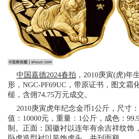
中国嘉德2024春拍
，2010庚寅(虎)
形，NGC-PF69UC，带原证书，图文
槌，含佣74.75万元成交。
2010庚寅虎年纪念金币1公斤，尺寸
值：10000元，重量：1公斤，成色：99
制。正面：国徽衬以连年有余吉祥纹饰
卧虎造型衬以装饰虎头，并刊面额。