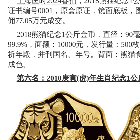
上海匡时2024春拍
，2018熊猫纪念1公
证书编号0001，原盒原证，镜面底板，
佣77.05万元成交。
2018熊猫纪念1公斤金币，直径：9
99.9%，面额：10000元，发行量：5
祈年殿，并刊国名、年号。背面：熊猫
成色。
第六名：2010庚寅(虎)年生肖纪念1