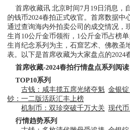
首席收藏讯 北京时间7月19日消息，
的钱币2024春拍正式收官。首席数据
通过查询海内外拍卖公司的成交情况，现
生肖10公斤金币领衔，1公斤金币占榜
生肖纪念系列为主，石窟艺术、佛教圣
表。以下是首席收藏为大家盘点的2024春
首席收藏-2024春拍行情盘点系列阅读
TOP10系列
古钱：咸丰揽五席光绪夺魁
金银锭
钞：一二版活跃汇丰上榜
机制币：双珍突破千万大关
现代币
行情趋势系列
古钱：多枚清代雕母受追捧
金银锭