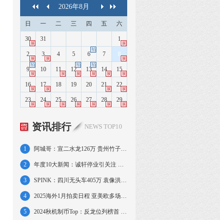
2026
年
8
月
日
一
二
三
四
五
六
30
31
1
展
展
拍
2
3
4
5
6
7
8
展
展
展
拍
拍
拍
9
10
11
12
13
14
15
展
展
展
展
展
展
16
17
18
19
20
21
22
展
展
展
展
23
24
25
26
27
28
29
展
展
展
展
展
展
展
资讯排行
NEWS TOP10
1
阿城哥：宣二水龙126万 贵州竹子圆窗402万
2
年度10大新闻：诚轩停业引关注 蛇钞预约秒空
3
SPINK：四川无头车405万 袁像洪宪飞龙57万
4
2025海外1月拍卖日程 亚美欧多场次轮番举槌
5
2024秋机制币Top：反龙位列榜首 金币占三席