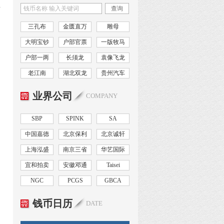
横
查询
三孔布
金匮直万
雕母
大明宝钞
户部官票
一版牧马
户部一两
长须龙
袁像飞龙
老江南
湖北双龙
贵州汽车
业界公司
COMPANY
SBP
SPINK
SA
中国嘉德
北京保利
北京诚轩
上海泓盛
南京三省
华艺国际
宜和拍卖
安徽邓通
Taisei
NGC
PCGS
GBCA
钱币日历
DATE