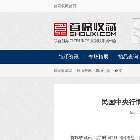
首席收藏首页
联合创办
CICE
/
HKCS
系列钱币展销会
钱币资讯
专场预展
拍品查询
首席收藏网
>
钱币资讯
>
市场行情
> 正文
民国中央行
http:/
首席收藏讯 北京时间7月23日消息