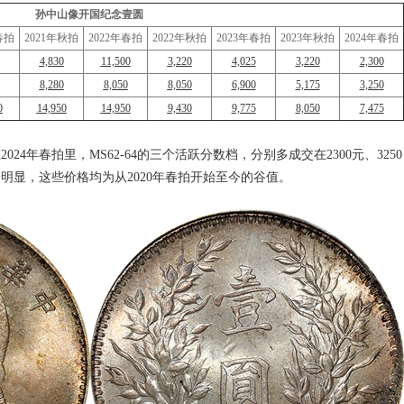
孙中山像开国纪念壹圆
春拍
2021年秋拍
2022年春拍
2022年秋拍
2023年春拍
2023年秋拍
2024年春拍
4,830
11,500
3,220
4,025
3,220
2,300
8,280
8,050
8,050
6,900
5,175
3,250
0
14,950
14,950
9,430
9,775
8,050
7,475
4年春拍里，MS62-64的三个活跃分数档，分别多成交在2300元、3250
下降明显，这些价格均为从2020年春拍开始至今的谷值。