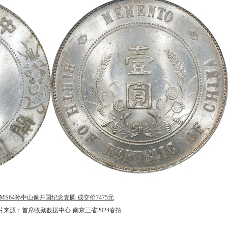
MS64孙中山像开国纪念壹圆 成交价7475元
片来源：首席收藏数据中心-南京三省2024春拍