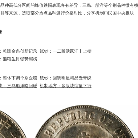
同品种高低分区间的峰值跌幅表现各有差异，三鸟、船洋等个别品种微有
社群等来源，选取部分热点品种进行价格对比，分享机制币民国中央板块
读
：乾隆金条创新纪录
纸钞：一二版活跃汇丰上榜
：熊猫生肖强势霸榜
：整体下调个别企稳
纸钞：回调明显精品受青睐
央：三鸟船洋略回暖
机制地方：多版块缩量下行