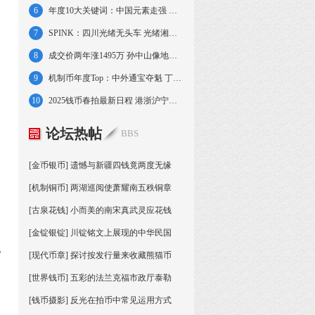
6
年度10大关键词：中国元素走强 市场展现韧性
7
SPINK：四川光绪无头车 光绪湘省森泰号50两
8
成交价两年涨1495万 孙中山像地球壹圆赏析
9
机制币年度Top：中外通宝夺魁 丁未金币上榜
10
2025钱币春拍最新日程 港浙沪宁京大拍连台
论坛热帖
BBS
[金币银币] 遗憾与新疆四钱竟两度无缘
[机制铜币] 两湖巡阅使萧耀南五秩铜章
[古泉花钱] 小而美的南宋真武灵应花钱
[金锭银锭] 川锭铭文上展现的中华民国
现
[现代币章] 探讨按发行量来收藏熊猫币
[世界钱币] 五彩的法兰克福市政厅泰勒
[钱币摄影] 反光在拍币中常见运用方式