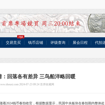
交易竞买
钱币店铺
评级查询
展会日程
代拍
情：回落各有差异 三鸟船洋略回暖
/www.shouxi.com 2024-07-23 09:24
首席收藏网
，随着2024钱币春拍收官，根据数据显示，民国中央板块在春拍期内整体处