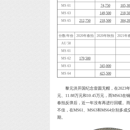
MS 61
74,750
105,30
MS 63
149,500
218,50
MS 65
212,750
218,500
304,20
分数/年份
2020年春拍
2020年秋拍
2021年
AU 58
MS 61
MS 62
179,500
MS 63
345,000
MS 64
425,500
黎元洪开国纪念壹圆无帽，在2023年
元、11.88万元和10.45万元，而MS63
春拍反弹后，近一年没有再进行回暖。而
不佳，在MS61、MS63和MS64分别多成交
期。