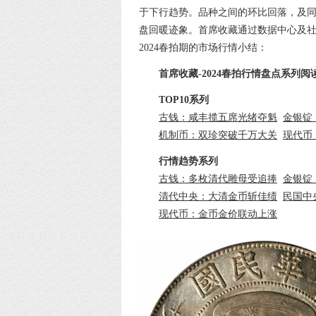
于下行趋势。品种之间的环比回落，及
盘回暖迹象。首席收藏通过数据中心及
2024春拍期的市场行情小结：
首席收藏-2024春拍行情盘点系列阅
TOP10系列
古钱：咸丰揽五席光绪夺魁
金银锭
机制币：双珍突破千万大关
现代币
行情趋势系列
古钱：多枚清代雕母受追捧
金银锭
清代中央：大清金币斩佳绩
民国中
现代币：金币金价联动上涨