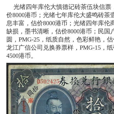
光绪四年库伦大慎德记砖茶伍块信票
价8000港币；光绪七年库伦大盛鸣砖
息丰富，估价8000港币；光绪四年库
缺损，墨书清晰，估价8000港币；民
圆，PMG-25，纸质自然，色彩鲜艳，估
龙江广信公司兑换券票样，PMG-15，
4500港币。