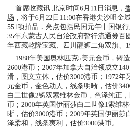
首席收藏讯 北京时间6月11日消息，
场
，将于6月22日11:00在香港尖沙咀
551项拍品，亮点包括民国元年中国银
35年东蒙古人民自治政府暂行流通券百
年西藏乾隆宝藏、四川醒狮二角双旗、19
1988年美国奥林匹克5美元金币，铸
2600港币；2007年加拿大自治领成立14
滑，图文立体，估价3000港币；1972
元金币，金色动人，线条明晰，估价3400
白二世像2镑双索维林金币，色泽纯正，图
币；2000年英国伊丽莎白二世像1索维
晰，估价3000港币；2009年英国伊丽
泽柔和，线条爽利，估价3000港币。