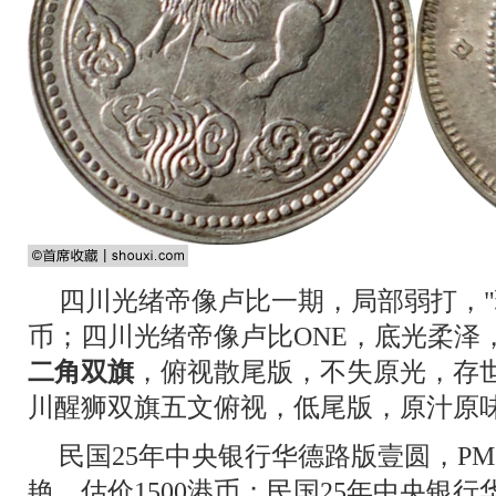
四川光绪帝像卢比一期，局部弱打，"珍
币；四川光绪帝像卢比ONE，底光柔泽，
二角双旗
，俯视散尾版，不失原光，存
川醒狮双旗五文俯视，低尾版，原汁原味
民国25年中央银行华德路版壹圆，PM
艳，估价1500港币；民国25年中央银行华