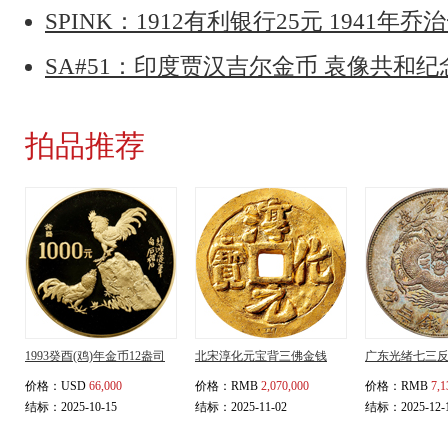
SPINK：1912有利银行25元 1941年乔
SA#51：印度贾汉吉尔金币 袁像共和
拍品推荐
1993癸酉(鸡)年金币12盎司
北宋淳化元宝背三佛金钱
广东光绪七三
价格：
USD
66,000
价格：
RMB
2,070,000
价格：
RMB
7,1
结标：2025-10-15
结标：2025-11-02
结标：2025-12-