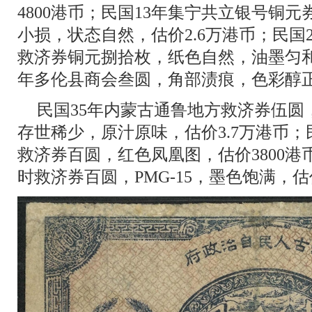
4800港币；民国13年集宁共立银号铜
小损，状态自然，估价2.6万港币；民国
救济券铜元捌拾枚，纸色自然，油墨匀和，
年多伦县商会叁圆，角部渍痕，色彩醇正
民国35年内蒙古通鲁地方救济券伍圆，
存世稀少，原汁原味，估价3.7万港币；
救济券百圆，红色凤凰图，估价3800港
时救济券百圆，PMG-15，墨色饱满，估价