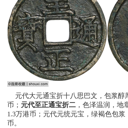
元代大元通宝折十八思巴文，包浆醇厚
币；
元代至正通宝折二
，色泽温润，地
1.3万港币；元代元统元宝，绿褐色包浆
币。