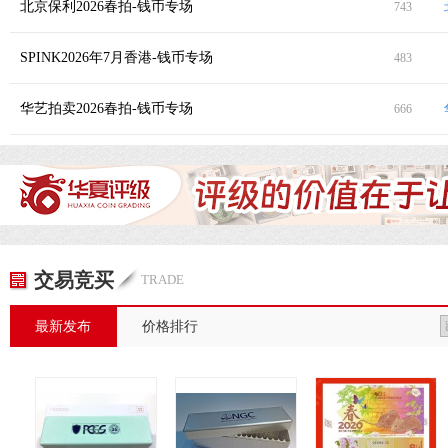
北京保利2026春拍-钱币专场
743
1957年法国赤道非洲/喀麦隆500法郎 PMG 63 FRENCH EQUATORIAL AFRICA / CAMEROON. Institut d'Emission de l'Afrique Eq
1923年希腊国民银行1000德拉克马样票 PMG 65 EPQ GREECE. National Bank of Greece. 1000 Drachmai, 5.1.1923
1923年希腊国民银行500德拉克马样票 PMG 58 EPQ GREECE. National Bank of Greece. 500 Drachmai
USD
3660
USD
17080
USD
13420
SPINK2026年7月香港-钱币专场
483
1902年德克萨斯州丹顿市20美元 PCGS 20 Denton, Texas. $20 1902 Plain Back. Fr. 650. First NB
1929年德克萨斯州梅森市10美元 PCGS 25 Mason, Texas. $10 1929 Ty. 1. Fr. 1801-1. Mason NB
1929年德克萨斯州默克尔市市10美元 PCGS 12 Merkel, Texas. $10 1929 Ty. 1. Fr. 1801-1
USD
854
USD
2318
USD
1830
华艺拍卖2026春拍-钱币专场
666
闽西交通总局1930年赤色邮花肆片新票四方连 近未流通
闽西交通总局1930年赤色邮花肆片新票十方连 近未流通
湘鄂西赤色邮政1931年地球图壹角新票 近未流通
RMB
115000
RMB
258750
RMB
207000
元代至元通行宝钞贰贯 爱藏评级
1938年上党银号伍分 PMG 40 EPQ
1987年熊猫纪念金币12盎司 完未流通
RMB
80500
RMB
92000
RMB
471500
大明通行宝钞壹贯 PMG AU 53 China, Ming Dynasty, 1 kuan, 1368-99, Da Ming Tong Xing Bao Cao
宣统元年大清银行兑换券伍拾圆样票 PMG 58 EPQ Ta-Ching Government Bank, China, specimen 50 yuan, Xuantong Year 1 (1909
1949年一版币伍拾圆蓝火车乙字版 PMG 55 EPQ Peoples Bank of China, 1st Series Renminbi, 1949, 50 yuan, serial numbe
HKD
84000
HKD
108000
未成交
袁世凯像共和纪念壹圆签字 PCGS SP 61
褚玉璞像民国16年双旗纪念 PCGS SP 58
孙中山像民国16年壹圆陵墓 PCGS SP 63
交易竞买
TRADE
未成交
RMB
1840000
RMB
805000
最新发布
价格排行