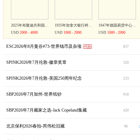
2025年布隆迪共和国银行10000万法郎 PMG 69 EPQ BURUNDI. Banque de la Republique du Burundi. 10,000 Francs, 2025
1935年加拿大银行样票一组3张 均PMG评级 CANADA--BANK OF CANADA. Lot of (3). Bank of Canada. 2, 5, & 10 Dollars, 1935
1947年德国易货中心1易货币 PCGS 66 PPQ GERMANY. Headquarters Command Barter Center. 1 Barter Unit, 1947. P-Unli
USD
2000 - 4000
USD
1000 - 2000
USD
1000 - 2000
ESC2026年8月曼谷#73-世界钱币及杂项
837
代拍
SPINK2026年7月伦敦-徽章奖章
320
SPINK2026年7月伦敦-美国250周年纪念
233
SBP2026年7月加州-世界纸钞
918
2015年澳大利亚维多利亚像高浮雕鹰金币1盎司 完未流通 Australia: 2015 “Wedge Tailed Eagle” Gold coin $100, weighs 31.11(9999)
湖北省造双龙一两小字 PCGS XF Detail China; 1904, Hupeh, silver dragon coin Tael, Y#128.2, small characters
云南省造富字一两 PCGS AU 55 French Indo-China; 1943-44, silver coin 1 Tael, KM#A2A
THB
100000
THB
300000
THB
50000
SBP2026年7月藏家之选-Jack Copeland集藏
420
优异海军一般服役奖章 完未流通 Throw no shot away. Aim every one. Keep cool. Work steadily. Fire into her quarters
陆军一般服役奖章 完未流通 The very rare Military General Service Medal awarded to Driver H. Tome, Militia Artill
苏丹战役及第一次世界大战战役勋赏组合 完未流通 Sold by Order of a Direct DescendantIt seems months instead of only a few da
GBP
36000
GBP
33600
GBP
22800
北京保利2026春拍-芮伟松旧藏
96
1905年第26任美国总统罗斯福第二次就职典礼纪念章 完未流通 Commanders-in-Chief, THEODORE ROOSEVELT, 26th President of the Unite
1770年美国哥伦比亚大学手刻奖章 NGC MS 61 USA, King's College (Columbia University), Literary Society, Silver Hand
1802年半身像女神半美分 PCGS VF 30 USA, 'Draped Bust' Half-Cent, 1802 over 0, Second Reverse Type, Philadelphi
USD
19200
USD
162000
未成交