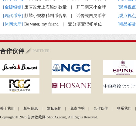
[金锭银锭]
废两改元上海银炉数量
|
开门南宋小金牌
[观点视点
[现代币章]
麒麟小规格精制币合集
|
话传统四灵币章
[观点视点
[休闲大厅]
Be water, my friend
|
壹分演变记帐单位
[精品鉴赏
合作伙伴
PARTNER
关于我们
|
版权信息
|
隐私保护
|
免责声明
|
合作伙伴
|
联系我们
Copyright © 2026 首席收藏网(ShouXi.com), All Rights Reserved.