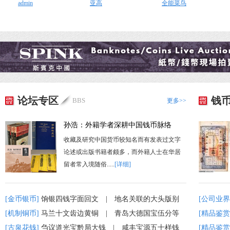
admin
亚高
全能菜鸟
论坛专区
钱
BBS
更多>>
孙浩：外籍学者深耕中国钱币脉络
收藏及研究中国货币较知名而有发表过文字
论述或出版书籍者颇多，而外籍人士在华居
留者常入境随俗.....
[详细]
[金币银币]
饷银四钱字面回文
|
地名关联的大头版别
[公司业界
[机制铜币]
马兰十文齿边黄铜
|
青岛大德国宝伍分等
[精品鉴赏
[古泉花钱]
刍议道光宝黔局大钱
|
咸丰宝源五十样钱
[精品鉴赏