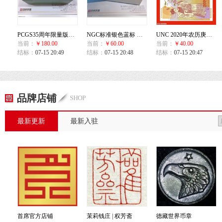
PCGS35周年限量版井天蓝 评级币收藏盒(20枚装)
NGC标准银色蓝标 评级币收藏盒(20枚装)
UNC 2020年农历庚子鼠年生肖贺岁纪念券
当前：
￥180.00
当前：
￥60.00
当前：
￥40.00
结标：
07-15 20:49
结标：
07-15 20:48
结标：
07-15 20:47
品牌店铺
SHOP
最新更新
最新入驻
首席官方店铺
茉莉钱庄 | 权芳斋
德藏世界币章