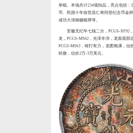
举槌。本场共计234项拍品，亮点包括
币、民国十年徐世昌仁寿同登纪念币金样
成功大清御赐银牌等。
安徽无纪年七钱二分，PCGS-XF9
龙，PCGS-MS62，光泽丰沛，龙面底部边
PCGS-MS63，铸打有力，龙图饱满，估价
轻微，估价2万-3万美元。