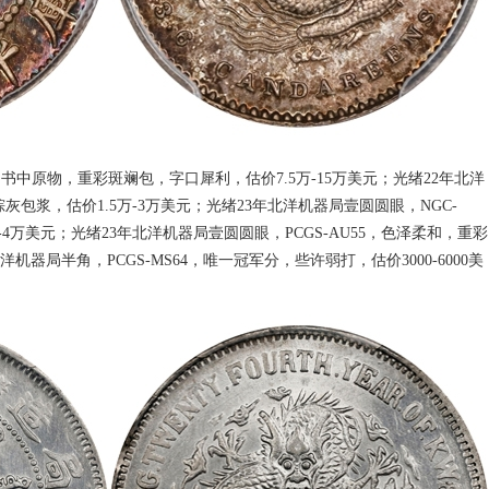
66，书中原物，重彩斑斓包，字口犀利，估价7.5万-15万美元；光绪22年北洋
棕灰包浆，估价1.5万-3万美元；光绪23年北洋机器局壹圆圆眼，NGC-
-4万美元；光绪23年北洋机器局壹圆圆眼，PCGS-AU55，色泽柔和，重彩
北洋机器局半角，PCGS-MS64，唯一冠军分，些许弱打，估价3000-6000美