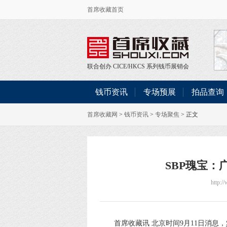
首席收藏首页
联合创办
CICE
/
HKCS
系列钱币展销会
钱币资讯
专场预展
拍品查询
首席收藏网
>
钱币资讯
>
专场聚焦
> 正文
SBP瑰宝：
http:/
首席收藏讯 北京时间9月11日消息，