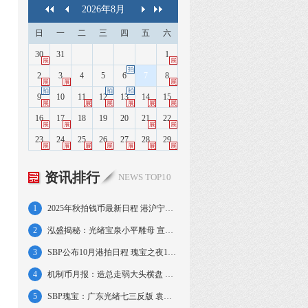
2026
年
8
月
日
一
二
三
四
五
六
30
31
1
展
展
拍
2
3
4
5
6
7
8
展
展
展
拍
拍
拍
9
10
11
12
13
14
15
展
展
展
展
展
展
16
17
18
19
20
21
22
展
展
展
展
23
24
25
26
27
28
29
展
展
展
展
展
展
展
资讯排行
NEWS TOP10
1
2025年秋拍钱币最新日程 港沪宁京大拍连台
2
泓盛揭秘：光绪宝泉小平雕母 宣三反龙阳叶
3
SBP公布10月港拍日程 瑰宝之夜13日率先举行
4
机制币月报：造总走弱大头横盘 湖北江南略强
5
SBP瑰宝：广东光绪七三反版 袁像洪宪飞龙金