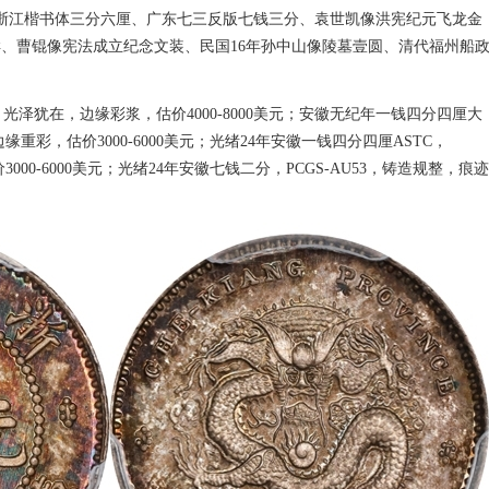
：浙江楷书体三分六厘、广东七三反版七钱三分、袁世凯像洪宪纪元飞龙金
、曹锟像宪法成立纪念文装、民国16年孙中山像陵墓壹圆、清代福州船
2，光泽犹在，边缘彩浆，估价4000-8000美元；安徽无纪年一钱四分四厘大
缘重彩，估价3000-6000美元；光绪24年安徽一钱四分四厘ASTC，
3000-6000美元；光绪24年安徽七钱二分，PCGS-AU53，铸造规整，痕迹