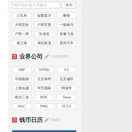
查询
政
三孔布
金匮直万
雕母
大明宝钞
户部官票
一版牧马
户部一两
长须龙
袁像飞龙
老江南
湖北双龙
贵州汽车
业界公司
COMPANY
SBP
SPINK
SA
中国嘉德
北京保利
北京诚轩
上海泓盛
华艺国际
阿城哥
南京三省
MDC
Taisei
NGC
PMG
PCGS
钱币日历
DATE