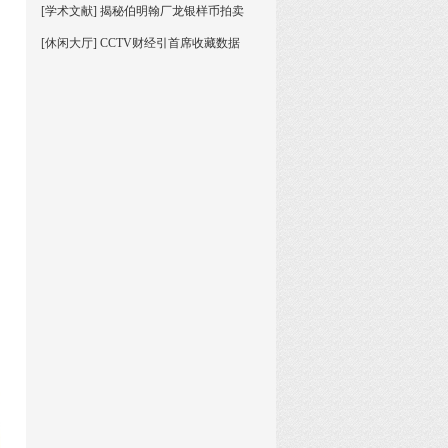
[学术文献] 揭秘伯明翰厂龙银样币拍卖
[休闲大厅] CCTV财经引首席收藏数据