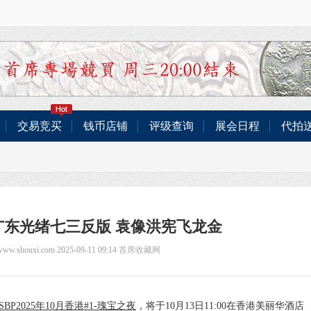
交易竞买
钱币店铺
评级查询
展会日程
代拍
广东光绪七三反版 袁像洪宪飞龙金
/www.shouxi.com 2025-09-11 09:14
首席收藏网
SBP2025年10月香港#1-瑰宝之夜
，将于10月13日11:00在香港美丽华酒店