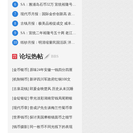
6
SA：雅浦岛石币32万 宣统裕隆号五十两12万
7
现代币月报：国际金价创新高 农作物套装亮眼
8
古钱月报：极美品相促成交 咸丰大钱火爆仍旧
9
SA：宣统二年裕隆号五十两 老江南七钱二分
10
纸钞月报：明清缩量民国活跃 洋商钞蓄势待发
论坛热帖
BBS
[金币银币] 原味24年安徽一钱四分四厘
[机制铜币] 新评四川军政府红铜100文
[古泉花钱] 郢爰金映楚风 历史从未沉睡
[金锭银锭] 带光淡彩湖南官钱局尾鞘银
[现代币章] 曾成沪先生谈梅兰竹菊币章
[世界钱币] 探讨美国摩根镜面币之细节
[钱币摄影] 同一枚币不同光线下的表现