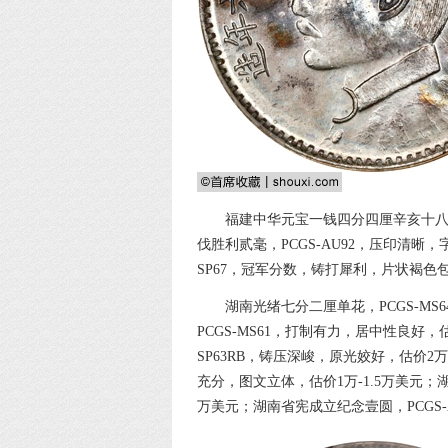
福建中华元宝一钱四分四厘辛亥十八星，
伐胜利贰毫，PCGS-AU92，压印清晰，
SP67，冠军分数，铸打犀利，片状褐色
湖南光绪七分二厘单花，PCGS-MS
PCGS-MS61，打制有力，居中性良好，
SP63RB，铸压深峻，原光姣好，估价2万
充分，图文立体，估价1万-1.5万美元；湖
万美元；湖南省宪成立纪念壹圆，PCGS-