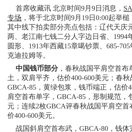
首席收藏讯 北京时间9月9日消息，
S
专场
，将于北京时间9月19日0:00起举槌
其中线下拍卖部分亮点包括：辽代天庆
两、老江南七钱二分人字边日省、1994
圆形、1913年西藏15章噶钞票、685-7
克迪拉姆等。
中国钱币部分
，春秋战国平肩空首布单
土，双肩平齐，估价400-600美元；
GBCA-85，黄绿包浆，钱币端正，估价4
肩空首布单字，GBCA-85，形制规范，包
元；连续2枚GBCA评春秋战国平肩空
价400-600美元。
战国斜肩空首布武，GBCA-80，钱体