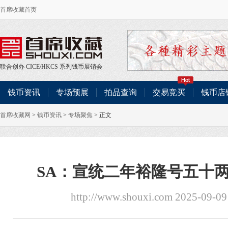
首席收藏首页
联合创办
CICE
/
HKCS
系列钱币展销会
钱币资讯
专场预展
拍品查询
交易竞买
钱币店
首席收藏网
>
钱币资讯
>
专场聚焦
> 正文
SA：宣统二年裕隆号五十两
http://www.shouxi.com 2025-09-0