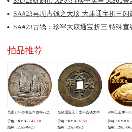
SA#23机制币:XF苏维埃中实星 MS61香
SA#23再现古钱之大珍 大康通宝折三
SA#23古钱：珍罕大康通宝折三 特殊
拍品推荐
民国21年孙像金本位梅花边
光绪通宝天下太平宫钱大字
2009己丑牛年
价格：
RMB
7,843,000
价格：
RMB
218,500
价格：
RMB
8,0
结标：2025-04-20
结标：2025-05-27
结标：2025-06-