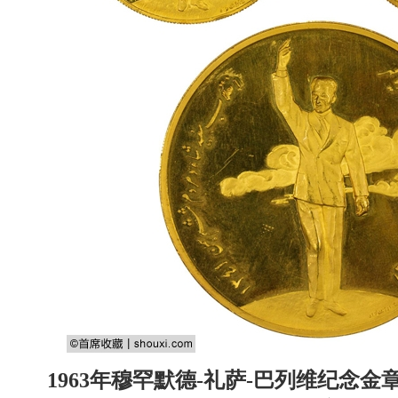
1963年穆罕默德-礼萨-巴列维纪念金