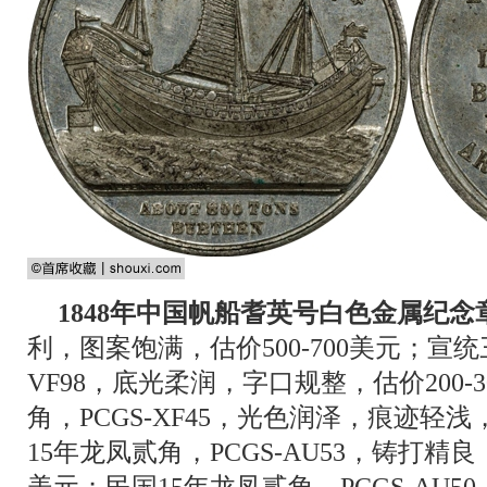
1848年中国帆船耆英号白色金属纪念
利，图案饱满，估价500-700美元；宣统
VF98，底光柔润，字口规整，估价200-
角，PCGS-XF45，光色润泽，痕迹轻浅，
15年龙凤贰角，PCGS-AU53，铸打精良
美元；民国15年龙凤贰角，PCGS-AU