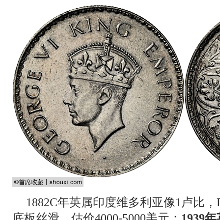
1882C年英属印度维多利亚像1卢比，P
底板丝滑，估价4000-5000美元；
193