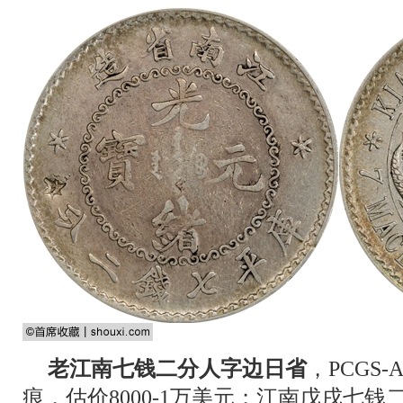
老江南七钱二分人字边日省
，PCGS
痕，估价8000-1万美元；江南戊戌七钱二