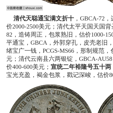
清代天聪通宝满文折十
，GBCA-7
价2000-2500美元；清代太平天国天国
82，造铸周正，包浆熟旧，估价1000-1
平通宝，GBCA，外郭穿孔，皮壳老旧，估
绪宝广一钱，PCGS-MS66，形制规范，色
元；清代云南县六两银锭，GBCA-AU58
价400-600美元；
宣统二年裕隆号五十两
宝光充盈，褐金包浆，戳记深峻，估价80