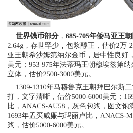
世界钱币部分
，
685-705年倭马亚
2.64g，存世罕少，包浆醇正，估价2万-2.
亚王朝希沙姆第纳尔金币，居中性良好，铸
美元；953-975年法蒂玛王朝穆埃兹
立体，估价2500-3000美元。
1309-1310年马穆鲁克王朝拜巴尔
打，文字清晰，估价5000-6000美元；
比，ANACS-AU58，灰色包浆，图文饱满
1693年孟买威廉与玛丽卢比，ANACS-
浆，估价5000-6000美元。