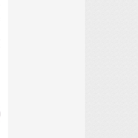
仅
的
大
型
故
购