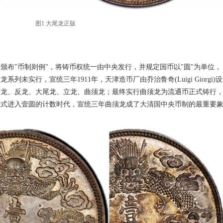
图1 大尾龙正版
制颁布"币制则例"，将铸币权统一由中央发行，并规定国币以"圆"为单位，
未实行，宣统三年1911年，天津造币厂由乔治鲁奇(Luigi Giorgi)设
须龙、反龙、大尾龙、立龙、曲须龙；最终实行曲须龙为流通币正式铸行
正式进入壹圆的计数时代，宣统三年曲须龙成了大清国中央币制的最重要