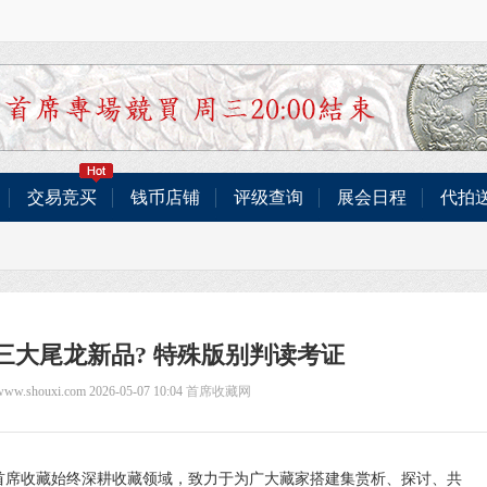
交易竞买
钱币店铺
评级查询
展会日程
代拍
三大尾龙新品? 特殊版别判读考证
/www.shouxi.com 2026-05-07 10:04
首席收藏网
，首席收藏始终深耕收藏领域，致力于为广大藏家搭建集赏析、探讨、共