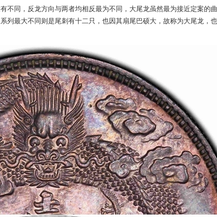
大有不同，反龙方向与两者均相反最为不同，大尾龙虽然最为接近定案的
三系列最大不同则是尾刺有十二只，也因其扇尾巴硕大，故称为大尾龙，