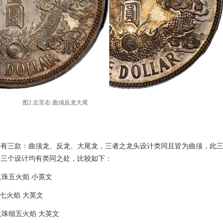
图2 左至右 曲须反龙大尾
共有三款：曲须龙、反龙、大尾龙，三者之龙头设计类同且皆为曲须，此
，三个设计均有类同之处，比较如下：
火珠五火焰 小英文
珠七火焰 大英文
火珠细五火焰 大英文