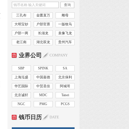
查询
统
三孔布
金匮直万
雕母
与
大明宝钞
户部官票
一版牧马
户部一两
长须龙
袁像飞龙
老江南
湖北双龙
贵州汽车
业界公司
COMPANY
SBP
SPINK
SA
上海泓盛
中国嘉德
北京保利
华艺国际
中贸圣佳
阿城哥
北京诚轩
MDC
Taisei
NGC
PMG
PCGS
钱币日历
DATE