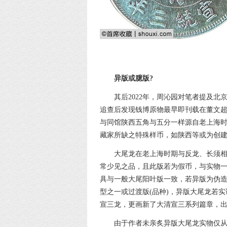
异版或臆版?
其后2022年，周沁园对笔者提及北
追查后发现钱博原物最早即刊载在董文
与同馆陕西五角与五分一样源自老上海
藏家所缺之特殊样币，如陕西等或为创
大尾龙在老上海时期与反龙、长须
常少见之品，且此版若为假币，与实物
具与一般大尾阳叶版一致，若异版为伪
型之一或过渡版(品种)，异版大尾龙若
宣三龙，更画新了大清宣三系列篇章，出
由于作者未亲炙异版大尾龙实物仅