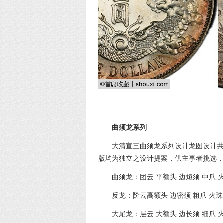
曲须龙系列
大清宣三曲须龙系列设计龙图设计
版均为独立之设计提案，供主事者挑选
曲须龙：团云 平额头 边短须 中爪 
反龙：阶云高额头 边密须 粗爪 火
大尾龙：层云 大额头 边长须 细爪 