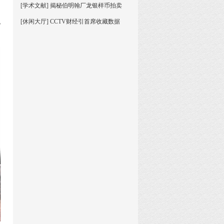
[学术文献] 揭秘伯明翰厂龙银样币拍卖
曲
也
[休闲大厅] CCTV财经引首席收藏数据