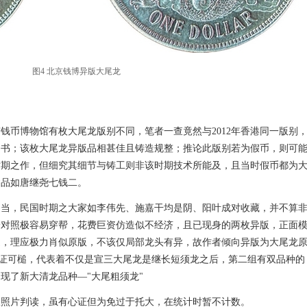
图4 北京钱博异版大尾龙
京钱币博物馆有枚大尾龙版别不同，笔者一查竟然与2012年香港同一版别
超书；该枚大尾龙异版品相甚佳且铸造规整；推论此版别若为假币，则可
时期之作，但细究其细节与铸工则非该时期技术所能及，且当时假币都为
建品如唐继尧七钱二。
相当，民国时期之大家如李伟先、施嘉干均是阴、阳叶成对收藏，并不算
一对照极容易穿帮，花费巨资仿造似不经济，且已现身的两枚异版，正面
造，理应极力肖似原版，不该仅局部龙头有异，故作者倾向异版为大尾龙
实证可槌，代表着不仅是宣三大尾龙是继长短须龙之后，第二组有双品种的
现了新大清龙品种—"大尾粗须龙"
从照片判读，虽有心证但为免过于托大，在统计时暂不计数。