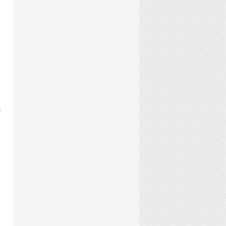
，
能
大
非
模
原