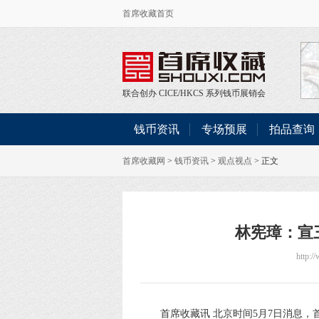
首席收藏首页
联合创办
CICE
/
HKCS
系列钱币展销会
钱币资讯
专场预展
拍品查询
首席收藏网
>
钱币资讯
>
观点视点
> 正文
林宪璋：宣
http:/
首席收藏讯 北京时间5月7日消息