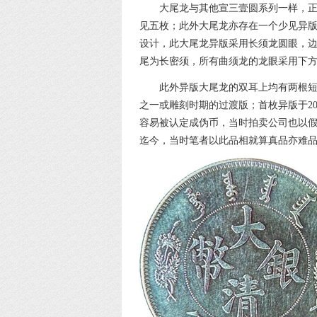
大尾龙与其他宣三壹圆系列一样，
见五枚；此外大尾龙亦存在一个少见异
设计，此大尾龙异版采用长须龙圆眼，
尾为长密须，所有曲须龙的龙眼采用下方
此外异版大尾龙的双耳上均有两根
之一或雕刻时期的过渡版；首枚异版于2
容易被认定成伪币，当时拍卖公司也以
迄今，当时笔者以此品相就算真品亦难