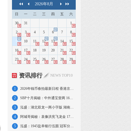
2026
年
8
月
日
一
二
三
四
五
六
30
31
1
展
展
拍
2
3
4
5
6
7
8
展
展
展
拍
拍
拍
9
10
11
12
13
14
15
展
展
展
展
展
展
16
17
18
19
20
21
22
展
展
展
展
，
23
24
25
26
27
28
29
象
展
展
展
展
展
展
展
资讯排行
NEWS TOP10
1
2026年钱币春拍最新日程 香港京沪大拍连台
2
SBP十月揭秘：中外通宝壹两 16年张作霖壹圆
3
泓盛：湖北双龙一两小字版 湖南省宪成立壹圆
4
阿城哥揭秘：袁像洪宪飞龙金 17年张作霖文装
5
泓盛：1945盐阜银行伍圆 冠军分二版大黑拾