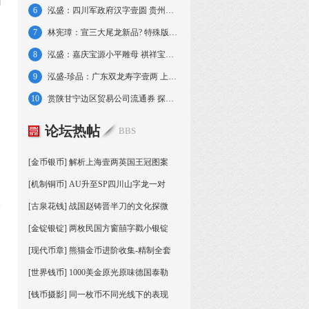
6
泓盛：四川军政府汉字壹圆 贵州汽车壹圆三叶
7
林宪璋：宣三大尾龙新品? 特殊版别判读考证
8
泓盛：嘉庆宝源小平雕母 祺祥宝源当十母钱
9
泓盛-珍品：广东双龙寿字壹两 上海壹两无芒
10
赏陕甘宁边区贸易公司流通券 探陈云发行思路
论坛热帖
BBS
[金币银币] 解析上海壹两英国王冠图案
[机制铜币] AU升至SP四川山字龙一对
三
[古泉花钱] 战国赵铸晋半刀的文化探微
[金锭银锭] 两枚民国方窗囍字戳小银锭
[现代币章] 熊猫金币进阶收集-精制全套
[世界钱币] 1000美金原光原味德国泰勒
[钱币摄影] 同一枚币不同光线下的表现