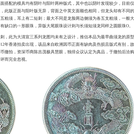
正面搭配的模具均有阴叶与阳叶两种版式，其中也以阴叶发现较少，目前
版，此版正面与阳叶版无异，背面之中英文面额也相同，但龙头却有不同
边五粗须，耳上有二短刺；最大不同是龙脸两边侧须为各五支粗须，一般
有缺口的ㄇ形眼珠，异版大尾眼珠设计则与长须短须龙同样之圆眼珠O。
短刺，此为大清宣三系列龙图均未有之设计，推估本品为最早曲须龙的原
012年香港拍卖出现，该品来自欧洲因币正面有缺肉及伤损且版式有别，
假币撤拍，资深币商陈吉茂极具慧眼，独排众议认定为真品，于撤拍后洽
品评而完全忽视。