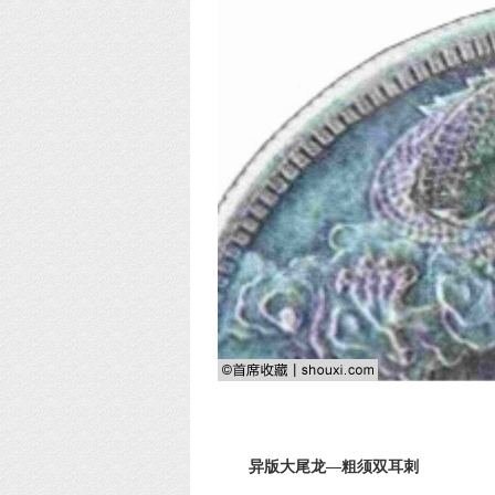
异版大尾龙—粗须双耳刺