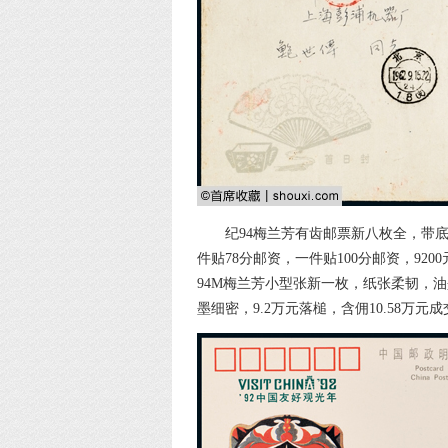
纪94梅兰芳有齿邮票新八枚全，带底
件贴78分邮资，一件贴100分邮资，92
94M梅兰芳小型张新一枚，纸张柔韧，油
墨细密，9.2万元落槌，含佣10.58万元