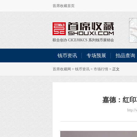
首席收藏首页
联合创办
CICE
/
HKCS
系列钱币展销会
钱币资讯
专场预展
拍品查询
首席收藏网
>
钱币资讯
>
市场行情
> 正文
嘉德：红印花
http:/