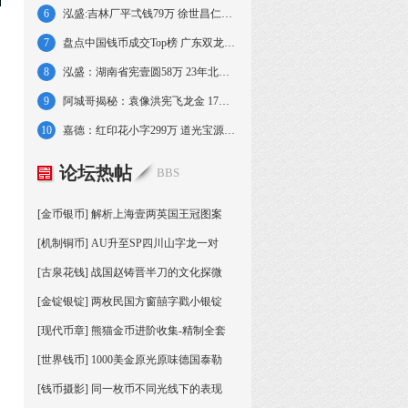
6
泓盛:吉林厂平弌钱79万 徐世昌仁寿同登42万
7
盘点中国钱币成交Top榜 广东双龙寿字创纪录
8
泓盛：湖南省宪壹圆58万 23年北洋五角49万
9
阿城哥揭秘：袁像洪宪飞龙金 17年张作霖文装
10
嘉德：红印花小字299万 道光宝源雕母186万
论坛热帖
BBS
[金币银币] 解析上海壹两英国王冠图案
[机制铜币] AU升至SP四川山字龙一对
[古泉花钱] 战国赵铸晋半刀的文化探微
[金锭银锭] 两枚民国方窗囍字戳小银锭
[现代币章] 熊猫金币进阶收集-精制全套
[世界钱币] 1000美金原光原味德国泰勒
[钱币摄影] 同一枚币不同光线下的表现