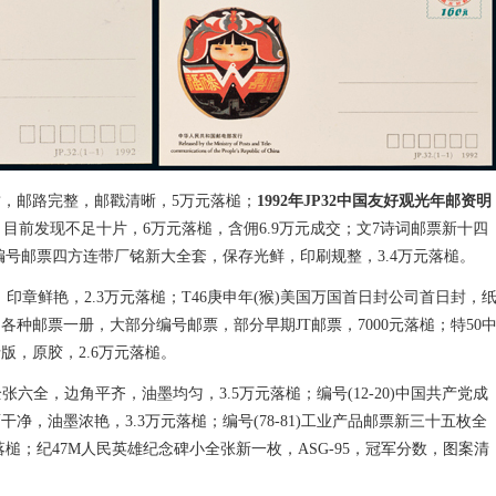
寄封，邮路完整，邮戳清晰，5万元落槌；
1992年JP32中国友好观光年邮资明
目前发现不足十片，6万元落槌，含佣6.9万元成交；文7诗词邮票新十四
编号邮票四方连带厂铭新大全套，保存光鲜，印刷规整，3.4万元落槌。
，印章鲜艳，2.3万元落槌；T46庚申年(猴)美国万国首日封公司首日封，
各种邮票一册，大部分编号邮票，部分早期JT邮票，7000元落槌；特50
版，原胶，2.6万元落槌。
全张六全，边角平齐，油墨均匀，3.5万元落槌；编号(12-20)中国共产党成
净，油墨浓艳，3.3万元落槌；编号(78-81)工业产品邮票新三十五枚全
落槌；纪47M人民英雄纪念碑小全张新一枚，ASG-95，冠军分数，图案清