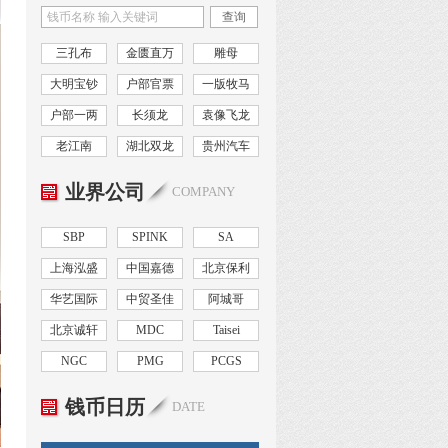
查询
三孔布
金匮直万
雕母
大明宝钞
户部官票
一版牧马
户部一两
长须龙
袁像飞龙
老江南
湖北双龙
贵州汽车
业界公司
COMPANY
SBP
SPINK
SA
上海泓盛
中国嘉德
北京保利
华艺国际
中贸圣佳
阿城哥
北京诚轩
MDC
Taisei
NGC
PMG
PCGS
钱币日历
DATE