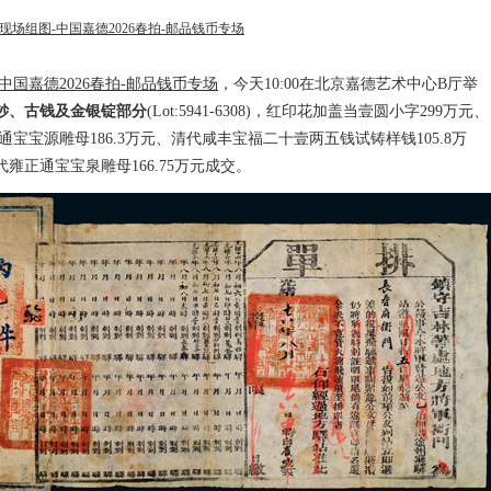
现场组图-中国嘉德2026春拍-邮品钱币专场
中国嘉德2026春拍-邮品钱币专场
，今天10:00在北京嘉德艺术中心B厅举
钞、古钱及金银锭部分
(Lot:5941-6308)，红印花加盖当壹圆小字299万元、
通宝宝源雕母186.3万元、清代咸丰宝福二十壹两五钱试铸样钱105.8万
雍正通宝宝泉雕母166.75万元成交。