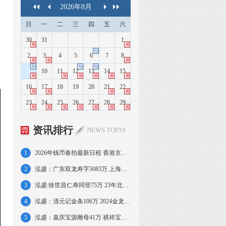
2026
年
8
月
日
一
二
三
四
五
六
30
31
1
展
展
拍
2
3
4
5
6
7
8
展
展
展
拍
拍
拍
9
10
11
12
13
14
15
展
展
展
展
展
展
16
17
18
19
20
21
22
展
展
展
展
23
24
25
26
27
28
29
展
展
展
展
展
展
展
资讯排行
NEWS TOP10
1
2026年钱币春拍最新日程 香港京沪大拍连台
2
泓盛：广东双龙寿字5083万 上海壹两1196万
3
泓盛:徐世昌仁寿同登75万 23年北洋壹圆80万
4
泓盛：清元记金条106万 2024金龙500克63万
5
泓盛：嘉庆宝源雕母41万 祺祥宝源母钱173万