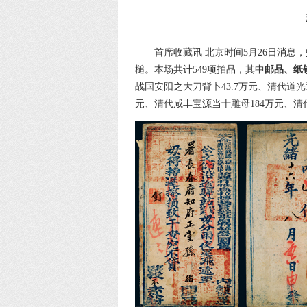
首席收藏讯 北京时间5月26日消息，
槌。本场共计549项拍品，其中
邮品、纸
战国安阳之大刀背卜43.7万元、清代道光
元、清代咸丰宝源当十雕母184万元、清代