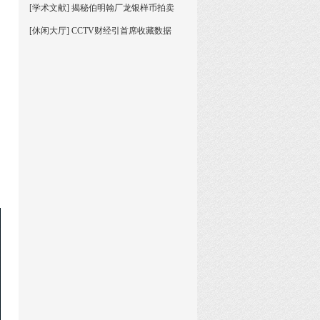
[学术文献] 揭秘伯明翰厂龙银样币拍卖
[休闲大厅] CCTV财经引首席收藏数据