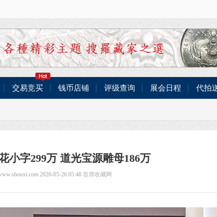
交易竞买
钱币店铺
评级查询
展会日程
代拍
小字299万 道光宝源雕母186万
/www.shouxi.com 2026-05-26 05:48
首席收藏网