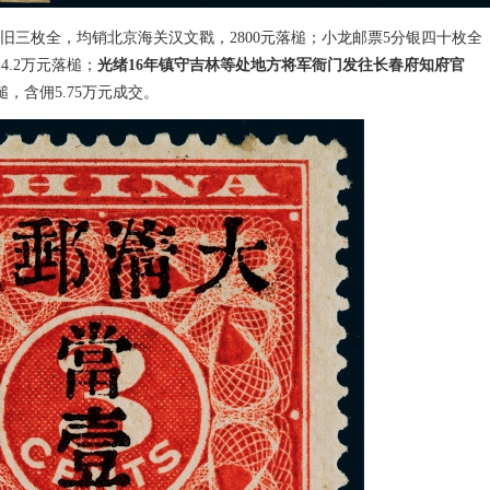
旧三枚全，均销北京海关汉文戳，2800元落槌；小龙邮票5分银四十枚全
.2万元落槌；
光绪16年镇守吉林等处地方将军衙门发往长春府知府官
，含佣5.75万元成交。