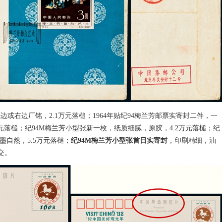
边或右边厂铭，2.1万元落槌；1964年贴纪94梅兰芳邮票实寄封二件，一
00元落槌；纪94M梅兰芳小型张新一枚，纸质细腻，原胶，4.2万元落槌；纪
墨自然，5.5万元落槌；
纪94M梅兰芳小型张首日实寄封
，印刷精细，油
成交。