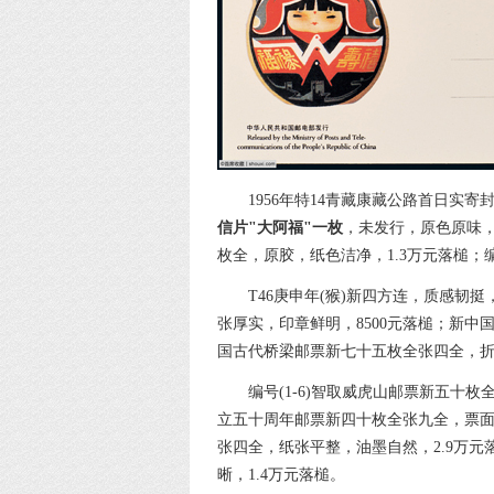
1956年特14青藏康藏公路首日实
信片"大阿福"一枚
，未发行，原色原味，
枚全，原胶，纸色洁净，1.3万元落槌；
T46庚申年(猴)新四方连，质感韧挺
张厚实，印章鲜明，8500元落槌；新中国
国古代桥梁邮票新七十五枚全张四全，折
编号(1-6)智取威虎山邮票新五十枚
立五十周年邮票新四十枚全张九全，票面干
张四全，纸张平整，油墨自然，2.9万元
晰，1.4万元落槌。