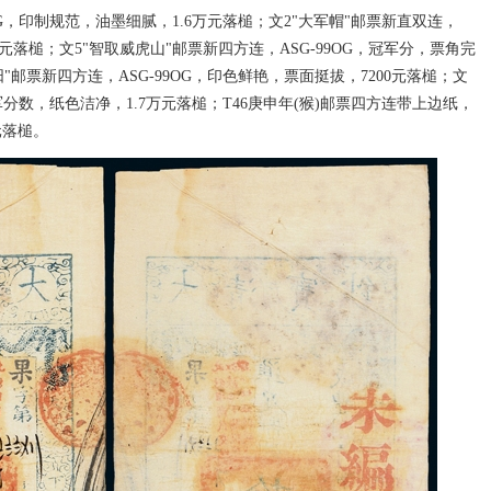
9OG，印制规范，油墨细腻，1.6万元落槌；文2"大军帽"邮票新直双连，
00元落槌；文5"智取威虎山"邮票新四方连，ASG-99OG，冠军分，票角完
"邮票新四方连，ASG-99OG，印色鲜艳，票面挺拔，7200元落槌；文
冠军分数，纸色洁净，1.7万元落槌；T46庚申年(猴)邮票四方连带上边纸，
元落槌。