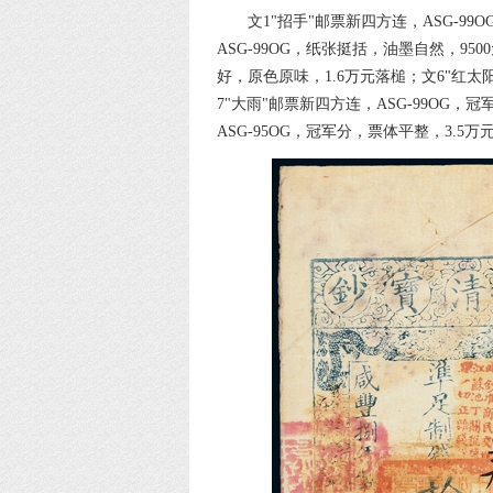
文1"招手"邮票新四方连，ASG-9
ASG-99OG，纸张挺括，油墨自然，95
好，原色原味，1.6万元落槌；文6"红太阳
7"大雨"邮票新四方连，ASG-99OG，
ASG-95OG，冠军分，票体平整，3.5万