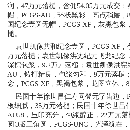
润，47万元落槌，含佣54.05万元成
帽，PCGS-AU，环状黑彩，高点稍磨，
国纪念壹圆无帽，PCGS-XF，灰黑包浆
槌。
袁世凯像共和纪念壹圆，PCGS-XF，
万元落槌；袁世凯像洪宪纪元飞龙纪念，P
深棕包浆，9.2万元落槌；袁世凯像洪宪纪
AU，铸打精良，包浆匀和，9万元落槌
念，PCGS-XF，黑褐包浆，龙图立体，
民国十年徐世昌仁寿同登无字齿边，PC
板细腻，35万元落槌；民国十年徐世昌仁
AU58，压印充分，包浆醇正，22万元
圆O版三角圆，PCGS-UNC，光泽犹在