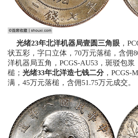
光绪23年北洋机器局壹圆三角眼
，PC
状五彩，字口立体，70万元落槌，含佣80
洋机器局五角，PCGS-AU53，斑驳包
槌；
光绪33年北洋造七钱二分
，PCGS
满，45万元落槌，含佣51.75万元成交。