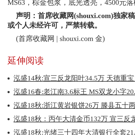
MS63，棕金包浆，底光透亮，4500元
声明：首席收藏网(shouxi.com)
或个人未经许可，严禁转载。
(首席收藏网 | shouxi.com 金)
延伸阅读
泓盛14秋:宣三反龙阳叶34.5万 天德重宝
泓盛16春:老江南3.6标王 MS双龙小字20
泓盛18秋:浙江黄岩银饼26万 滕县五十两
泓盛18秋：丙午大清金币132万 宣三反
泓盛18秋:光绪三十四年大清银行全套21.