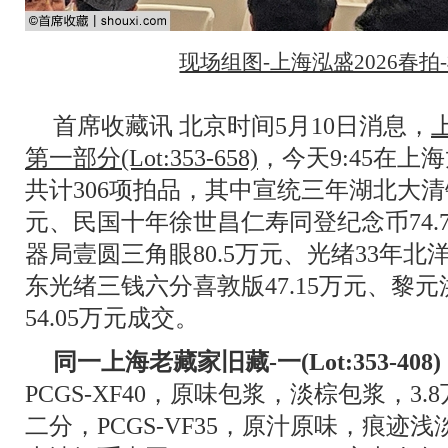
现场组图-上海泓盛2026春
首席收藏讯 北京时间5月10日消息，
第一部分(Lot:353-658)
，今天9:45在
共计306项拍品，其中宣统三年湖北大清
元、民国十年徐世昌仁寿同登纪念币74.
器局壹圆三角眼80.5万元、光绪33年北洋
东光绪三钱六分喜敦版47.15万元、黎
54.05万元成交。
同一上海老藏家旧藏-一(Lot:353-408)
PCGS-XF40，原味包浆，淡棕包浆，3
二分，PCGS-VF35，原汁原味，痕迹