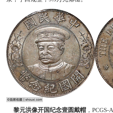
黎元洪像开国纪念壹圆戴帽
，PCGS