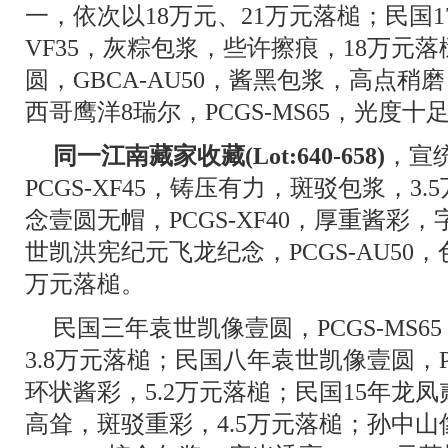
一，依次以18万元、21万元落槌；民国1
VF35，灰粽包浆，些许擦痕，18万元
圆，GBCA-AU50，酱黑包浆，高点稍磨，
西哥鹰洋8瑞尔，PCGS-MS65，光度十
同一江南藏家收藏(Lot:640-658)
，宣
PCGS-XF45，铸压有力，斑驳包浆，3
念壹圆无帽，PCGS-XF40，厚重酱彩
世凯洪宪纪元飞龙纪念，PCGS-AU50
万元落槌。
民国三年袁世凯像壹圆，PCGS-MS
3.8万元落槌；民国八年袁世凯像壹圆，PC
环状酱彩，5.2万元落槌；民国15年龙凤贰
高耸，斑驳重彩，4.5万元落槌；孙中山像