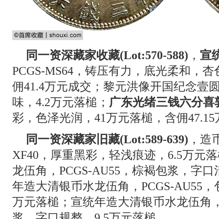
同一资深藏家收藏(Lot:570-588)
，
宣
PCGS-MS64，铸压有力，底光柔和，
佣41.4万元成交；黎元洪像开国纪念壹
味，4.2万元落槌；
广东光绪三钱六分喜
彩，色泽光润，41万元落槌，含佣47.1
同一资深藏家旧藏(Lot:589-639)
，造币
XF40，厚重黑彩，轻浅痕迹，6.5万
龙伍角，PCGS-AU55，棕褐包浆，字
年造大清银币水龙伍角，PCGS-AU55
万元落槌；宣统年造大清银币水龙伍角，PC
浆，字口规整，9.5万元落槌。