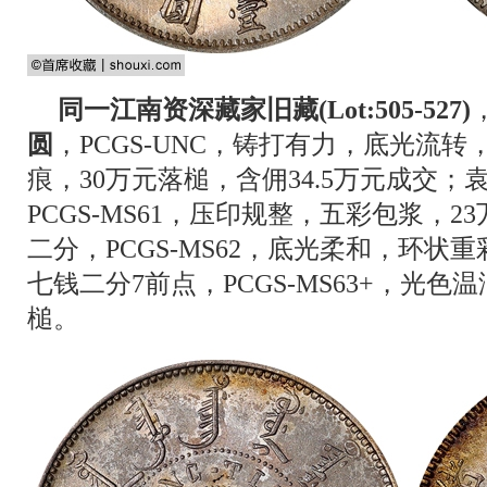
同一江南资深藏家旧藏(Lot:505-527)
圆
，PCGS-UNC，铸打有力，底光流
痕，30万元落槌，含佣34.5万元成交
PCGS-MS61，压印规整，五彩包浆，
二分，PCGS-MS62，底光柔和，环状
七钱二分7前点，PCGS-MS63+，光色
槌。