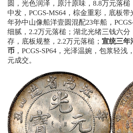
圆，光色润泽，原汁原味，8.8万元落
中发，PCGS-MS64，棕金重彩，底板带
年孙中山像船洋壹圆混配23年船，PCGS
细腻，2.2万元落槌；湖北光绪三钱六分，P
存，底板规整，2.2万元落槌；
宣统三年
币
，PCGS-SP64，光泽温婉，包浆轻浅，
元成交。