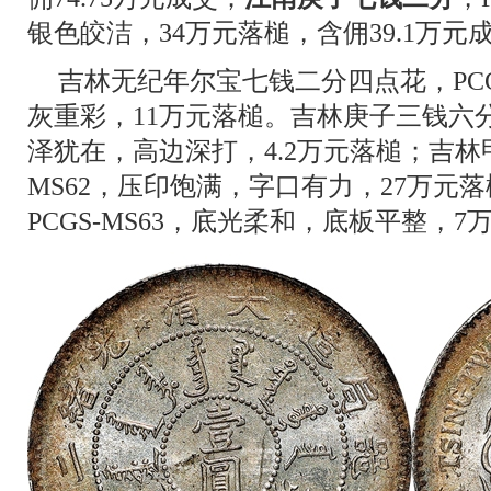
银色皎洁，34万元落槌，含佣39.1万元
吉林无纪年尔宝七钱二分四点花，PCG
灰重彩，11万元落槌。吉林庚子三钱六分太
泽犹在，高边深打，4.2万元落槌；吉林甲
MS62，压印饱满，字口有力，27万元
PCGS-MS63，底光柔和，底板平整，7