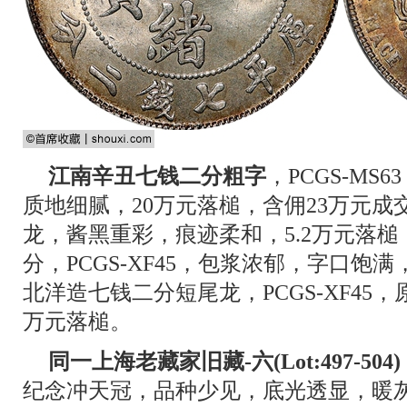
江南辛丑七钱二分粗字
，PCGS-M
质地细腻，20万元落槌，含佣23万元
龙，酱黑重彩，痕迹柔和，5.2万元落
分，PCGS-XF45，包浆浓郁，字口饱满
北洋造七钱二分短尾龙，PCGS-XF45，
万元落槌。
同一上海老藏家旧藏-六(Lot:497-504)
纪念冲天冠，品种少见，底光透显，暖灰