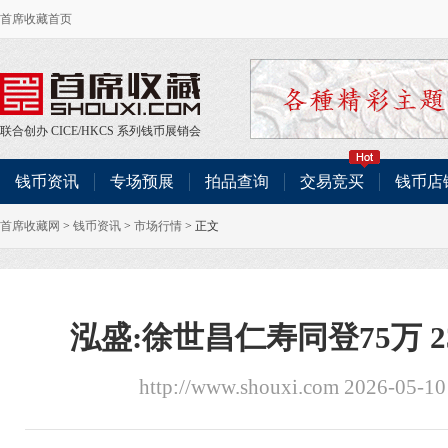
首席收藏首页
联合创办
CICE
/
HKCS
系列钱币展销会
钱币资讯
专场预展
拍品查询
交易竞买
钱币店
首席收藏网
>
钱币资讯
>
市场行情
> 正文
泓盛:徐世昌仁寿同登75万 
http://www.shouxi.com 2026-05-1