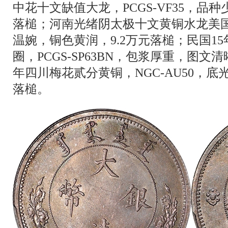
中花十文缺值大龙，PCGS-VF35，品种
落槌；河南光绪阴太极十文黄铜水龙美国样币
温婉，铜色黄润，9.2万元落槌；民国1
圈，PCGS-SP63BN，包浆厚重，图文
年四川梅花贰分黄铜，NGC-AU50，底
落槌。