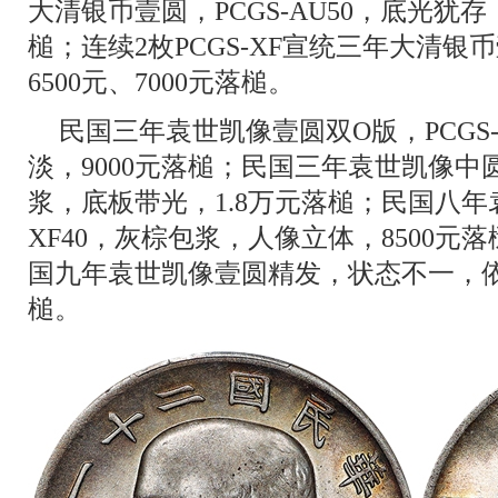
大清银币壹圆，PCGS-AU50，底光犹存
槌；连续2枚PCGS-XF宣统三年大清
6500元、7000元落槌。
民国三年袁世凯像壹圆双O版，PCGS
淡，9000元落槌；民国三年袁世凯像中圆，
浆，底板带光，1.8万元落槌；民国八年袁
XF40，灰棕包浆，人像立体，8500元落槌
国九年袁世凯像壹圆精发，状态不一，依次
槌。