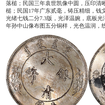
落槌；民国三年袁世凯像中圆，压印清晰
槌；民国17年广东贰毫，铸压精细，钱文
光绪七钱二分7.3版，光泽温婉，底板光洁
年孙中山像布图五分铜样，光色温润，