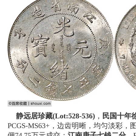
静远居珍藏(Lot:528-536)
，
民国十年
PCGS-MS63+，边齿明晰，均匀淡彩
佣74.75万元成交；
江南庚子七钱二分
，