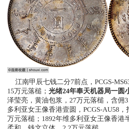
江南甲辰七钱二分7前点，PCGS-MS
15万元落槌；
光绪24年奉天机器局一圆
泽莹亮，黄油包浆，27万元落槌，含佣31.
多利亚女王像香港壹圆，PCGS-AU58，
万元落槌；1892年维多利亚女王像香港半圆
柔和，钱文立体，2.2万元落槌。