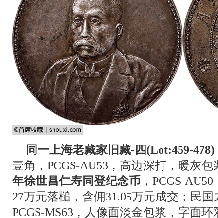
同一上海老藏家旧藏-四(Lot:459-478)
壹角，PCGS-AU53，高边深打，暖灰包
年徐世昌仁寿同登纪念币
，PCGS-AU
27万元落槌，含佣31.05万元成交；
PCGS-MS63，人像面淡金包浆，字面环