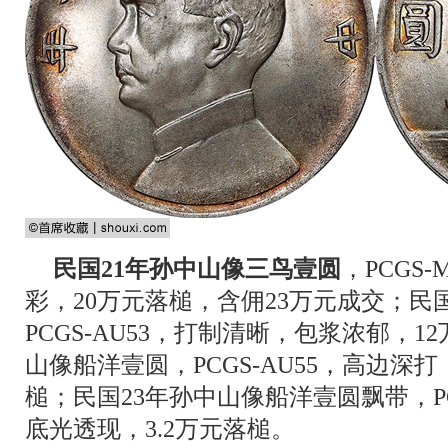
民国21年孙中山像三鸟壹圆
，PCGS
彩，20万元落槌，含佣23万元成交；民
PCGS-AU53，打制清晰，包浆浓郁，1
山像船洋壹圆，PCGS-AU55，高边深打
槌；民国23年孙中山像船洋壹圆飘带，PC
底光透现，3.2万元落槌。