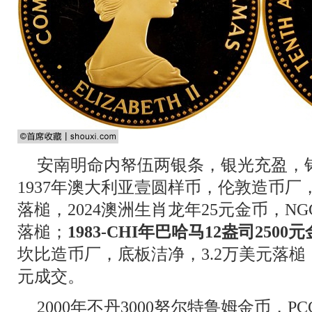
安南明命内帑伍两银条，银光充盈，铭
1937年澳大利亚壹圆样币，伦敦造币厂，PC
落槌，2024澳洲生肖龙年25元金币，NGC
落槌；
1983-CHI年巴哈马12盎司2500
坎比造币厂，底板洁净，3.2万美元落槌，
元成交。
2000年不丹3000努尔特鲁姆金币，PC