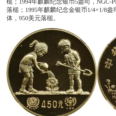
槌；1994年麒麟纪念银币5盎司，NGC-P
落槌；1995年麒麟纪念金银币1/4+1/8盎
体，950美元落槌。