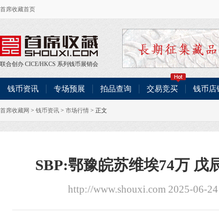
首席收藏首页
联合创办
CICE
/
HKCS
系列钱币展销会
钱币资讯
专场预展
拍品查询
交易竞买
钱币店
首席收藏网
>
钱币资讯
>
市场行情
> 正文
SBP:鄂豫皖苏维埃74万 戊
http://www.shouxi.com 2025-06-2