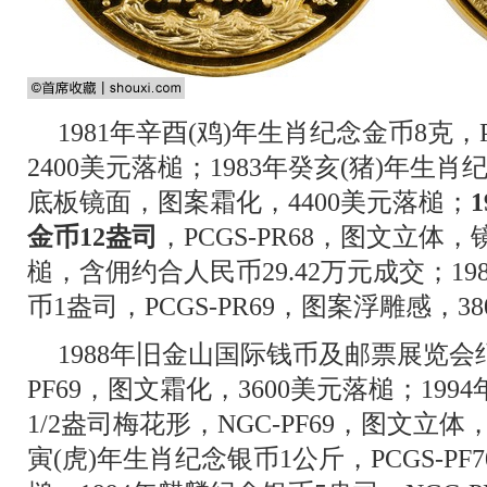
1981年辛酉(鸡)年生肖纪念金币8克，P
2400美元落槌；1983年癸亥(猪)年生肖纪
底板镜面，图案霜化，4400美元落槌；
金币12盎司
，PCGS-PR68，图文立体
槌，含佣约合人民币29.42万元成交；19
币1盎司，PCGS-PR69，图案浮雕感，3
1988年旧金山国际钱币及邮票展览会纪
PF69，图文霜化，3600美元落槌；199
1/2盎司梅花形，NGC-PF69，图文立体，
寅(虎)年生肖纪念银币1公斤，PCGS-PF