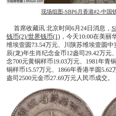
现场组图-SBP6月香港#2-中国钱币
首席收藏讯 北京时间6月24日消息，
S
钱币(2)/世界钱币(1)
，今天10:00在美
维埃壹圆73.54万元、川陕苏维埃壹圆中实星
辰(龙)年生肖纪念金币12盎司29.42万
念700元黄铜样币19.03万元、1981年
铜样币15.57万元、1866年香港半圆5.62
盎司2500元金币27.69万元人民币成交。