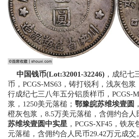
中国钱币(Lot:32001-32246)
，成纪七
币，PCGS-MS63，铸打锐利，浅灰包浆
行成纪七三八年五分铝质样币，PCGS-
浆，1250美元落槌；
鄂豫皖苏维埃壹圆
橙灰包浆，8.5万美元落槌，含佣约合人民
苏维埃壹圆中实星
，PCGS-XF45，铁
元落槌，含佣约合人民币29.42万元成交