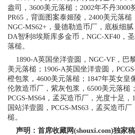
盎司，3600美元落槌；2002年不丹300
PR65，背面图案泰姬陵，2400美元落槌
NGC-MS62+，曼德勒造币厂，底板细腻，2
DA智利8埃斯库多金币，NGC-XF40，
落槌。
1890-A英国坐洋壹圆，NGC-VF，
美元落槌；1906-A英国坐洋壹圆，PCG
橙包浆，4600美元落槌；1847年英女皇像
伦敦造币厂，紫灰包浆，6500美元落槌；
PCGS-MS64，孟买造币厂，光度十足，18
国站洋壹圆，PCGS-MS63，孟买造币厂
槌。
声明：首席收藏网(shouxi.com)