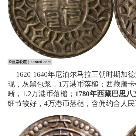
1620-1640年尼泊尔马拉王朝时期
现，灰黑包浆，1万港币落槌；西藏唐
晰，1.2万港币落槌；
1780年西藏巴思
细节较好，4万港币落槌，含佣约合人民币