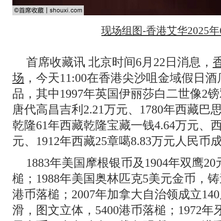
现场组图-香港艾华2025年
首席收藏讯 北京时间6月22日消息，
场
，今天11:00在香港尖沙咀金域假日酒
品，其中1997年英国伊丽莎白二世像2镑
唐代高昌吉利2.21万元、1780年西藏巴
乾隆61年西藏乾隆宝藏一钱4.64万元、西
元、1912年西藏25章噶8.83万元人民币
1883年美国摩根银币及1904年双鹰
槌；1988年美国奥林匹克5美元金币，铸
港币落槌；2007年加拿大自治领成立14
滑，图文立体，5400港币落槌；1972