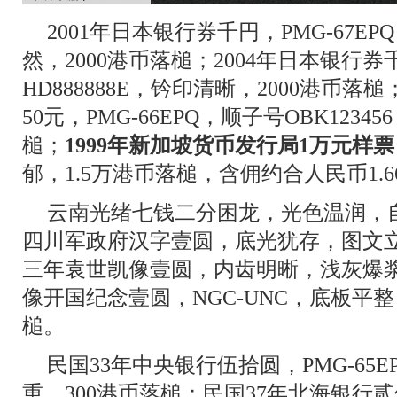
2001年日本银行券千円，PMG-67EPQ
然，2000港币落槌；2004年日本银行券千
HD888888E，钤印清晰，2000港币落
50元，PMG-66EPQ，顺子号OBK1234
槌；
1999年新加坡货币发行局1万元样票
郁，1.5万港币落槌，含佣约合人民币1.
云南光绪七钱二分困龙，光色温润，自
四川军政府汉字壹圆，底光犹存，图文立
三年袁世凯像壹圆，内齿明晰，浅灰爆浆
像开国纪念壹圆，NGC-UNC，底板平整
槌。
民国33年中央银行伍拾圆，PMG-65
重，300港币落槌；民国37年北海银行