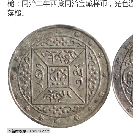
槌；同治二年西藏同治宝藏样币，光色
落槌。