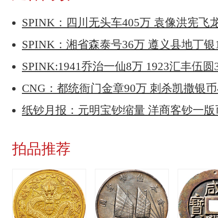
SPINK：四川无头车405万 袁像洪宪飞
SPINK：湘省森泰号36万 遵义县地丁银
SPINK:1941乔治一仙8万 1923汇丰伍圆
CNG：都统衙门金章90万 刺杀凯撒银币
纸钞月报：元明宝钞缩量 洋商客钞一
拍品推荐