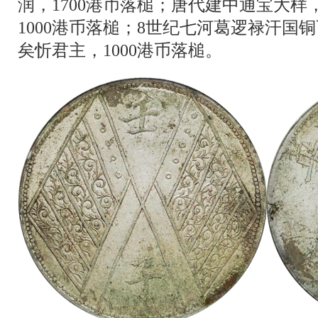
润，1700港币落槌；唐代建中通宝大样，
1000港币落槌；8世纪七河葛逻禄汗国铜
矣忻君主，1000港币落槌。