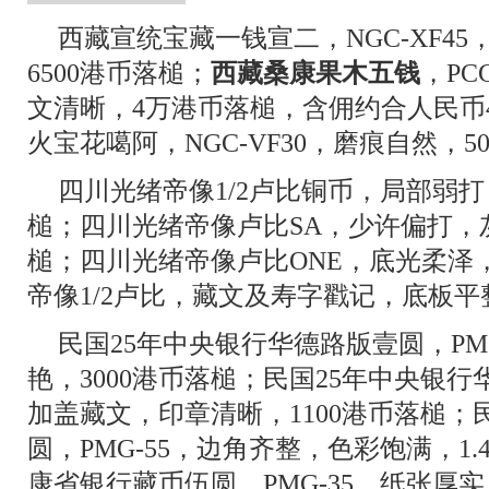
西藏宣统宝藏一钱宣二，NGC-XF4
6500港币落槌；
西藏桑康果木五钱
，PC
文清晰，4万港币落槌，含佣约合人民币4
火宝花噶阿，NGC-VF30，磨痕自然，5
四川光绪帝像1/2卢比铜币，局部弱打
槌；四川光绪帝像卢比SA，少许偏打，灰
槌；四川光绪帝像卢比ONE，底光柔泽，
帝像1/2卢比，藏文及寿字戳记，底板平整
民国25年中央银行华德路版壹圆，PM
艳，3000港币落槌；民国25年中央银行华
加盖藏文，印章清晰，1100港币落槌；
圆，PMG-55，边角齐整，色彩饱满，1
康省银行藏币伍圆，PMG-35，纸张厚