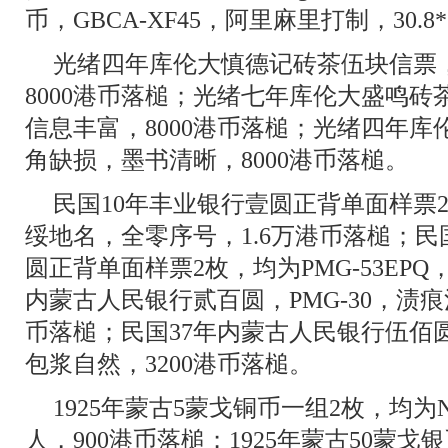
币，GBCA-XF45，阿里麻里打制，30.8
光绪四年库伦大慎德记砖茶伍块信票
8000港币落槌；光绪七年库伦大盛鸣
信息丰富，8000港币落槌；光绪四年
角缺损，墨书清晰，8000港币落槌。
民国10年丰业银行壹圆正背单面样票2枚，
绥地名，全零序号，1.6万港币落槌；民
圆正背单面样票2枚，均为PMG-53EPQ
内蒙古人民银行贰百圆，PMG-30，渍痕
币落槌；民国37年内蒙古人民银行伍佰圆
包浆自然，3200港币落槌。
1925年蒙古5蒙戈铜币一组2枚，均为N
人，900港币落槌；1925年蒙古50蒙戈银币