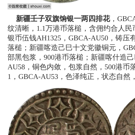
新疆壬子双旗饷银一两四排花
，GBC
纹清晰，1.1万港币落槌，含佣约合人民币
银币伍钱AH1325，GBCA-AU50，铸
落槌；新疆喀造己巳十文党徽铜元，GBC
部黑包浆，900港币落槌；新疆喀什造己
AU58，铜色内敛，包浆自然，500港
1，GBCA-AU53，色泽纯正，状态自然