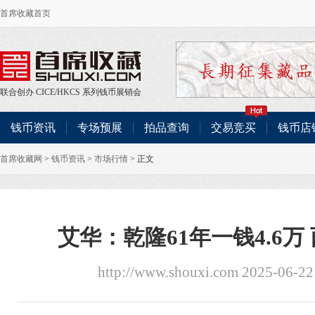
首席收藏首页
联合创办
CICE
/
HKCS
系列钱币展销会
钱币资讯
专场预展
拍品查询
交易竞买
钱币店
首席收藏网
>
钱币资讯
>
市场行情
> 正文
艾华：乾隆61年一钱4.6万 
http://www.shouxi.com 2025-06-2