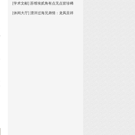
是
[学术文献] 苏维埃贰角有点无点皆珍稀
[休闲大厅] 漂洋过海兄弟情：龙凤呈祥
史
钱
河
入
对