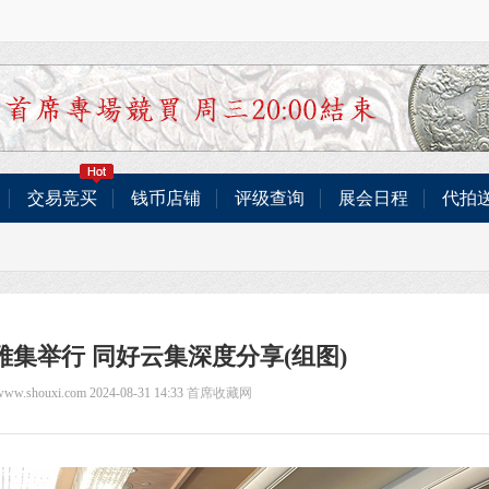
交易竞买
钱币店铺
评级查询
展会日程
代拍
集举行 同好云集深度分享(组图)
/www.shouxi.com 2024-08-31 14:33
首席收藏网