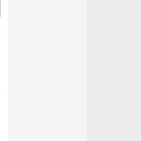
后
感
。
通
野
生
化
次