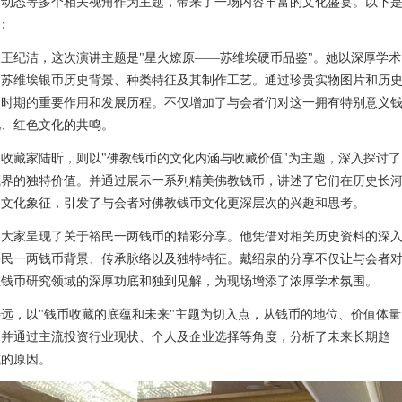
和动态等多个相关视角作为主题，带来了一场内容丰富的文化盛宴。以下
：
王纪洁，这次演讲主题是"星火燎原——苏维埃硬币品鉴"。她以深厚学术
了苏维埃银币历史背景、种类特征及其制作工艺。通过珍贵实物图片和历
史时期的重要作用和发展历程。不仅增加了与会者们对这一拥有特别意义
化、红色文化的共鸣。
收藏家陆昕，则以"佛教钱币的文化内涵与收藏价值"为主题，深入探讨了
藏界的独特价值。并通过展示一系列精美佛教钱币，讲述了它们在历史长
和文化象征，引发了与会者对佛教钱币文化更深层次的兴趣和思考。
为大家呈现了关于裕民一两钱币的精彩分享。他凭借对相关历史资料的深
裕民一两钱币背景、传承脉络以及独特特征。戴绍泉的分享不仅让与会者
在钱币研究领域的深厚功底和独到见解，为现场增添了浓厚学术氛围。
远，以"钱币收藏的底蕴和未来"主题为切入点，从钱币的地位、价值体量
。并通过主流投资行业现状、个人及企业选择等角度，分析了未来长期趋
域的原因。