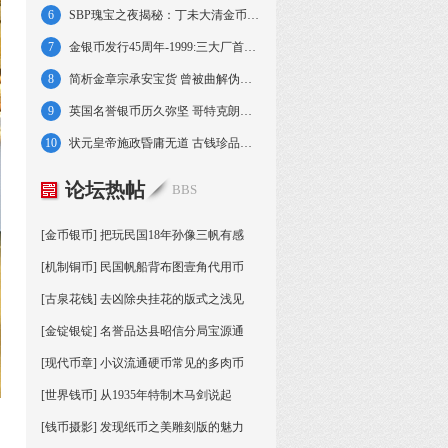
6
SBP瑰宝之夜揭秘：丁未大清金币 曹锟文装金
7
金银币发行45周年-1999:三大厂首次共铸熊猫
8
简析金章宗承安宝货 曾被曲解伪制成方孔铜钱
9
英国名誉银币历久弥坚 哥特克朗彰显高贵冷艳
10
状元皇帝施政昏庸无道 古钱珍品竟成王朝绝唱
论坛热帖
BBS
[金币银币] 把玩民国18年孙像三帆有感
[机制铜币] 民国帆船背布图壹角代用币
[古泉花钱] 去凶除央挂花的版式之浅见
[金锭银锭] 名誉品达县昭信分局宝源通
[现代币章] 小议流通硬币常见的多肉币
[世界钱币] 从1935年特制木马剑说起
角
[钱币摄影] 发现纸币之美雕刻版的魅力