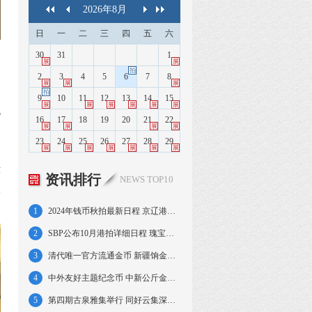
2026
年
8
月
日
一
二
三
四
五
六
30
31
1
展
展
拍
2
3
4
5
6
7
8
展
展
展
拍
9
10
11
12
13
14
15
展
展
展
展
展
展
流
16
17
18
19
20
21
22
展
展
展
展
币
23
24
25
26
27
28
29
展
展
展
展
展
展
展
环
资讯排行
NEWS TOP10
吸
1
2024年钱币秋拍最新日程 京辽港苏沪粤连台
2
SBP公布10月港拍详细日程 瑰宝之夜率先举槌
3
清代唯一官方流通金币 新疆饷金无愧边境瑰宝
4
中外友好主题纪念币 中新公斤金币实铸仅7枚
5
第四期古泉雅集举行 同好云集深度分享(组图)