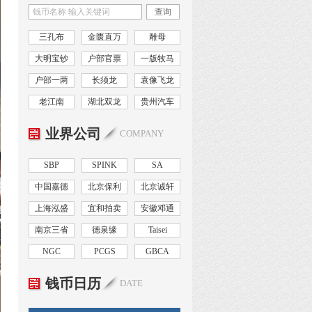
查询
三孔布
金匮直万
雕母
大明宝钞
户部官票
一版牧马
户部一两
长须龙
袁像飞龙
老江南
湖北双龙
贵州汽车
业界公司
COMPANY
SBP
SPINK
SA
中国嘉德
北京保利
北京诚轩
上海泓盛
宜和拍卖
安徽邓通
南京三省
德泉缘
Taisei
NGC
PCGS
GBCA
钱币日历
DATE