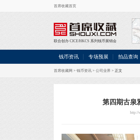
首席收藏首页
联合创办
CICE
/
HKCS
系列钱币展销会
钱币资讯
专场预展
拍品查询
首席收藏网
>
钱币资讯
>
公司业界
> 正文
第四期古泉雅
http:/