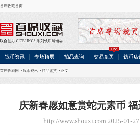
首席收藏首页
联合创办
CICE
/
HKCS
系列钱币展销会
钱币资讯
专场预展
拍品查询
交易竞买
钱币店
首席收藏网
>
钱币资讯
>
精品鉴赏
> 正文
庆新春愿如意赏蛇元素币 
http://www.shouxi.com 2025-01-2