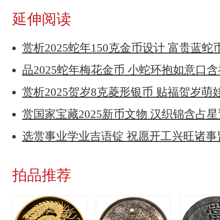
延伸阅读
赏析2025蛇年150克金币设计 富贵蓝
品2025蛇年梅花金币 小蛇环抱如意口
赏析2025贺岁8克菱形银币 贴福贺岁萌
赏国家宝藏2025新币文物 汉织锦含占
选赏事业学业吉语锭 祝愿开工兴旺诸
拍品推荐