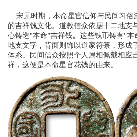
宋元时期，本命星官信仰与民间习俗
的吉祥钱文化。道教信众依据十二地支
心铸造"本命"吉祥钱。这些钱币铸有"本
地支文字，背面则饰以道家符箓，形成
体系。民间信众按照个人属相佩戴相应
祥，这便是本命星官花钱的由来。