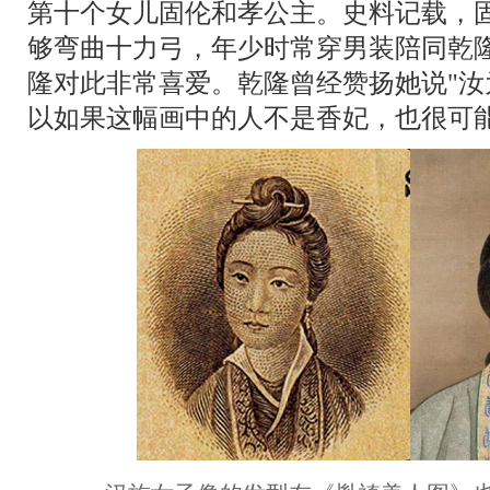
第十个女儿固伦和孝公主。史料记载，
够弯曲十力弓，年少时常穿男装陪同乾
隆对此非常喜爱。乾隆曾经赞扬她说"汝
以如果这幅画中的人不是香妃，也很可