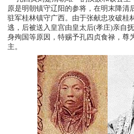
原是明朝镇守辽阳的参将，在明末降清
驻军桂林镇守广西。由于张献忠攻破桂
逃，后被送入皇宫由皇太后(孝庄)亲自
身殉国等原因，特赐予孔四贞食禄，尊
主。