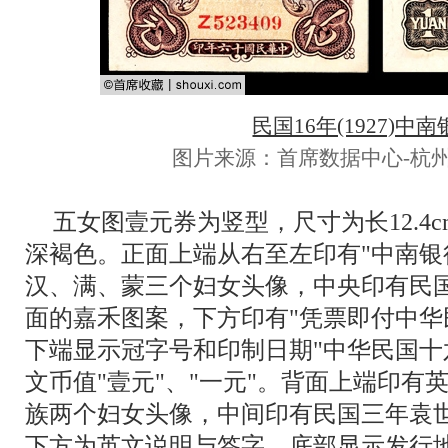
民国16年(1927)中
图片来源：首席数据中心-杭州
五女图壹元券为竖型，尺寸为长12.4c
深褐色。正面上端从右至左印有"中南银
汉、满、蒙三个妇女头像，中央印有民
面的嘉禾图案，下方印有"凭票即付中华
下端显示冠字号和印制日期"中华民国十
文币值"壹元"、"一元"。背面上端印有
族两个妇女头像，中间印有民国三年袁
下方为英文说明与签字，底部显示发行地为"