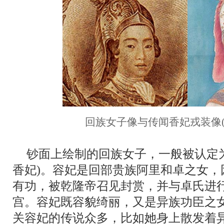
回族女子像与传闻香妃戎装像(
钞面上绘制的回族女子，一般被认定为
香妃)。容妃是回部贵族阿里和卓之女，
有功，被乾隆帝召见封赏，并与卓氏进
宫。容妃既容貌绮丽，又是异族功臣之
关容妃的传说众多，比如她身上散发着