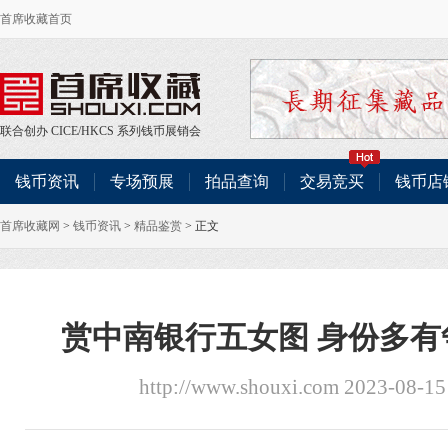
首席收藏首页
联合创办
CICE
/
HKCS
系列钱币展销会
钱币资讯
专场预展
拍品查询
交易竞买
钱币店
首席收藏网
>
钱币资讯
>
精品鉴赏
> 正文
赏中南银行五女图 身份多
http://www.shouxi.com 2023-08-1