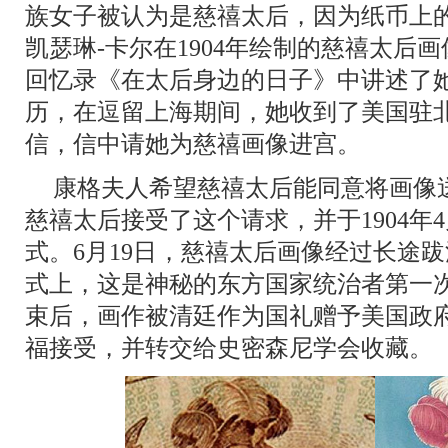
族女子被认为是慈禧太后，因为纸币上
凯瑟琳-卡尔在1904年绘制的慈禧太后
回忆录《在太后身边的日子》中讲述了
历，在逗留上海期间，她收到了美国驻
信，信中请她为慈禧画像进宫。
康格夫人希望慈禧太后能同意将画像
慈禧太后接受了这个请求，并于1904年
式。6月19日，慈禧太后画像经过长途
式上，这是神秘的东方国家统治者第一次
束后，画作被清廷作为国礼赠予美国政
福接受，并转交给史密森尼学会收藏。