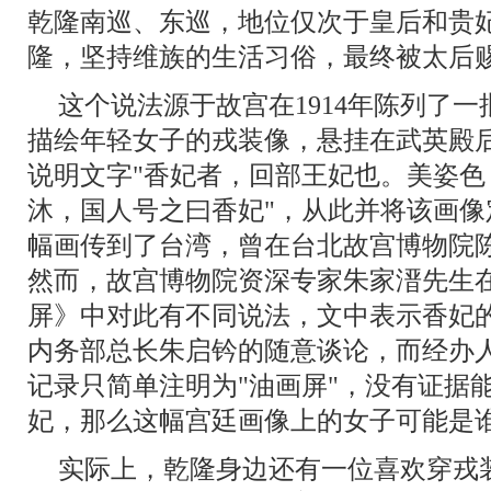
乾隆南巡、东巡，地位仅次于皇后和贵
隆，坚持维族的生活习俗，最终被太后
这个说法源于故宫在1914年陈列了
描绘年轻女子的戎装像，悬挂在武英殿
说明文字"香妃者，回部王妃也。美姿
沐，国人号之曰香妃"，从此并将该画
幅画传到了台湾，曾在台北故宫博物院陈
然而，故宫博物院资深专家朱家溍先生
屏》中对此有不同说法，文中表示香妃
内务部总长朱启钤的随意谈论，而经办
记录只简单注明为"油画屏"，没有证据
妃，那么这幅宫廷画像上的女子可能是
实际上，乾隆身边还有一位喜欢穿戎