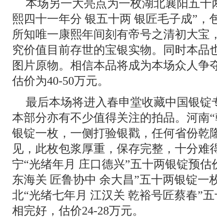
本场另一大亮点为一枚湖北襄阳五十两
熙四十一年分 银五十两 银匠毛子成”
所知唯一康熙年间刻有帝号之清初大宝
究价值目前存世的宝银实物。同时本品
图片原物。相信本品将成为本场众人争
估价为40-50万元。
最后本场将进入春申堂收藏中国银锭专场， 
本部分亦有不少值得关注的拍品。河南“
银锭一枚，一侧打验银戳，任何省份乾
见，此枚包浆厚重，保存完整，十分难得，
宁“光绪年月 庄口德兴”五十两银锭预估价
东海关 匠鲁协中 余大昌”五十两银锭一枚
北“光绪七年月 江汉关 乾裕号匠蔡春”
相完好，估价24-28万元。