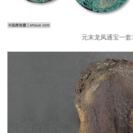
元末龙凤通宝一套