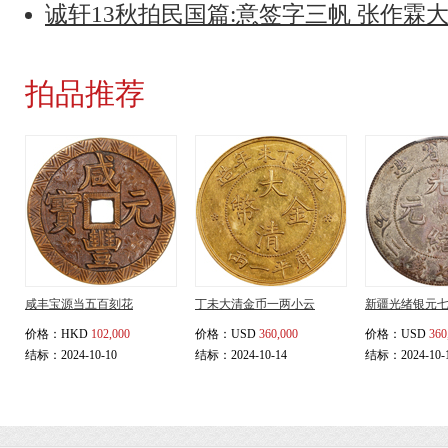
诚轩13秋拍民国篇:意签字三帆 张作霖
拍品推荐
咸丰宝源当五百刻花
丁未大清金币一两小云
新疆光绪银元
价格：
HKD
102,000
价格：
USD
360,000
价格：
USD
360
结标：2024-10-10
结标：2024-10-14
结标：2024-10-