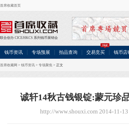
首席收藏首页
联合创办
CICE
/
HKCS
系列钱币展销会
钱币资讯
专场预展
拍品查询
交易竞买
钱币店
首席收藏网
>
钱币资讯
>
专场聚焦
> 正文
诚轩14秋古钱银锭:蒙元珍品
http://www.shouxi.com 2014-11-13