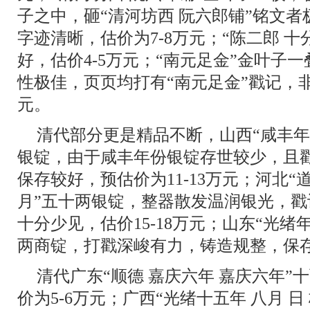
子之中，砸“清河坊西 阮六郎铺”铭文
字迹清晰，估价为7-8万元；“陈二郎 
好，估价4-5万元；“南元足金”金叶子
性极佳，页页均打有“南元足金”戳记，非
元。
清代部分更是精品不断，山西“咸丰年月
银锭，由于咸丰年份银锭存世较少，且
保存较好，预估价为11-13万元；河北“
月”五十两银锭，整器散发温润银光，
十分少见，估价15-18万元；山东“光绪
两商锭，打戳深峻有力，铸造规整，保存
清代广东“顺德 嘉庆六年 嘉庆六年”
价为5-6万元；广西“光绪十五年 八月 日