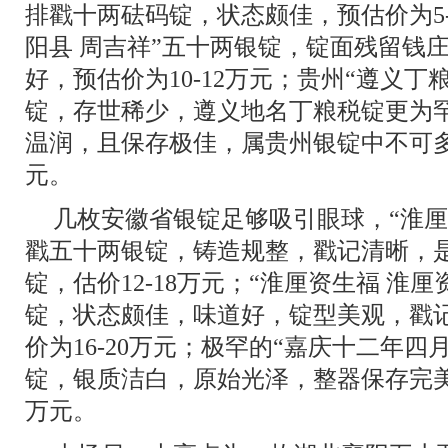
排戳十两砝码锭，状态颇佳，预估价为5-
阳县 周吉祥”五十两银锭，锭面残留钱
好，预估价为10-12万元；贵州“遵义丁
锭，存世稀少，遵义地名丁粮税锭更为
温润，且保存极佳，属贵州银锭中不可多得
元。
几枚安徽省银锭足够吸引眼球，“淮厘
戳五十两银锭，铸造规整，戳记清晰，
锭，估价12-18万元；“淮厘资生福 淮
锭，状态颇佳，味道好，锭型美观，戳
价为16-20万元；极罕的“嘉庆十二年四
锭，银质洁白，原始光泽，整器保存完美，
万元。