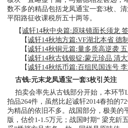
数不多的精品包括龙凤通宝一套3枚、
平阳路征收课税所五十两等。
【
诚轩14秋中央篇:原味镜面长须龙 
【
诚轩14秋地方篇:VF湖北本省 
【
诚轩14秋铜元篇:量多质高逆袭 
【
诚轩14秋古钱银锭:蒙元珍品 清大
【
诚轩14秋纸币篇:百组民国连号 
古钱:元末龙凤通宝一套3枚引关注
拍卖会率先从古钱部分开始，本环节LOT
拍品264件，虽然比起诚轩2014春拍的
为精品的依旧不多。战国部分，极美的平
版，估价1-1.5万元；战国时期“ 梁充釿