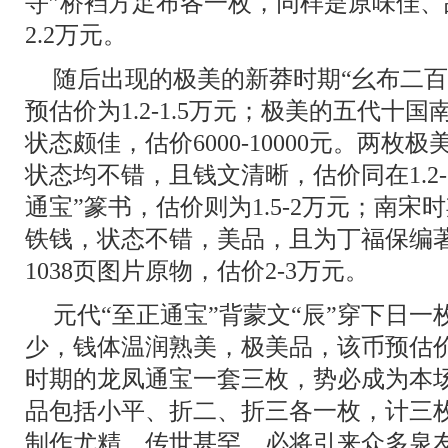
寽”桥裆方足布各一枚，同样是原味佳、品
2.2万元。
随后出现的极美的新莽时期“幺布二百
预估价为1.2-1.5万元；极美的五代十
状态颇佳，估价6000-10000元。两枚
状态均不错，且钱文清晰，估价同在1.2-
通宝”篆书，估价则为1.5-2万元；南
铁钱，状态不错，美品，且为丁福保编
1038页图片原物，估价2-3万元。
元代“至正通宝”背蒙文“辰”穿下日一
少，钱体温润熟美，极美品，该币预估价为
时期的龙凤通宝一套三枚，势必成为本
品包括小平、折二、折三各一枚，计三
制作尤精，传世甚罕，必将引来众多泉