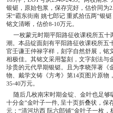
银铤，原始包浆，保存完好，估价同为2.
宋“霸东街南 姚七郎记 重贰拾伍两”银
铭文清晰，估价8-10万元。
一枚蒙元时期平阳路征收课税所五十
潮。本品锭面刻有平阳路征收课税所五
官壬谦王仲禄字样，刻字自然舒展，铭
相极佳。其铭文采用錾刻，文字刻法与
珍贵的元代早期银铤。且为李晓萍著《金
物、戴学文铸《方考》第14页图片原物
35-40万元。
随后几枚南宋时期金锭、金叶也足够吸
十分金”金叶子一件, 呈十页折叠状，保存完
元；“清河坊西 阮六郎铺”金叶子一枚