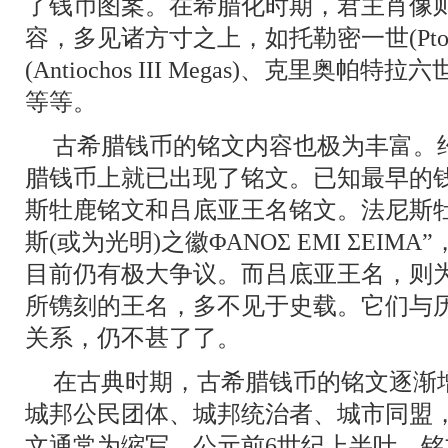
了钱币图案。在希腊化时期，君主肖像
容，多见诸方寸之上，如托勒密一世(Ptolem
(Antiochos III Megas)、克里奥帕特拉六
等等。
古希腊钱币的铭文内容也极为丰富。
腊钱币上就已出现了铭文。已知最早的
斯牡鹿铭文和吕底亚王名铭文。法尼斯
斯(或为光明)之徽ΦΑΝΟΣ ΕΜΙ ΣΕΙ
目前仍有极大争议。而吕底亚王名，则
所镌刻的王名，多不见于史载。它们与
关系，仍不甚了了。
在古典时期，古希腊钱币的铭文逐渐
城邦公民团体、城邦统治者、城市同盟
文通常为缩写。公元前6世纪上半叶，