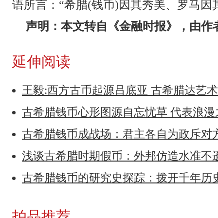
语所言：“希腊(钱币)因其秀美、罗马因其
声明：本文转自《金融时报》，由作
延伸阅读
王毅:西方古币起源吕底亚 古希腊达艺
古希腊钱币心形图源自忘忧草 代表浪
古希腊钱币成战场：君主各自为政斥对
浅谈古希腊时期假币：外邦仿造水准不
古希腊钱币的研究史探踪：拨开千年历
拍品推荐