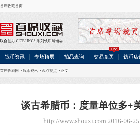
首席收藏首页
联合创办
CICE
/
HKCS
系列钱币展销会
钱币资讯
专场预展
拍品查询
交易竞买
钱币店
首席收藏网
>
钱币资讯
>
观点视点
> 正文
谈古希腊币：度量单位多+
http://www.shouxi.com 2016-06-2