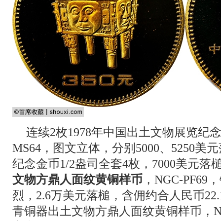
连续2枚1978年中国出土文物展览纪念金
MS64，图文立体，分别5000、5250美
纪念金币1/2盎司全套4枚，7000美元落
文物方鼎人面纹黄铜样币
，NGC-PF
烈，2.6万美元落槌，含佣约合人民币22.
青铜器出土文物方鼎人面纹黄铜样币，NG