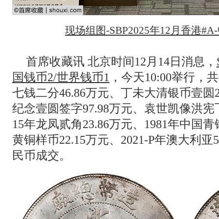
现场组图-SBP2025年12月香港#
首席收藏讯 北京时间12月14日消息，
国钱币2/世界钱币1
，今天10:00举行，
七钱二分46.86万元、丁未大清银币壹圆2
纪念壹圆签字97.98万元、袁世凯像洪宪飞
15年龙凤贰角23.86万元、1981年中
黄铜样币22.15万元、2021-P年澳大利
民币成交。