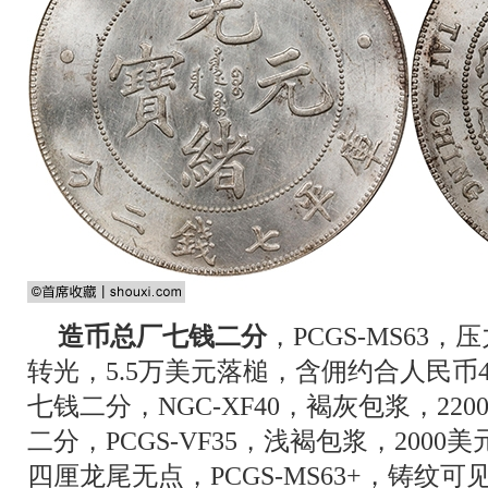
造币总厂七钱二分
，PCGS-MS63
转光，5.5万美元落槌，含佣约合人民币4
七钱二分，NGC-XF40，褐灰包浆，2
二分，PCGS-VF35，浅褐包浆，200
四厘龙尾无点，PCGS-MS63+，铸纹