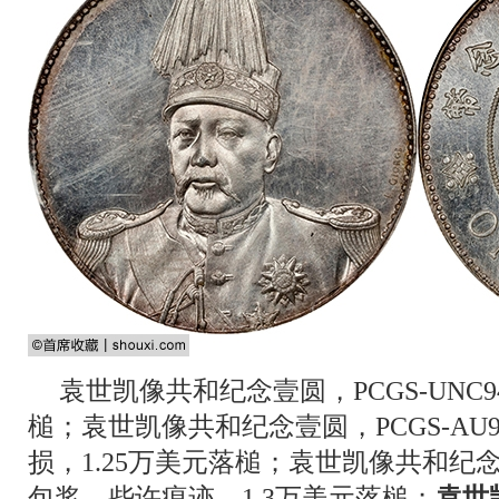
袁世凯像共和纪念壹圆，PCGS-UNC
槌；袁世凯像共和纪念壹圆，PCGS-AU
损，1.25万美元落槌；袁世凯像共和纪念壹
包浆，些许痕迹，1.3万美元落槌；
袁世