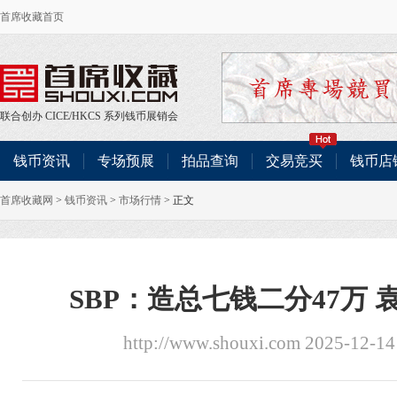
首席收藏首页
联合创办
CICE
/
HKCS
系列钱币展销会
钱币资讯
专场预展
拍品查询
交易竞买
钱币店
首席收藏网
>
钱币资讯
>
市场行情
> 正文
SBP：造总七钱二分47万 
http://www.shouxi.com 2025-12-1