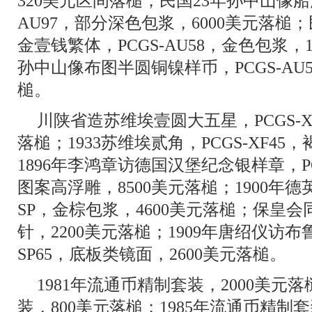
320美元区间落槌；民国23年孙中山像船
AU97，部分深色包浆，6000美元落槌
金壹钱繁体，PCGS-AU58，金色包浆，
孙中山像布图半圆铜镍样币，PCGS-AU
槌。
川陕省造苏维埃壹圆大五星，PCGS-X
落槌；1933苏维埃贰角，PCGS-XF45
1896年李鸿章访德国汉堡纪念银样章，PC
图案高浮雕，8500美元落槌；1900年德
SP，金棕包浆，4600美元落槌；保皇
针，2200美元落槌；1909年唐绍仪访布
SP65，底板类镜面，2600美元落槌。
1981年流通币精制套装，2000美元落
装，800美元落槌；1985年流通币精制套