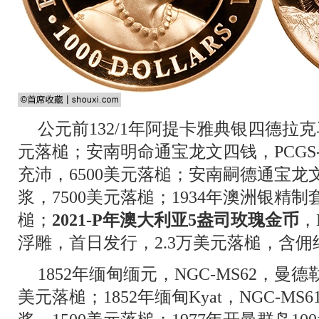
公元前132/1年阿提卡雅典银四德拉克马，
元落槌；安南明命通宝龙文四钱，PCGS
充沛，6500美元落槌；安南嗣德通宝龙文，
浆，7500美元落槌；1934年澳洲银精制
槌；
2021-P年澳大利亚5盎司玫瑰金币
，
浮雕，首日发行，2.3万美元落槌，含佣约
1852年缅甸缅元，NGC-MS62，曼
美元落槌；1852年缅甸Kyat，NGC-M