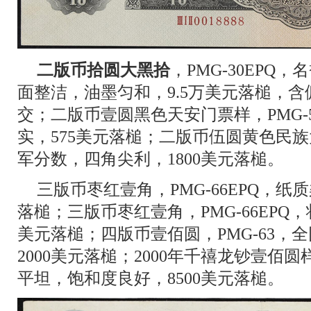
二版币拾圆大黑拾
，PMG-30EPQ
面整洁，油墨匀和，9.5万美元落槌，含佣
交；二版币壹圆黑色天安门票样，PMG-
实，575美元落槌；二版币伍圆黄色民族大
军分数，四角尖利，1800美元落槌。
三版币枣红壹角，PMG-66EPQ，纸
落槌；三版币枣红壹角，PMG-66EPQ
美元落槌；四版币壹佰圆，PMG-63，
2000美元落槌；2000年千禧龙钞壹佰圆样
平坦，饱和度良好，8500美元落槌。