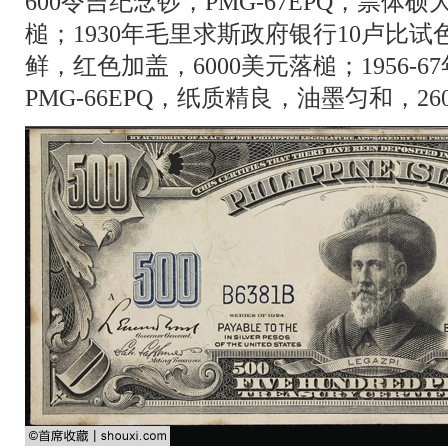
600令吉纪念钞，PMG-67EPQ，票体硕
槌；1930年毛里求斯政府银行10卢比试色
鲜，红色加盖，6000美元落槌；1956-
PMG-66EPQ，纸质精良，油墨匀和，2