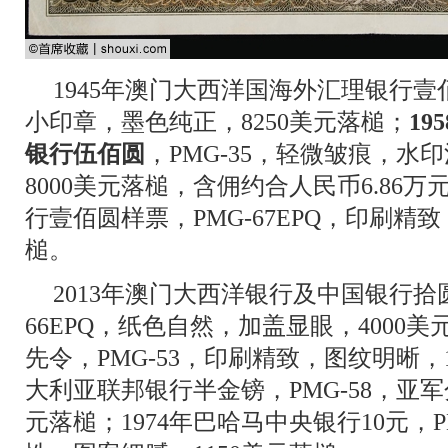
1945年澳门大西洋国海外汇理银行壹佰
小印章，墨色纯正，8250美元落槌；
1
银行伍佰圆
，PMG-35，轻微皱痕，水
8000美元落槌，含佣约合人民币6.86万
行壹佰圆样票，PMG-67EPQ，印刷精致
槌。
2013年澳门大西洋银行及中国银行拾圆
66EPQ，纸色自然，加盖显眼，4000美
先令，PMG-53，印刷精致，图纹明晰，1
大利亚联邦银行半金镑，PMG-58，亚军
元落槌；1974年巴哈马中央银行10元，P