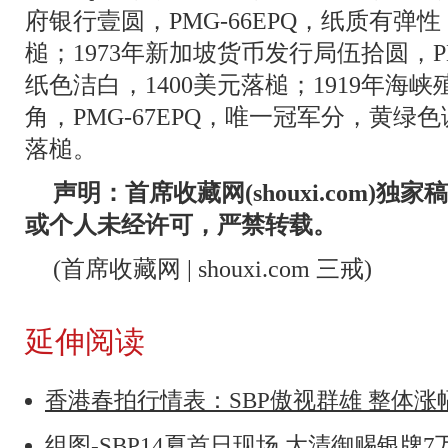
府银行壹圆，PMG-66EPQ，纸质有弹性
槌；1973年新加坡货币发行局伍拾圆，PM
纸色洁白，1400美元落槌；1919年海
角，PMG-67EPQ，唯一冠军分，黄绿色
落槌。
声明：首席收藏网(shouxi.com)
或个人未经许可，严禁转载。
(首席收藏网 | shouxi.com 三戒)
延伸阅读
香港春拍行情表：SBP傲视群雄 整体
组图-SBP14夏首日现场 大清御赐银牌