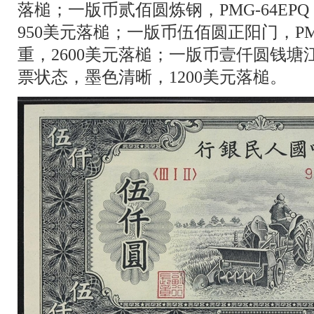
落槌；一版币贰佰圆炼钢，PMG-64E
950美元落槌；一版币伍佰圆正阳门，PM
重，2600美元落槌；一版币壹仟圆钱塘江大
票状态，墨色清晰，1200美元落槌。