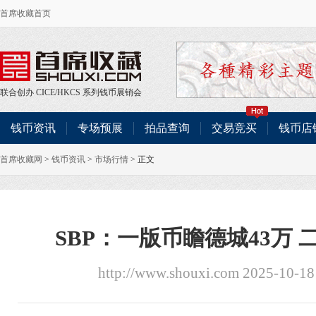
首席收藏首页
联合创办
CICE
/
HKCS
系列钱币展销会
钱币资讯
专场预展
拍品查询
交易竞买
钱币店
首席收藏网
>
钱币资讯
>
市场行情
> 正文
SBP：一版币瞻德城43万 
http://www.shouxi.com 2025-10-1