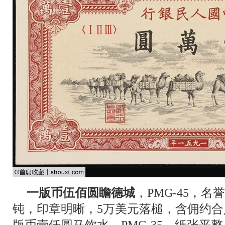
一版币伍佰圆瞻德城
，PMG-45，
钝，印章明晰，5万美元落槌，含佣约合人
版币壹仟圆马饮水，PMG-35，纸张平整