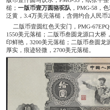
槌；
一版币壹万圆骆驼队
，PMG-58
泛黄，3.4万美元落槌，含佣约合人民币2
二版币壹圆红色天安门，PMG-67E
1550美元落槌；二版币叁圆龙源口大桥，
印鲜艳，3200美元落槌；二版币叁圆龙源
厚实，痕迹轻微，2700美元落槌。