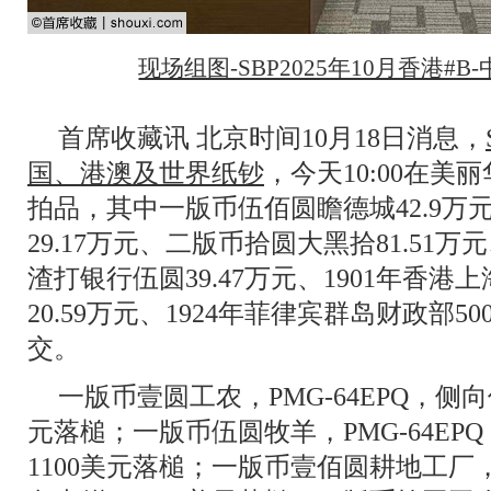
现场组图-SBP2025年10月香港#
首席收藏讯 北京时间10月18日消息，
国、港澳及世界纸钞
，今天10:00在美
拍品，其中一版币伍佰圆瞻德城42.9万
29.17万元、二版币拾圆大黑拾81.51万
渣打银行伍圆39.47万元、1901年香
20.59万元、1924年菲律宾群岛财政部50
交。
一版币壹圆工农，PMG-64EPQ，侧
元落槌；一版币伍圆牧羊，PMG-64E
1100美元落槌；一版币壹佰圆耕地工厂，