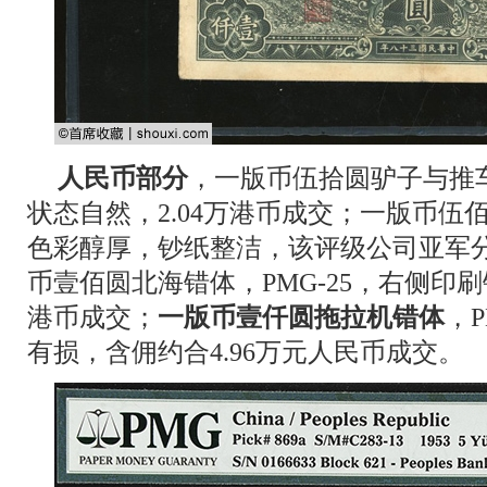
人民币部分
，一版币伍拾圆驴子与推车
状态自然，2.04万港币成交；一版币伍佰圆
色彩醇厚，钞纸整洁，该评级公司亚军分，
币壹佰圆北海错体，PMG-25，右侧印刷
港币成交；
一版币壹仟圆拖拉机错体
，
有损，含佣约合4.96万元人民币成交。