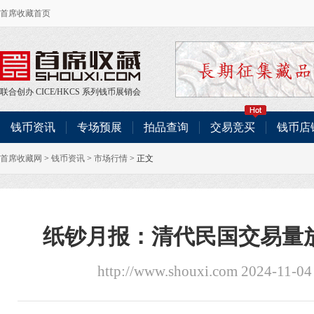
首席收藏首页
联合创办
CICE
/
HKCS
系列钱币展销会
钱币资讯
专场预展
拍品查询
交易竞买
钱币店
首席收藏网
>
钱币资讯
>
市场行情
> 正文
纸钞月报：清代民国交易量
http://www.shouxi.com 2024-11-04