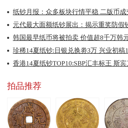
纸钞月报：众多板块行情平稳 二版币
元代最大面额纸钞展出：揭示重奖防假钞
韩国最早纸币将被拍卖 价值超8千万韩元
珍稀14夏纸钞:日银兑换劵3万 兴业初稿1
香港14夏纸钞TOP10:SBP汇丰标王 斯
拍品推荐