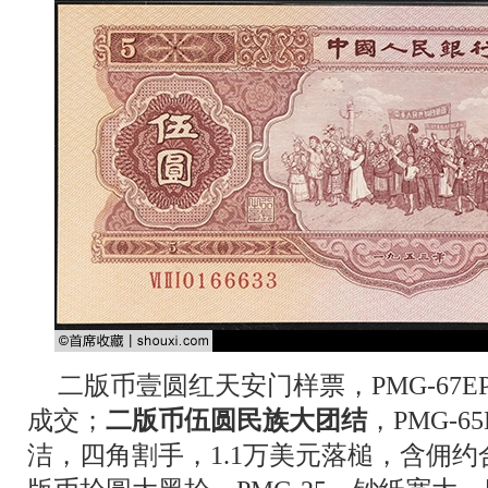
二版币壹圆红天安门样票，PMG-67E
成交；
二版币伍圆民族大团结
，PMG-
洁，四角割手，1.1万美元落槌，含佣约