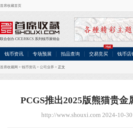
首席收藏首页
联合创办
CICE
/
HKCS
系列钱币展销会
钱币资讯
专场预展
拍品查询
交易竞买
钱币店
首席收藏网
>
钱币资讯
>
公司业界
> 正文
PCGS推出2025版熊猫贵
http://www.shouxi.com 2024-10-3