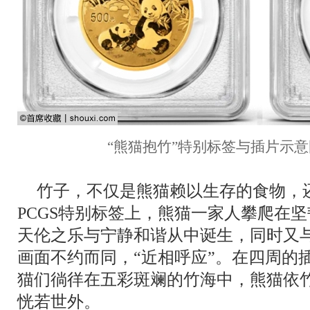
“熊猫抱竹”特别标签与插片示意
竹子，不仅是熊猫赖以生存的食物，
PCGS特别标签上，熊猫一家人攀爬在
天伦之乐与宁静和谐从中诞生，同时又与
画面不约而同，“近相呼应”。在四周的
猫们徜徉在五彩斑斓的竹海中，熊猫依
恍若世外。