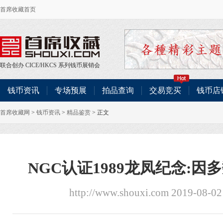
首席收藏首页
联合创办
CICE
/
HKCS
系列钱币展销会
钱币资讯
专场预展
拍品查询
交易竞买
钱币店
首席收藏网
>
钱币资讯
>
精品鉴赏
> 正文
NGC认证1989龙凤纪念:
http://www.shouxi.com 2019-08-0