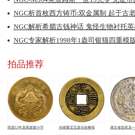
NGC析首枚西方铸币:双金属制 起于古
NGC解析希腊古钱神话 鬼怪生物衬托
NGC专家解析1998年1盎司银猫四重模版
拍品推荐
民国12年龙凤壹圆小字
光绪重宝宝源当拾雕母
湖北省造双龙