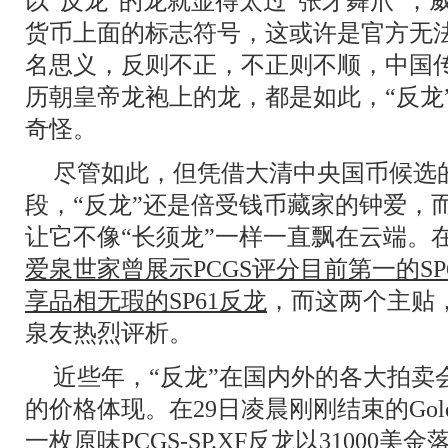
以“反龙”的龙就显得太过“张牙舞爪”
货币上面的标志符号，这或许是官方无法
名思义，反则不正，不正则不顺，中国
历朝皇帝龙袍上的龙，都是如此，“反龙
奇怪。
尽管如此，但凭借大清中央国币候选
段，“反龙”还是倍受钱币藏家的钟爱，
让它不像“长须龙”一样一直飘在云端。
爱泉世家曾展示PCGS评分目前第一的SP
享品相无瑕的SP61反龙
，而这两个主贴
泉友热烈评析。
近些年，“反龙”在国内外的各大拍卖
的价格体现。在29日凌晨刚刚结束的GoldB
一枚原味PCGS-SP.XF反龙以31000