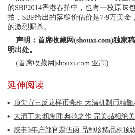
的SBP2014香港春拍中，也有一枚原味包浆
拍，SBP给出的落槌价估价是7-9万美
的激烈厮杀。
声明：首席收藏网(shouxi.com)
明出处。
(首席收藏网|shouxi.com 亚高)
延伸阅读
顶尖宣三反龙样币亮相 大清机制币精
大清丁未:机制币典范之作 完美品相绝
咸丰3年户部官票伍两 品种珍稀品相顶级