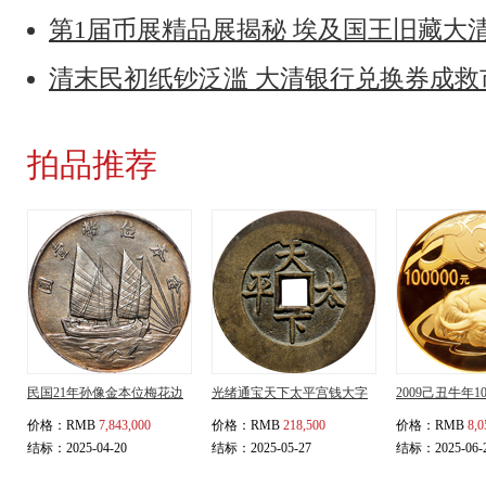
第1届币展精品展揭秘 埃及国王旧藏大
清末民初纸钞泛滥 大清银行兑换券成
拍品推荐
民国21年孙像金本位梅花边
光绪通宝天下太平宫钱大字
2009己丑牛年
价格：
RMB
7,843,000
价格：
RMB
218,500
价格：
RMB
8,0
结标：2025-04-20
结标：2025-05-27
结标：2025-06-