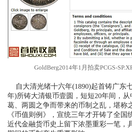
GoldBerg2014年1月拍卖PCGS-SP
自大清光绪十六年(1890)起首铸广东七
年)所铸大清银币壹圆，短短20年间，
葛、两圆之争而带来的币制之乱，堪称
《币值则例》，宣统三年才开铸了全国
近代金融货币史上留下浓墨重彩一笔，