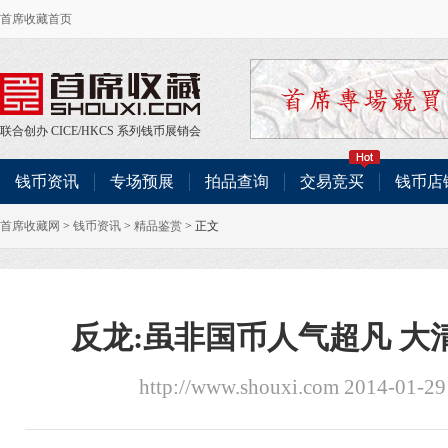
首席收藏首页
联合创办
CICE
/
HKCS
系列钱币展销会
钱币资讯
专场预展
拍品查询
交易竞买
钱币店
首席收藏网
>
钱币资讯
>
精品鉴赏
> 正文
反龙:虽非国币人气超凡 大
http://www.shouxi.com 2014-01-2