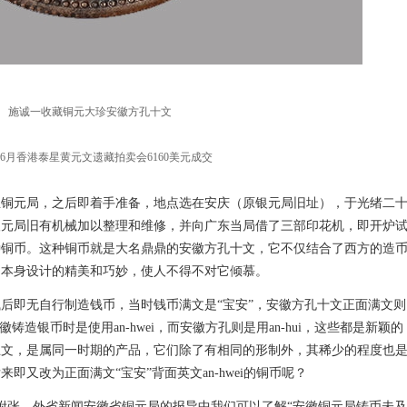
施诚一收藏铜元大珍安徽方孔十文
4年6月香港泰星黄元文遗藏拍卖会6160美元成交
立铜元局，之后即着手准备，地点选在安庆（原银元局旧址），于光绪二
银元局旧有机械加以整理和维修，并向广东当局借了三部印花机，即开炉
种铜币。这种铜币就是大名鼎鼎的安徽方孔十文，它不仅结合了西方的造
为本身设计的精美和巧妙，使人不得不对它倾慕。
后即无自行制造钱币，当时钱币满文是“宝安”，安徽方孔十文正面满文则
铸造银币时是使用an-hwei，而安徽方孔则是用an-hui，这些都是新颖的
五文，是属同一时期的产品，它们除了有相同的形制外，其稀少的程度也
又改为正面满文“宝安”背面英文an-hwei的铜币呢？
报》附张，外省新闻安徽省铜元局的报导中我们可以了解“安徽铜元局铸币未及