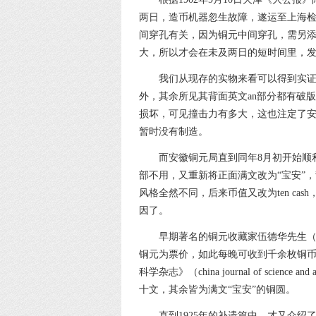
两日，造币机器忽生故障，遂运至上海检
间穿孔有关，因为铜元中间穿孔，需另
大，所以才会在未及两日的短时间里，
我们从现存的实物来看可以得到实
外，其余所见其背面英文an部分都有破
损坏，可见撞击力有多大，这也注定了
暂时没有制造。
而安徽铜元局直到同年8月初开始顺
部不用，又重新将正面满文改为“宝安”，背面英
风格全然不同，后来币值又改为ten ca
因了。
早期著名的铜元收藏家伍德华先生（w
铜元为票价，如此每晚可收到千余枚铜币
科学杂志》（china journal of sc
十文，其余皆为满文“宝安”的铜圆。
直到1925年的补遗篇中，才又介