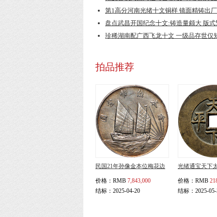
第1高分河南光绪十文铜样 镜面精铸出
盘点武昌开国纪念十文:铸造量颇大 版
珍稀湖南配广西飞龙十文 一级品存世仅
拍品推荐
民国21年孙像金本位梅花边
光绪通宝天下
价格：
RMB
7,843,000
价格：
RMB
21
结标：2025-04-20
结标：2025-05-