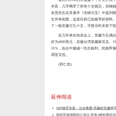
丰富，几乎网罗了所有十文铜元，却独
友晃先生在其著作《光绪元宝》中提到昭和
文并有拓图，这是目前已知最早的资料。
了一枚安徽方孔十文，可惜当时未留下
近几年来在拍卖会上，安徽方孔偶出现，
价为4000美元，后被台湾某藏家买去。1
10％，由台中施诚一先生标到。此枚即
谓至宝也。
(郑仁杰)
延伸阅读
SBP钱币专家：出自奥图-拜赫的安徽样币
裕皖官钱局因内讧垮台 所发3种钞票好