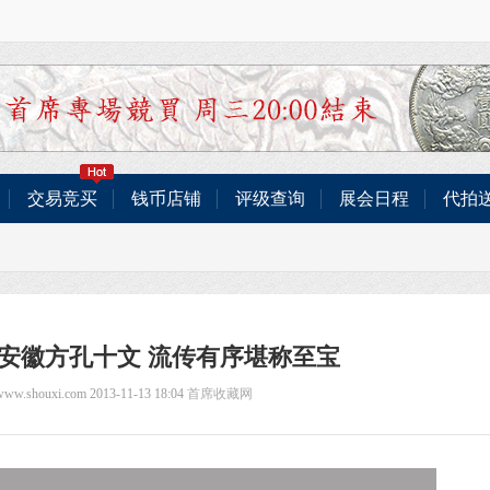
交易竞买
钱币店铺
评级查询
展会日程
代拍
安徽方孔十文 流传有序堪称至宝
/www.shouxi.com 2013-11-13 18:04
首席收藏网