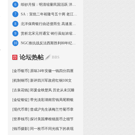
6
纸钞月报：明清缩量民国活跃 洋商钞蓄势待发
7
SA：宣统二年裕隆号五十两 老江南七钱二分
很
8
北洋保商银行由还债而生 高速发展因战火衰落
9
赏析北宋元符通宝 铸行虽短浓缩哲宗抱负审美
10
NGC推抗战反法西斯胜利80年纪念币标签标识
也
论坛热帖
BBS
[金币银币] 原味24年安徽一钱四分四厘
[机制铜币] 新评四川军政府红铜100文
[古泉花钱] 郢爰金映楚风 历史从未沉睡
[金锭银锭] 带光淡彩湖南官钱局尾鞘银
[现代币章] 曾成沪先生谈梅兰竹菊币章
[世界钱币] 探讨美国摩根镜面币之细节
[钱币摄影] 同一枚币不同光线下的表现