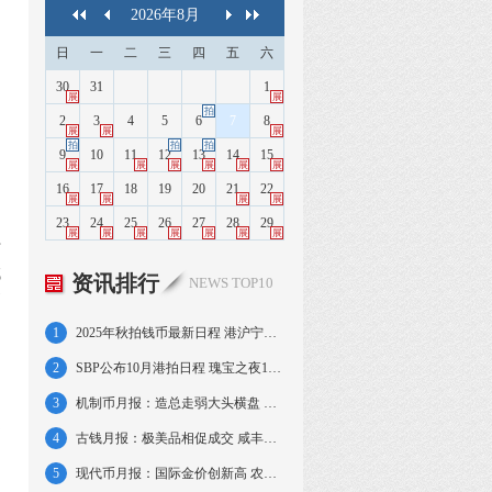
2026
年
8
月
日
一
二
三
四
五
六
30
31
1
展
展
拍
2
3
4
5
6
7
8
展
展
展
拍
拍
拍
9
10
11
12
13
14
15
展
展
展
展
展
展
16
17
18
19
20
21
22
展
展
展
展
23
24
25
26
27
28
29
展
展
展
展
展
展
展
十
试
资讯排行
NEWS TOP10
币
1
2025年秋拍钱币最新日程 港沪宁京大拍连台
2
SBP公布10月港拍日程 瑰宝之夜13日率先举行
3
机制币月报：造总走弱大头横盘 湖北江南略强
是
4
古钱月报：极美品相促成交 咸丰大钱火爆仍旧
5
现代币月报：国际金价创新高 农作物套装亮眼