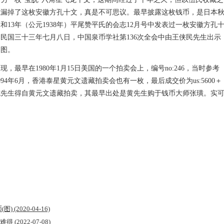
独漏掉了这枚安徽方孔十文，真是不可思议。最早披露这枚钱币，是日本
13年（公元1938年）平尾赞平氏的会志12月号中发表过一枚安徽方孔
民国三十三年七月八日，中国泉币学社第136次全会中由王侠民先生出示
拓图。
最早在1980年1月15日美国的一个拍卖会上，编号no:246，当时参考
994年6月，香港泰星黄元文遗藏拍卖会也有一枚，最后成交价为us:5600＋
施先生得自黄元文遗藏拍卖，其最早出处是黄先生购于钱币大师张璜。实
(图)
(2020-04-16)
品难得
(2022-07-08)