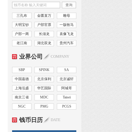
查询
三孔布
金匮直万
雕母
大明宝钞
户部官票
一版牧马
户部一两
长须龙
袁像飞龙
老江南
湖北双龙
贵州汽车
业界公司
COMPANY
SBP
SPINK
SA
中国嘉德
北京保利
北京诚轩
上海泓盛
华艺国际
阿城哥
南京三省
MDC
Taisei
NGC
PMG
PCGS
钱币日历
DATE