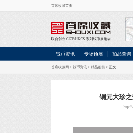
首席收藏首页
联合创办
CICE
/
HKCS
系列钱币展销会
钱币资讯
专场预展
拍品查询
首席收藏网
>
钱币资讯
>
精品鉴赏
> 正文
铜元大珍之
http:/