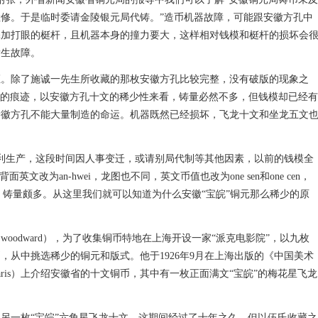
修。于是临时委请金陵银元局代铸。”造币机器故障，可能跟安徽方孔中
添加打眼的梃杆，且机器本身的撞力要大，这样相对钱模和梃杆的损坏会
发生故障。
证。除了施诚一先生所收藏的那枚安徽方孔比较完整，没有破版的现象之
版的痕迹，以安徽方孔十文的稀少性来看，铸量必然不多，但钱模却已经有
安徽方孔不能大量制造的命运。机器既然已经损坏，飞龙十文和坐龙五文
利生产，这段时间因人事变迁，或请别局代制等其他因素，以前的钱模全
文改为an-hwei，龙图也不同，英文币值也改为one sen和one cen，
sh，铸量颇多。从这里我们就可以知道为什么安徽“宝皖”铜元那么稀少的原
oodward），为了收集铜币特地在上海开设一家“派克电影院”，以九枚
，从中挑选稀少的铜元和版式。他于1926年9月在上海出版的《中国美术
ience and aris）上介绍安徽省的十文铜币，其中有一枚正面满文“宝皖”的梅花星飞龙
绍了另一枚“宝皖”六角星飞龙十文，这期间经过了十年之久，但以伍氏收藏之