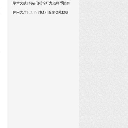
[学术文献] 揭秘伯明翰厂龙银样币拍卖
秋
[休闲大厅] CCTV财经引首席收藏数据
十
可