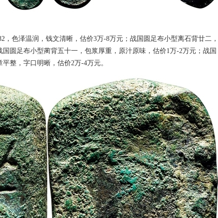
F82，色泽温润，钱文清晰，估价3万-8万元；战国圆足布小型离石背廿二
战国圆足布小型蔺背五十一，包浆厚重，原汁原味，估价1万-2万元；战国
章平整，字口明晰，估价2万-4万元。