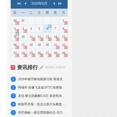
2026
年
8
月
日
一
二
三
四
五
六
30
31
1
展
展
拍
2
3
4
5
6
7
8
展
展
展
拍
9
10
11
12
13
14
15
展
展
展
展
展
展
16
17
18
19
20
21
22
展
展
展
展
23
24
25
26
27
28
29
展
展
展
展
展
展
展
资讯排行
NEWS TOP10
1
2026年钱币春拍最新日程 香港京沪大拍连台
2
阿城哥:袁像飞龙金287万 段祺瑞执政金328万
3
圣佳:黎元洪戴帽124万 袁世凯洪宪飞龙145万
4
机制币月报：造总止跌大头横盘 北洋延续回落
5
华艺揭秘：褚玉璞双旗纪念 马兰背孙中山梅花