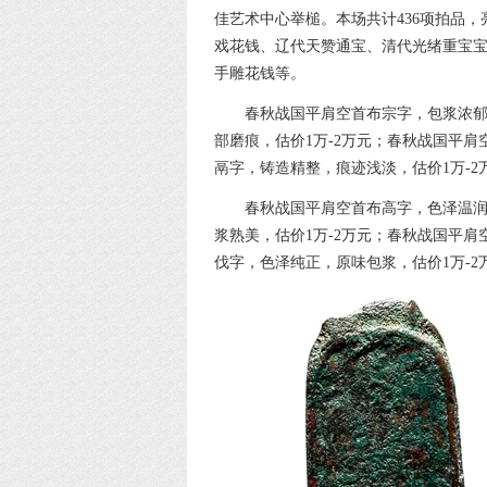
佳艺术中心举槌。本场共计436项拍品
戏花钱、辽代天赞通宝、清代光绪重宝
手雕花钱等。
春秋战国平肩空首布宗字，包浆浓郁
部磨痕，估价1万-2万元；春秋战国平肩
鬲字，铸造精整，痕迹浅淡，估价1万-2
春秋战国平肩空首布高字，色泽温润
浆熟美，估价1万-2万元；春秋战国平肩
伐字，色泽纯正，原味包浆，估价1万-2