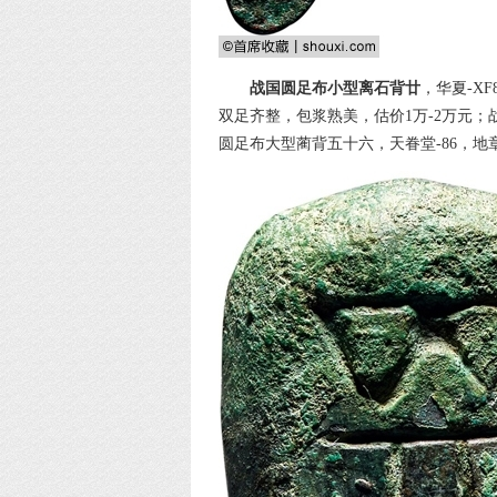
战国圆足布小型离石背廿
，华夏-X
双足齐整，包浆熟美，估价1万-2万元；
圆足布大型蔺背五十六，天眷堂-86，地