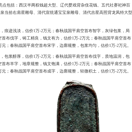
，亮点包括：西汉半两权钱超大型、辽代婴戏背杂伎花钱、五代社赛祀神百
宝泉当拾右肩星雕母、清代宣统通宝宝泉雕母、清代吉星高照背龙凤特大
，痕迹浅淡，估价1万-2万元；春秋战国平肩空首布智字，灰绿包浆，局
空首布伐字，铸工精良，钱文有力，估价1万-2万元；春秋战国平肩空首布
万元；春秋战国平肩空首布宋字，边廓规整，包浆均匀，估价1万-2万元。
，包浆醇厚，估价1万-2万元；春秋战国平肩空首布伐字，质地温润，包
空首布羊字，地章规整，钱文饱满，估价1万-2万元；春秋战国平肩空首布
万元；春秋战国平肩空首布成字，边廓规整，轻微积土，估价1万-2万元。