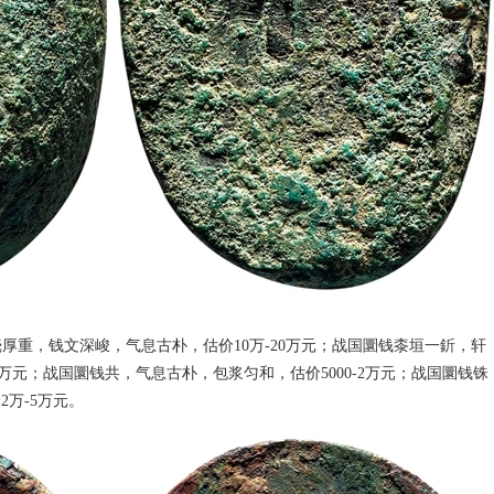
皮壳厚重，钱文深峻，气息古朴，估价10万-20万元；战国圜钱桼垣一釿，轩
4万元；战国圜钱共，气息古朴，包浆匀和，估价5000-2万元；战国圜钱铢
万-5万元。