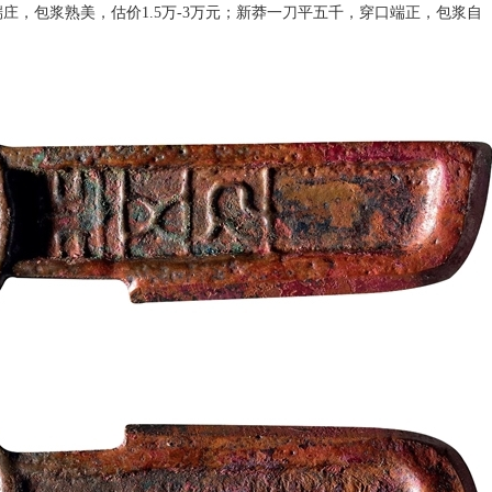
端庄，包浆熟美，估价1.5万-3万元；新莽一刀平五千，穿口端正，包浆自