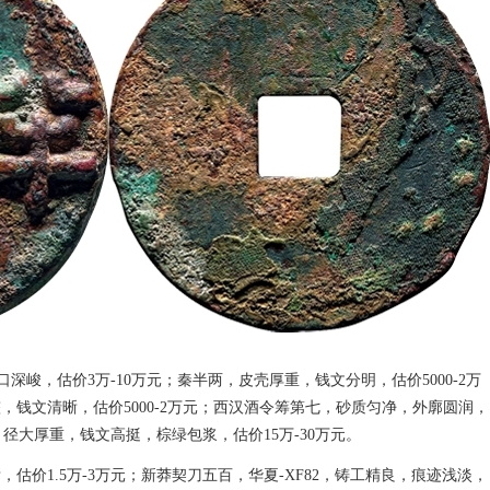
口深峻，估价3万-10万元；秦半两，皮壳厚重，钱文分明，估价5000-2万
钱文清晰，估价5000-2万元；西汉酒令筹第七，砂质匀净，外廓圆润，
，径大厚重，钱文高挺，棕绿包浆，估价15万-30万元。
估价1.5万-3万元；新莽契刀五百，华夏-XF82，铸工精良，痕迹浅淡，