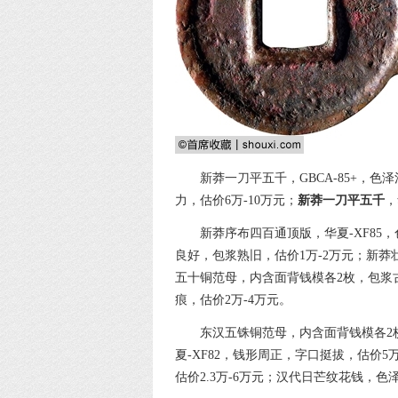
新莽一刀平五千，GBCA-85+，
力，估价6万-10万元；
新莽一刀平五千
，
新莽序布四百通顶版，华夏-XF85，
良好，包浆熟旧，估价1万-2万元；新莽
五十铜范母，内含面背钱模各2枚，包浆
痕，估价2万-4万元。
东汉五铢铜范母，内含面背钱模各2枚
夏-XF82，钱形周正，字口挺拔，估价5
估价2.3万-6万元；汉代日芒纹花钱，色