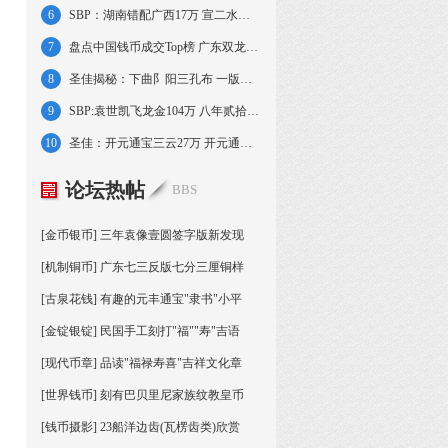
6
SBP：湖南错配广西17万 宣二水龙壹圆141万
7
盘点中国钱币成交Top榜 广东双龙寿字创纪录
，
8
圣佳揭秘：下曲阝阳三孔布 一版壹萬圆牧马图
9
SBP:袁世凯飞龙金104万 八年贰拾圆金116万
10
圣佳：开元通宝三云27万 开元通宝背周17万
论坛热帖
BBS
[金币银币] 三年袁像壹圆签字版新发现
[机制铜币] 广东七三反版七分三厘铜样
[古泉花钱] 有趣的元丰通宝"隶书"小平
[金锭银锭] 民国手工刻打"福""寿"吉语
[现代币章] 品读"福禄寿喜"吉祥文化章
[世界钱币] 刻有巴贝里尼家族纹教皇币
[钱币摄影] 23船洋边齿(瓦楞齿类)欣赏