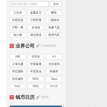
查询
型
三孔布
金匮直万
雕母
大明宝钞
户部官票
一版牧马
户部一两
长须龙
袁像飞龙
老江南
湖北双龙
贵州汽车
业界公司
COMPANY
SBP
SPINK
SA
上海泓盛
中国嘉德
北京保利
华艺国际
中贸圣佳
阿城哥
北京诚轩
MDC
Taisei
NGC
PMG
PCGS
钱币日历
DATE