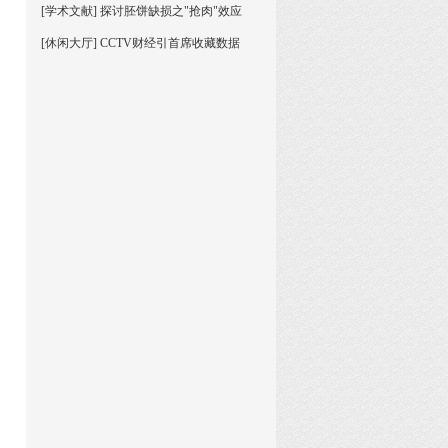
[学术文献] 探讨胚饼缺损之"抢肉"效应
[休闲大厅] CCTV财经引首席收藏数据