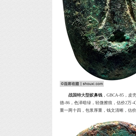
战国特大型蚁鼻钱
，GBCA-85，
德-86，色泽暗绿，轻微擦痕，估价2万-
重一两十四，包浆厚重，钱文清晰，估价2