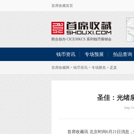
首席收藏首页
联合创办
CICE
/
HKCS
系列钱币展销会
钱币资讯
专场预展
拍品查询
首席收藏网
>
钱币资讯
>
专场聚焦
> 正文
圣佳：光绪
http:/
首席收藏讯 北京时间6月21日消息，