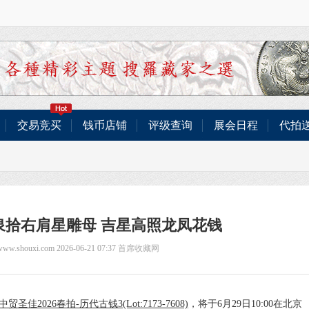
交易竞买
钱币店铺
评级查询
展会日程
代拍
泉拾右肩星雕母 吉星高照龙凤花钱
/www.shouxi.com 2026-06-21 07:37
首席收藏网
中贸圣佳2026春拍-历代古钱3(Lot:7173-7608)
，将于6月29日10:00在北京