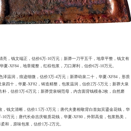
色泽清亮，钱文端正，估价6万-10万元；新莽一刀平五千，地章平整，钱文有
华夏-XF84，地章规整，红棕包浆，刀口犀利，估价6万-10万元。
色泽温润，痕迹细微，估价3万-4万元；新莽幼泉二十，华夏-XF84，形质
壮泉四十，华夏-XF82，铸造精整，包浆温润，估价2万-5万元；新莽大泉
古朴，估价3万-6万元；新莽货泉铜范母，内含面背钱模各2枚，自然磨
，钱文清晰，估价1.5万-3万元；唐代夫妻相敬背白首如宾鎏金花钱，华
万-10万元；唐代长命吉庆银质花钱，华夏-XF80，外郭高耸，包浆熟美，
泽柔和，原味包浆，估价1万-2万元。