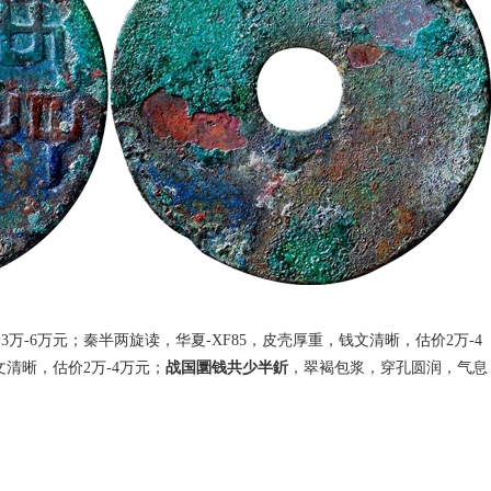
万-6万元；秦半两旋读，华夏-XF85，皮壳厚重，钱文清晰，估价2万-4
文清晰，估价2万-4万元；
战国圜钱共少半釿
，翠褐包浆，穿孔圆润，气息