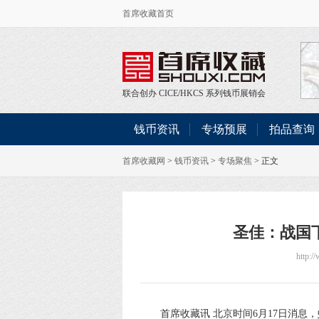
首席收藏首页
联合创办
CICE
/
HKCS
系列钱币展销会
钱币资讯
专场预展
拍品查询
首席收藏网
>
钱币资讯
>
专场聚焦
> 正文
圣佳：战国
http:/
首席收藏讯 北京时间6月17日消息，