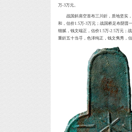
万-3万元。
战国斜肩空首布三川釿，质地坚实，
和，估价1.5万-3万元；战国桥足布阴晋
细腻，钱文端正，估价1.5万-2.5万元
重釿五十当寽，色泽纯正，钱文隽秀，估价8