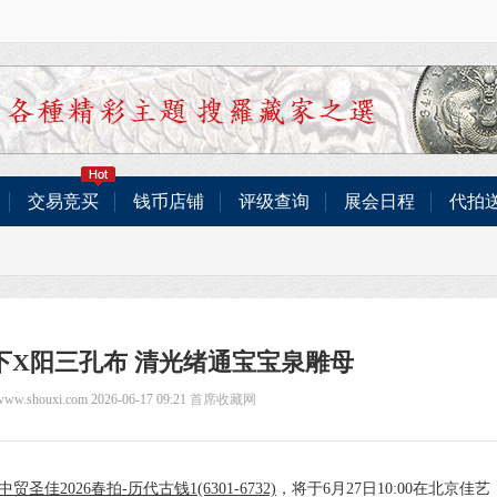
交易竞买
钱币店铺
评级查询
展会日程
代拍
下X阳三孔布 清光绪通宝宝泉雕母
/www.shouxi.com 2026-06-17 09:21
首席收藏网
中贸圣佳2026春拍-历代古钱1(6301-6732)
，将于6月27日10:00在北京佳艺