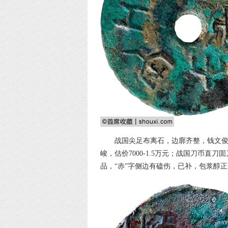
战国尖足布离石，边廓齐整，钱文俊
峻，估价7000-1.5万元；战国刀币直刀
品，“赤”字侧边有磕伤，已补，包浆醇正，