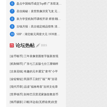
6
盘点中国钱币成交Top榜 广东双龙寿字创纪录
7
圣佳揭秘：袁世凯像洪宪飞龙 元代扬州五十两
8
泉力学堂机制币课程开讲 师资/顾问业界顶尖
9
古钱月报：高古稳定精品惜售 清母大钱再升温
10
SBP：湖北银元局壹大元 1939渣打银行壹佰圆
论坛热帖
BBS
[金币银币] 三年袁像壹圆签字版新发现
[机制铜币] 广东七三反版七分三厘铜样
[古泉花钱] 有趣的元丰通宝"隶书"小平
[金锭银锭] 民国手工刻打"福""寿"吉语
[现代币章] 品读"福禄寿喜"吉祥文化章
[世界钱币] 刻有巴贝里尼家族纹教皇币
[钱币摄影] 23船洋边齿(瓦楞齿类)欣赏