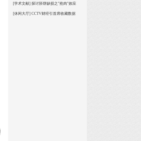
[学术文献] 探讨胚饼缺损之"抢肉"效应
[休闲大厅] CCTV财经引首席收藏数据