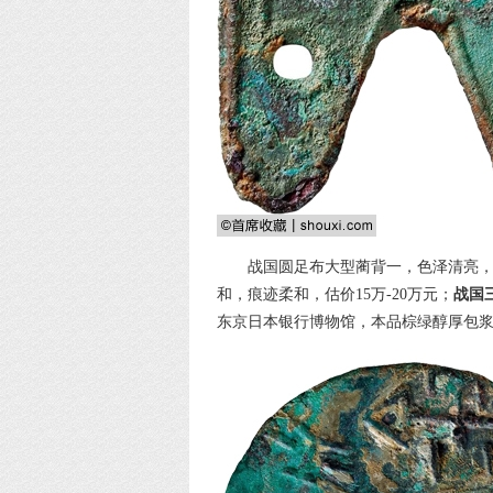
战国圆足布大型蔺背一，色泽清亮，
和，痕迹柔和，估价15万-20万元；
战国
东京日本银行博物馆，本品棕绿醇厚包浆，