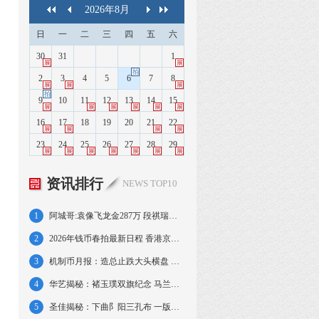
2026
年
8
月
日
一
二
三
四
五
六
30
31
1
展
展
拍
2
3
4
5
6
7
8
展
展
展
拍
9
10
11
12
13
14
15
展
展
展
展
展
展
16
17
18
19
20
21
22
展
展
展
展
23
24
25
26
27
28
29
展
展
展
展
展
展
展
资讯排行
NEWS TOP10
1
阿城哥:袁像飞龙金287万 段祺瑞执政金328万
2
2026年钱币春拍最新日程 香港京沪大拍连台
3
机制币月报：造总止跌大头横盘 北洋延续回落
4
华艺揭秘：褚玉璞双旗纪念 马兰背孙中山梅花
5
圣佳揭秘：下曲阝阳三孔布 一版壹萬圆牧马图