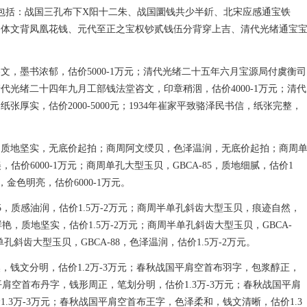
点包括：战国三孔布下X阳十二朱、战国圜钱共少半釿、北宋应感通宝铁
四体文背凤凰花钱、元代至正之宝权钞贰钱伍分背穿上吉、清代光绪通宝
文，墨书浓郁，估价5000-1万元；清代光绪二十五年六月宝源局付虞衡司
光绪二十四年九月工部钱法堂咨文，印章稍洇，估价4000-1万元；清代
厚实，估价2000-5000元；1934年崔家平致骆泽民书信，纸张完整，
，质地坚实，无底价起拍；商周阿文绶贝，色泽温润，无底价起拍；商周
，估价6000-1万元；商周单孔大型玉贝，GBCA-85，质地细腻，估价1
金色明亮，估价6000-1万元。
85，质感油润，估价1.5万-2万元；商周半单孔斜齿大型玉贝，痕迹自然，
鲜艳，质地坚实，估价1.5万-2万元；商周半单孔斜齿大型玉贝，GBCA-
孔斜齿大型玉贝，GBCA-88，色泽温润，估价1.5万-2万元。
，钱文分明，估价1.2万-3万元；春秋战国平肩空首布羽字，包浆醇正，
平肩空首布丹字，钱形周正，笔划分明，估价1.3万-3万元；春秋战国平肩
.3万-3万元；春秋战国平肩空首布王字，色泽柔和，钱文清晰，估价1.3