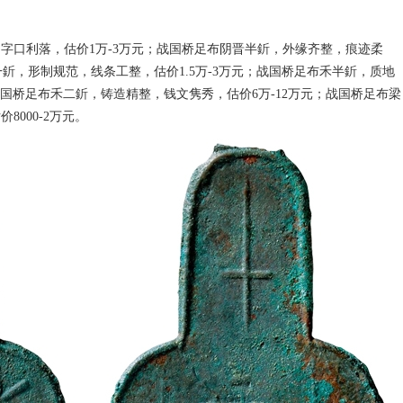
字口利落，估价1万-3万元；战国桥足布阴晋半釿，外缘齐整，痕迹柔
一釿，形制规范，线条工整，估价1.5万-3万元；战国桥足布禾半釿，质地
；战国桥足布禾二釿，铸造精整，钱文隽秀，估价6万-12万元；战国桥足布梁
000-2万元。