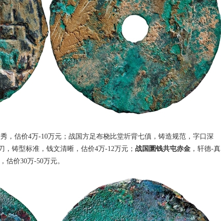
秀，估价4万-10万元；战国方足布桡比堂圻背七傎，铸造规范，字口深
圁刀，铸型标准，钱文清晰，估价4万-12万元；
战国圜钱共屯赤金
，轩德-真
估价30万-50万元。