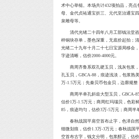
术中心举槌。本场共计432项拍品，亮
母、金代贞祐通宝折三、元代至治通宝
泉雕母等。
清代光绪二十四年八月工部钱法堂咨
样铜块存单，墨色深重，无底价起拍；清代
光绪二十九年十月二十七日宝源局移会，纸张
字迹清晰，估价2000-4000元。
商周齐鲁系双孔硬玉贝，浅灰包浆
孔玉贝，GBCA-88，痕迹浅淡，包浆熟美
万-1.5万元；先秦贝币包金贝，边廓规整，
商周半单孔斜齿大型玉贝，GBCA-
估价1万-1.5万元；商周红玛瑙贝，色彩
85，痕迹均匀，估价3万-5万元；商周半单
春秋战国平肩空首布止字，色泽自然
细微划痕，估价1.3万-3万元；春秋战国
空首布古字，钱文分明，包浆醇正，估价1