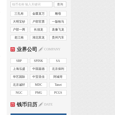
查询
宝
三孔布
金匮直万
雕母
大明宝钞
户部官票
一版牧马
户部一两
长须龙
袁像飞龙
老江南
湖北双龙
贵州汽车
业界公司
COMPANY
单
SBP
SPINK
SA
上海泓盛
中国嘉德
北京保利
华艺国际
中贸圣佳
阿城哥
北京诚轩
MDC
Taisei
NGC
PMG
PCGS
钱币日历
DATE