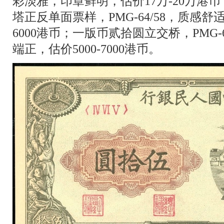
彩淡雅，印章鲜明，估价17万-20万港
塔正反单面票样，PMG-64/58，质感舒
6000港币；一版币贰拾圆立交桥，PMG-
端正，估价5000-7000港币。