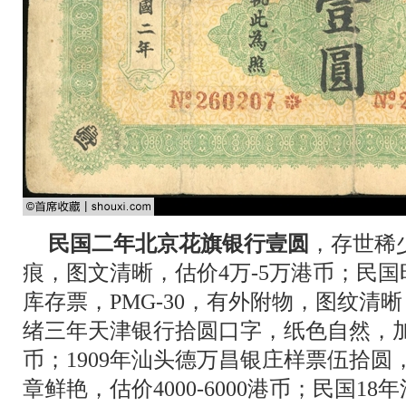
民国二年北京花旗银行壹圆
，存世稀
痕，图文清晰，估价4万-5万港币；民
库存票，PMG-30，有外附物，图纹清晰，估
绪三年天津银行拾圆口字，纸色自然，加
币；1909年汕头德万昌银庄样票伍拾圆，
章鲜艳，估价4000-6000港币；民国1