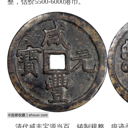
整，估价5500-6000港币。
清代咸丰宝源当百，铸制规整，痕迹柔和，