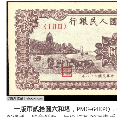
一版币贰拾圆六和塔
，PMG-64E