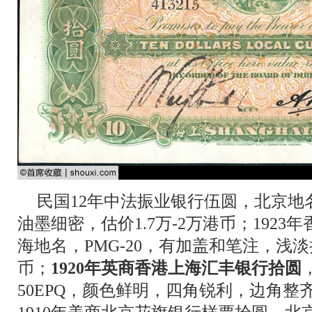
民国12年中法振业银行伍圆，北京地名
油墨细密，估价1.7万-2万港币；192
海地名，PMG-20，有加盖和笔注，浅淡折痕
币；
1920年英商香港上海汇丰银行拾圆
50EPQ，颜色鲜明，四角锐利，边角整齐