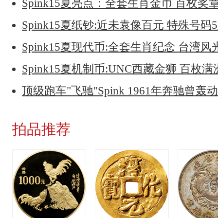
Spink15夏亮点：全套生肖金币 百枚奖
Spink15夏纸钞:近未袁像百元 特殊号码
Spink15夏现代币:全套生肖纪念 台湾风
Spink15夏机制币:UNC西藏金狮 百枚
顶级跑车"飞驰"Spink 1961年奔驰曾轰
拍品推荐