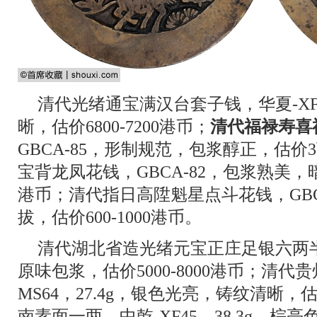
清代光绪通宝满汉台套子钱，华夏-X
晰，估价6800-7200港币；
清代福禄寿喜
GBCA-85，形制规范，包浆醇正，估价
宝背龙凤花钱，GBCA-82，包浆熟美，暗棕
港币；清代指日高陞魁星点斗花钱，GBC
拔，估价600-1000港币。
清代湖北省造光绪元宝正庄足银六两半，
原味包浆，估价5000-8000港币；清代
MS64，27.4g，银色光亮，铸纹清晰，估价
南素面一两，中乾-XF45，38.3g，棕亮