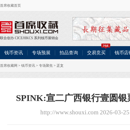
首席收藏首页
联合创办
CICE
/
HKCS
系列钱币展销会
钱币资讯
专场预展
拍品查询
交易竞买
钱币店
首席收藏网
>
钱币资讯
>
专场聚焦
> 正文
SPINK:宣二广西银行壹圆
http://www.shouxi.com 2026-03-2