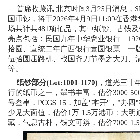
首席收藏讯 北京时间3月25日消息，
S
国币钞
，将于2026年4月9日11:00在
场共计共481项拍品，其中纸钞、古钱及银锭部分
亮点包括：民国九年中华懋业银行、19
拾圆、宣统二年广西银行壹圆银票、一
伍拾圆压路机、战国齐刀节墨之大刀、
等。
纸钞部分(Lot:1001-1170)
，道光三十
行的纸币之一，墨书丰富，估价3000-5
号叁串，PCGS-15，加盖"本开"，"办
少见大面值，估价1万-1.5万港币；大
藏，气息古朴，钱文可辨，估价7000-1.