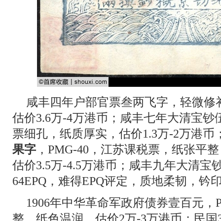
咸丰四年户部官票叁两飞字，轻微修
估价3.6万-4万港币；咸丰七年大清宝钞
票细孔，纸质厚实，估价1.3万-2万港币
果字
，PMG-40，江苏课税票，纸张平
估价3.5万-4.5万港币；咸丰九年大清宝
64EPQ，难得EPQ评定，质地柔韧，钤
1906年中华革命军政府债券壹百元，P
整，纸色温润，估价2万-3万港币；民国