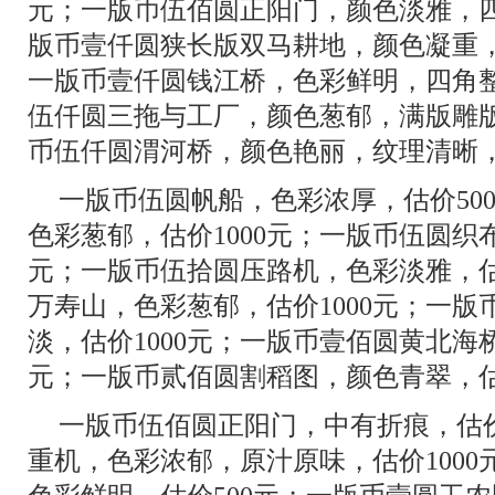
元；一版币伍佰圆正阳门，颜色淡雅，四
版币壹仟圆狭长版双马耕地，颜色凝重，
一版币壹仟圆钱江桥，色彩鲜明，四角整
伍仟圆三拖与工厂，颜色葱郁，满版雕版
币伍仟圆渭河桥，颜色艳丽，纹理清晰，估
一版币伍圆帆船，色彩浓厚，估价50
色彩葱郁，估价1000元；一版币伍圆织
元；一版币伍拾圆压路机，色彩淡雅，估
万寿山，色彩葱郁，估价1000元；一
淡，估价1000元；一版币壹佰圆黄北海
元；一版币贰佰圆割稻图，颜色青翠，估价
一版币伍佰圆正阳门，中有折痕，估价
重机，色彩浓郁，原汁原味，估价100