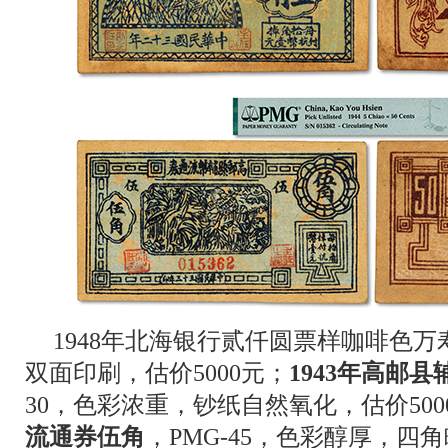
1948年北海银行贰仟圆票样咖啡色万寿
双面印刷，估价5000元；
1943年高邮
30，色彩浓重，钞纸自然氧化，估价500
流通券伍角
，PMG-45，色彩醇厚，四角略