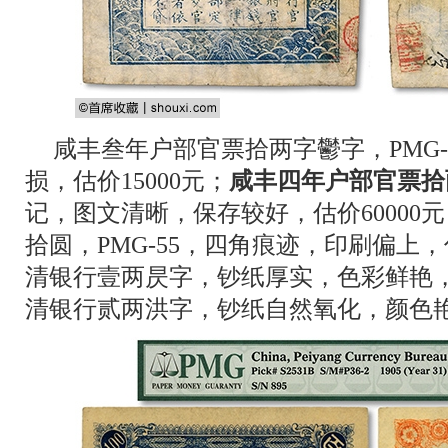
咸丰叁年户部官票拾两字鬱字，PMG-
损，估价15000元；
咸丰四年户部官票拾
记，图文清晰，保存较好，估价60000
拾圆，PMG-55，四角痕迹，印刷偏上，
清银行壹两昃字，钞纸厚实，色彩鲜艳，
清银行贰两洪字，钞纸自然氧化，颜色艳