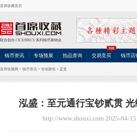
首席收藏首页
联合创办
CICE
/
HKCS
系列钱币展销会
钱币资讯
专场预展
拍品查询
交易竞买
钱币店
首席收藏网
>
钱币资讯
>
专场聚焦
> 正文
泓盛：至元通行宝钞贰贯 
http://www.shouxi.com 2025-04-1