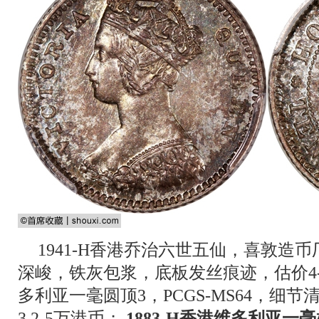
1941-H香港乔治六世五仙，喜敦造币厂
深峻，铁灰包浆，底板发丝痕迹，估价4-6
多利亚一毫圆顶3，PCGS-MS64，细
3.2-5万港币；
1883-H香港维多利亚一