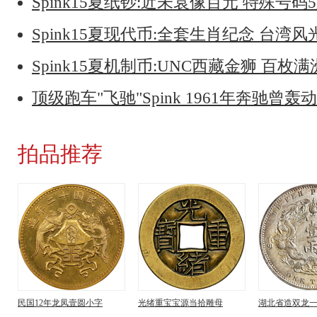
Spink15夏纸钞:近未袁像百元 特殊号码
Spink15夏现代币:全套生肖纪念 台湾风
Spink15夏机制币:UNC西藏金狮 百枚
顶级跑车"飞驰"Spink 1961年奔驰曾轰
拍品推荐
民国12年龙凤壹圆小字
光绪重宝宝源当拾雕母
湖北省造双龙