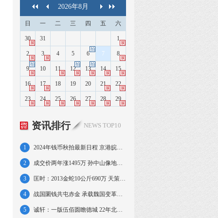
2026
年
8
月
日
一
二
三
四
五
六
30
31
1
展
展
拍
2
3
4
5
6
7
8
展
展
展
拍
拍
拍
9
10
11
12
13
14
15
展
展
展
展
展
展
16
17
18
19
20
21
22
展
展
展
展
23
24
25
26
27
28
29
展
展
展
展
展
展
展
资讯排行
NEWS TOP10
1
2024年钱币秋拍最新日程 京港皖苏沪粤连台
2
成交价两年涨1495万 孙中山像地球壹圆赏析
3
匡时：2013金蛇10公斤690万 天策府宝42万
4
战国圜钱共屯赤金 承载魏国变革钱文信息罕见
5
诚轩：一版伍佰圆瞻德城 22年北洋机器局壹圆