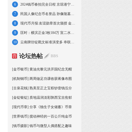
6
2024钱币春拍完全日程 京琼港宁皖好戏连台
7
民国人像纪念币名誉品 孙像陵墓壹圆银币赏析
8
现代币月报:友谊勋章首次颁授 金价跌幅明显
9
匡时：横滨正金3枚184万 宣二水龙伍角82万
10
云南牌坊锭戳文标准演变多 串联周边多国贸易
论坛热帖
BBS
[金币银币] 黄油光黎元洪开国纪念无帽
[机制铜币] 两周做足功课收获蒋像布图
[古泉花钱] 熟美至正之宝权钞壹钱伍分
[金锭银锭] 质地温润淡彩陕西宝吉焦郁
[现代币章] 分享《独生子女储蓄》币章
[世界钱币] 搅动神经的一百公斤纯金币
[钱币摄影] 钱币与微型人偶搭配之趣味