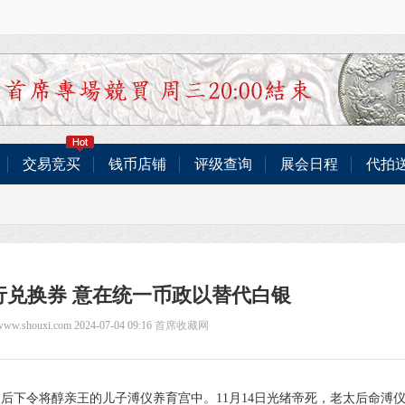
交易竞买
钱币店铺
评级查询
展会日程
代拍
行兑换券 意在统一币政以替代白银
/www.shouxi.com 2024-07-04 09:16
首席收藏网
后下令将醇亲王的儿子溥仪养育宫中。11月14日光绪帝死，老太后命溥