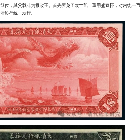
统继位，其父载沣为摄政王。首先罢免了袁世凯，重用盛宣怀，对内统一
大清银行统一发行。