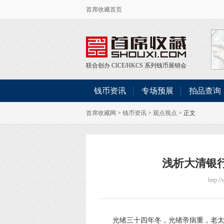
首席收藏首页
联合创办
CICE
/
HKCS
系列钱币展销会
钱币资讯
专场预展
拍品查询
首席收藏网
>
钱币资讯
>
观点视点
> 正文
浅析大清银
http:/
光绪三十四年冬，光绪帝病重，老太