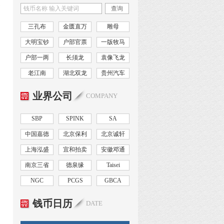
币
查询
三孔布
金匮直万
雕母
大明宝钞
户部官票
一版牧马
户部一两
长须龙
袁像飞龙
老江南
湖北双龙
贵州汽车
业界公司
COMPANY
SBP
SPINK
SA
中国嘉德
北京保利
北京诚轩
上海泓盛
宜和拍卖
安徽邓通
南京三省
德泉缘
Taisei
NGC
PCGS
GBCA
钱币日历
DATE