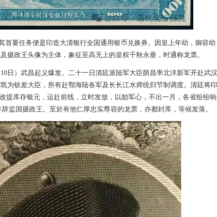
，其首要任务便是印造大清银行全国通用银币兑换券。因皇上年幼，御容幼
以及摄政王头像为主体，象征至高无上的皇权千秋永垂，时通称龙票。
0月10日）武昌起义爆发。二十一日清廷派陆军大臣荫昌率北洋新军开赴武
世凯为钦差大臣，所有赴鄂海陆各军及长长江水师统归节制调度。清廷将
。改提库存银元，运赴前线，立时发放，以励军心，不出一月，各省纷纷响
日)载丰辞监国摄政王。至於有他仁厚忠实尊容的龙票，亦都封库，等候发落。