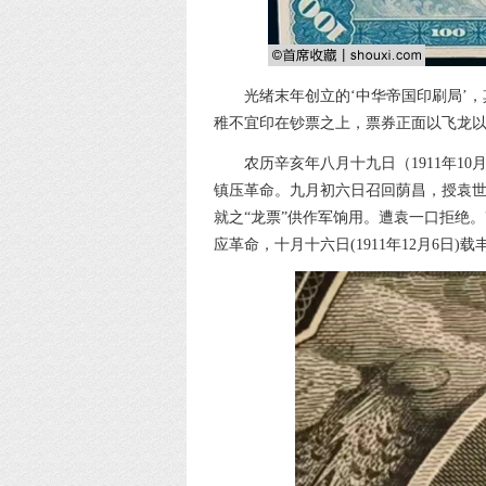
光绪末年创立的‘中华帝国印刷局’
稚不宜印在钞票之上，票券正面以飞龙
农历辛亥年八月十九日（1911年1
镇压革命。九月初六日召回荫昌，授袁
就之“龙票”供作军饷用。遭袁一口拒绝
应革命，十月十六日(1911年12月6