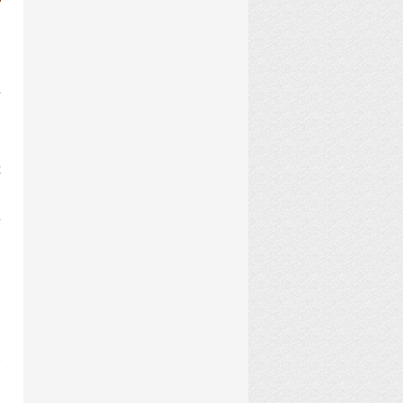
十
更
还
的
其
金