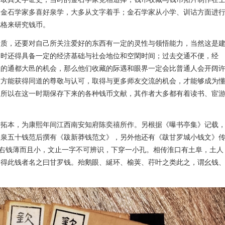
、金石学家多喜好泉学，大多从文字着手；金石学家从小学、训诂方面进
风格来研究钱币。
素质，还要对自己所关注爱好的东西有一定的灵性与领悟能力，当然这是
同时还得具备一定的经济基础与社会地位和空閑时间；过去交通不便，经
久的通都大邑的机会，那么他们收藏的际遇和眼界一定会比普通人会开阔
，方能获得同道的尊敬与认可，取得与更多师友交流的机会，才能够成为
。所以在这一时期保存下来的各种钱币文献，其作者大多都有着读书、宦
》拓本，为康熙年间江西南安知府陈奕禧所作。另根据《曝书亭集》记载
大泉五十钱范后撰有《跋新莽钱范文》，另外他还有《跋甘罗城小钱文》
 右钱薄而且小，文止一字不可辨识，下穿一小孔。相传淮口有土阜，土人
掘得此钱者名之曰甘罗钱。殆鹅眼、綖环、榆荚、荇叶之类此之，谓幺钱