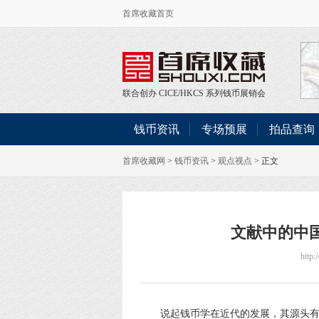
首席收藏首页
联合创办
CICE
/
HKCS
系列钱币展销会
钱币资讯
专场预展
拍品查询
首席收藏网
>
钱币资讯
>
观点视点
> 正文
文献中的中
http
说起钱币学在近代的发展，其源头