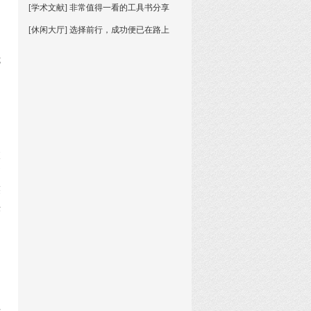
[学术文献] 非常值得一看的工具书分享
[休闲大厅] 选择前行，成功便已在路上
优
铜
被
币
裘
法
、
士