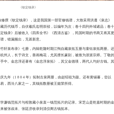
《钦定钱录》
正奉敕修撰《钦定钱录》，这是我国第一部官修钱谱，大致采用洪遵《泉志》
所藏历代钱币，自伏羲氏迄明崇祯，以编年为次；卷十四列外域诸品；卷
钦定钱录》后被收入《四库全书》《西清古鉴》，民国时期的书商又将其
旧谱，错漏频出，无甚新意。
寒竹轩泉布录》七册，内辑乾隆时期江恂自藏泉拓五册与童钰泉拓两册。
江杭州人，长于诗文，善画梅花，尤其擅长篆刻，被推为浙派宗师。丁敬
未手中。金忠淳还著有《金忠淳泉拓》，其父金德瑛，两代人均好古钱。
九年（1 8 0 4 年）拓制古泉两册，由赵绍祖为跋。还有黄锡蕃，尝以
黄易，西泠八家之一，其钱拓数册被王懿荣所得。
施学濂钱范拓片与程敦藏小泉直一钱范拓片的记录。宋芝山是乾嘉时期的
后来被张叔未、张廷济收录到清仪阁古钱拓本。