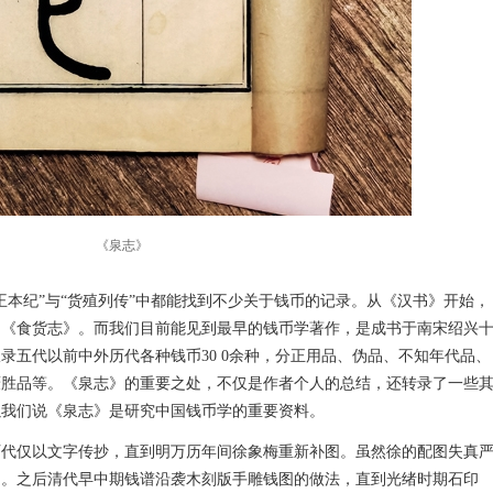
《泉志》
王本纪”与“货殖列传”中都能找到不少关于钱币的记录。从《汉书》开始，
的《食货志》。而我们目前能见到最早的钱币学著作，是成书于南宋绍兴
收录五代以前中外历代各种钱币30 0余种，分正用品、伪品、不知年代品、
厌胜品等。《泉志》的重要之处，不仅是作者个人的总结，还转录了一些
以我们说《泉志》是研究中国钱币学的重要资料。
历代仅以文字传抄，直到明万历年间徐象梅重新补图。虽然徐的配图失真
了。之后清代早中期钱谱沿袭木刻版手雕钱图的做法，直到光绪时期石印