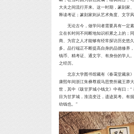
大夫之间流行开来。这一时期，篆刻家
释读考证；篆刻家则从艺术角度、文字
无论古今，做学问者需要具有一定
立在长时间不间断地知识积累之上的；
商、为官之人才能够有经常探访历史悠
多。品行端正不断提高自身的品德修养
钱币、精考证、通文字、有身份的学人
之经历。
北京大学图书馆藏有《春霭堂藏泉
康熙年间浙江朱彝尊观马思赞所藏王莽
世，其中《跋甘罗城小钱文》中有曰：“
目为甘罗城，淮流变迁，遗迹莫考。有
幼钱也。”