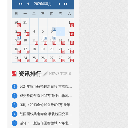
2026
年
8
月
日
一
二
三
四
五
六
30
31
1
展
展
拍
2
3
4
5
6
7
8
展
展
展
拍
拍
拍
9
10
11
12
13
14
15
展
展
展
展
展
展
16
17
18
19
20
21
22
展
展
展
展
23
24
25
26
27
28
29
展
展
展
展
展
展
展
资讯排行
NEWS TOP10
1
2024年钱币秋拍最新日程 京港皖苏沪粤连台
2
成交价两年涨1495万 孙中山像地球壹圆赏析
3
匡时：2013金蛇10公斤690万 天策府宝42万
4
战国圜钱共屯赤金 承载魏国变革钱文信息罕见
5
诚轩：一版伍佰圆瞻德城 22年北洋机器局壹圆