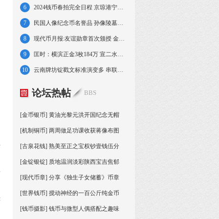
6
2024钱币春拍完全日程 京琼港宁皖好戏连台
7
民国人像纪念币名誉品 孙像陵墓壹圆银币赏析
8
现代币月报:友谊勋章首次颁授 金价跌幅明显
9
匡时：横滨正金3枚184万 宣二水龙伍角82万
10
云南牌坊锭戳文标准演变多 串联周边多国贸易
论坛热帖
BBS
[金币银币] 黄油光黎元洪开国纪念无帽
[机制铜币] 两周做足功课收获蒋像布图
十
[古泉花钱] 熟美至正之宝权钞壹钱伍分
[金锭银锭] 质地温润淡彩陕西宝吉焦郁
其
[现代币章] 分享《独生子女储蓄》币章
[世界钱币] 搅动神经的一百公斤纯金币
严
[钱币摄影] 钱币与微型人偶搭配之趣味