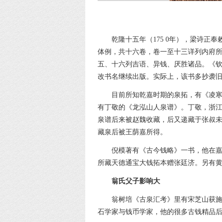
乾隆十五年（175 0年），梁诗
体例，共十六卷，卷一至十三详列内府
五、十六列吉语、异钱、厌胜诸品。《
改书名继续出版。实际上，该书多抄袭
目前所知乾嘉时期的泉拓，有《凌
有丁敬的《龙泓山人泉谱》。丁敬，浙
泉谱后来被赵魏收藏，后又递藏于张叔
藏泉后被王荫嘉所得。
倪模著有《古今钱略》一书，他在嘉庆
所藏天德通宝大钱拓本赠张廷济。另有
翁氏父子影响大
翁树培《古泉汇考》里有宋芝山获
石学家与钱币学家，他的很多古钱精品