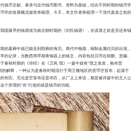
历代钱币文献、著录与近代钱币图书、资料为基础，结合不同时期的钱币
钱币学的发展概况做简单梳理。今天，本文作者将梳理一下清代嘉道之前
。
，我国最早的钱谱或为南北朝时期的《刘氏钱谱》，在该谱之前是否还有
末期的墓葬中就已能见到陪葬的海贝。商代中晚期，铜制金属仿贝的出现
最早的记录，当数西周早期青铜器上的铭文，内容包括贝币在朝觐、赏赐
于春秋时期的《诗经》在《卫风·氓》一篇中就有“氓之蚩蚩，抱布贸
同的解释，一种认为是春秋时期流行于周王幾地区的货币空首布，起源于
来的布匹。无论是空首布还是布匹，从广义上来说，都是被诗篇中的主人
这个所谓的“布”行使的就是钱币的功能。