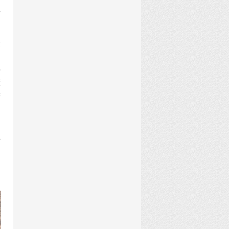
行
建
许
懂
游
，
传
、