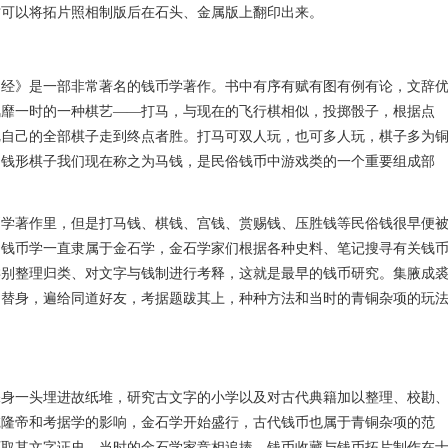
才可以将拓片照相制版后在石头、金属版上翻印出来。
图经》是一部非常著名的钱币学著作。书中有序有赋有图有例有论，文辞
风靡一时的一种棋艺——打马，与现在的飞行棋相似，投掷骰子，根据点
把自己的全部棋子走到终点者胜。打马可双人玩，也可多人玩，棋子多为
的钱形棋子我们现在称之为马钱，是民俗钱币中游戏类的一个重要组成部
币学著作里，但是打马钱、棋钱、宫钱、赏赐钱、压胜钱等民俗钱很早便
，钱币学一直隶属于金石学，金石学家们根据各种史料、笔记搜寻有关钱
类别整理归类、对文字与钱制进行考释，这就是最早的钱币研究。集腋成
的替身，遍给同道好友，考据题跋其上，种种方法和当时的青铜杂项的玩
保身一头埋进故纸堆，研究古文字的小学以及对古代典籍加以整理、校勘
乾隆帝和考据学的影响，金石学开始盛行，古代钱币也属于青铜杂项的范
可取其文字证史，当时的金石学家竞相追捧，钱币收藏与钱币拓片制作在