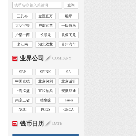
学
查询
的
三孔布
金匮直万
雕母
大明宝钞
户部官票
一版牧马
钱
户部一两
长须龙
袁像飞龙
老江南
湖北双龙
贵州汽车
，
业界公司
、
COMPANY
SBP
SPINK
SA
公
中国嘉德
北京保利
北京诚轩
上海泓盛
宜和拍卖
安徽邓通
南京三省
德泉缘
Taisei
NGC
PCGS
GBCA
钱币日历
DATE