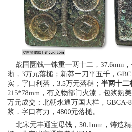
战国圜钱一铢重一两十二，37.6mm
晰，3万元落槌；新莽一刀平五千，GBCA-
实，字口利落，3.5万元落槌；
半两十二
215*78mm，有文物部门火漆，包浆熟美，
万元成交；北朝永通万国大样，GBCA-85
浆，字口有力，4800元落槌。
北宋元丰通宝母钱，30.1mm，铸造精