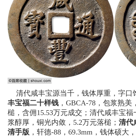
清代咸丰宝源当千，钱体厚重，字口
丰宝福二十样钱
，GBCA-78，包浆熟美
槌，含佣15.53万元成交；清代咸丰宝福一
浆醇厚，铜光内敛，5.2万元落槌；
清代
清手版
，轩德-88，69.3mm，钱体硕