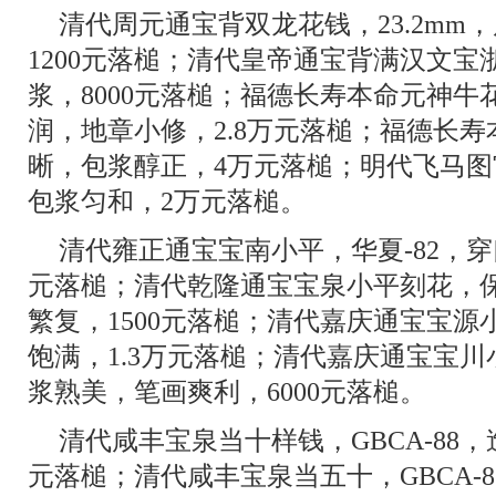
清代周元通宝背双龙花钱，23.2mm
1200元落槌；清代皇帝通宝背满汉文
浆，8000元落槌；福德长寿本命元神牛花
润，地章小修，2.8万元落槌；福德长
晰，包浆醇正，4万元落槌；明代飞马
包浆匀和，2万元落槌。
清代雍正通宝宝南小平，华夏-82，穿
元落槌；清代乾隆通宝宝泉小平刻花，保
繁复，1500元落槌；清代嘉庆通宝宝
饱满，1.3万元落槌；清代嘉庆通宝宝川小
浆熟美，笔画爽利，6000元落槌。
清代咸丰宝泉当十样钱，GBCA-88
元落槌；清代咸丰宝泉当五十，GBCA-