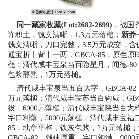
同一藏家收藏(Lot:2682-2699)
，战国齐
许积土，钱文清晰，1.3万元落槌；
新莽
钱文清晰，刀口完整，3.5万元成交，含佣
通宝折十背十一两，GBCA-85，原色原
槌；清代咸丰宝泉当百隐星月，闻德-8
包浆醇熟，1万元落槌。
清代咸丰宝泉当五百大字，GBCA-8
万元落槌；清代咸丰宝苏当百钩咸，GBC
拔，6000元落槌；清代咸丰宝陕当百大样
字口利落，5000元落槌；清代咸丰宝福二
85，地章平整，铁灰包浆，2万元落槌
GBCA-82，钱体厚重，字口饱满，900