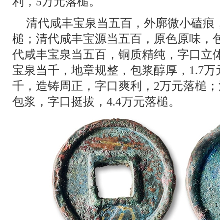
利，5万元落槌。
清代咸丰宝泉当五百，外廓微小磕痕，
槌；清代咸丰宝源当五百，原色原味，
代咸丰宝泉当五百，铜质精纯，字口立
宝泉当千，地章规整，包浆醇厚，1.7
千，造铸周正，字口爽利，2万元落槌
包浆，字口挺拔，4.4万元落槌。