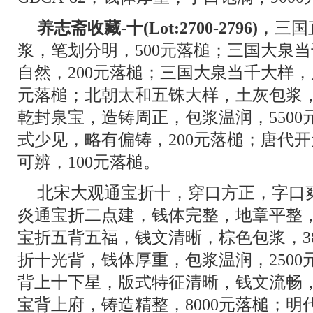
养志斋收藏-十(Lot:2700-2796)
，三国
浆，笔划分明，500元落槌；三国大泉
自然，200元落槌；三国大泉当千大样，
元落槌；北朝太和五铢大样，土灰包浆，
乾封泉宝，造铸周正，包浆温润，550
式少见，略有偏铸，200元落槌；唐代
可辨，100元落槌。
北宋大观通宝折十，穿口方正，字口爽
炎通宝折二点建，钱体完整，地章平整，
宝折五背五福，钱文清晰，棕色包浆，3
折十光背，钱体厚重，包浆温润，250
背上十下星，版式特征清晰，钱文流畅，
宝背上府，铸造精整，8000元落槌；