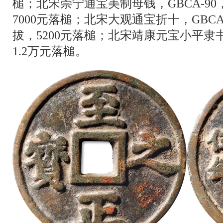
槌；北宋崇宁通宝美制母钱，GBCA-9
7000元落槌；北宋大观通宝折十，GBC
拔，5200元落槌；北宋靖康元宝小平
1.2万元落槌。