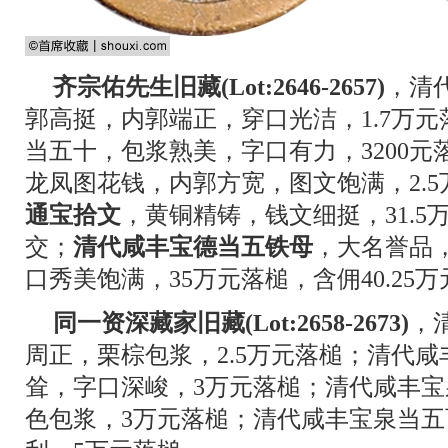
齐宗佑先生旧藏(Lot:2646-2657)
，清
郭高挺，内郭端正，穿口光洁，1.7万
当五十，包浆熟美，字口有力，3200
龙凤图花钱，内郭方宽，图文饱满，2.5
通宝拾文
，黄铜精铸，钱文细挺，31.5万
交；
清代咸丰宝德当五铁母
，大名誉品
口秀美饱满，35万元落槌，含佣40.25
同一资深藏家旧藏(Lot:2658-2673)
，
周正，栗棕包浆，2.5万元落槌；清代
耸，字口深峻，3万元落槌；清代咸丰
色包浆，3万元落槌；清代咸丰宝泉当