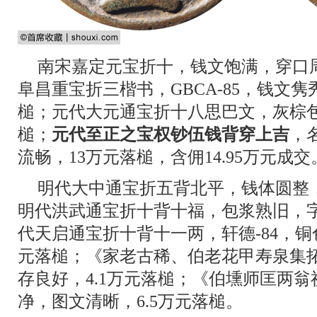
南宋嘉定元宝折十，钱文饱满，穿口周
阜昌重宝折三楷书，GBCA-85，钱文隽
槌；元代大元通宝折十八思巴文，灰棕包
槌；
元代至正之宝权钞伍钱背穿上吉
，
流畅，13万元落槌，含佣14.95万元成交
明代大中通宝折五背北平，钱体圆整，
明代洪武通宝折十背十福，包浆熟旧，字
代天启通宝折十背十一两，轩德-84，铜
元落槌；《家老古稀、伯老花甲寿泉集
存良好，4.1万元落槌；《伯壎师匡两
净，图文清晰，6.5万元落槌。