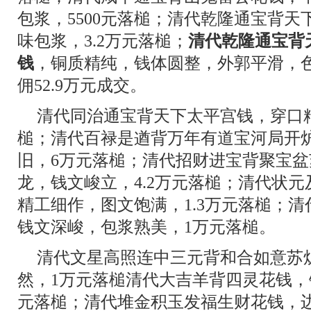
包浆，5500元落槌；清代乾隆通宝背天
味包浆，3.2万元落槌；
清代乾隆通宝背
钱
，铜质精纯，钱体圆整，外郭平滑，色
佣52.9万元成交。
清代同治通宝背天下太平宫钱，穿口精
槌；清代百禄是遒背万年有道宝河局开
旧，6万元落槌；清代招财进宝背聚宝
龙，钱文峻立，4.2万元落槌；清代状
精工细作，图文饱满，1.3万元落槌；
钱文深峻，包浆熟美，1万元落槌。
清代文星高照连中三元背和合如意苏
然，1万元落槌清代大吉羊背四灵花钱，
元落槌；清代堆金积玉发福生财花钱，