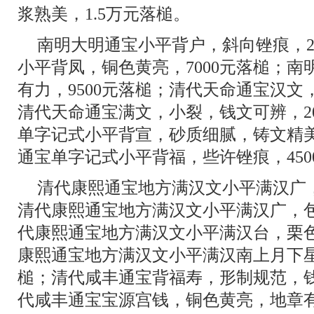
浆熟美，1.5万元落槌。
南明大明通宝小平背户，斜向锉痕，2
小平背凤，铜色黄亮，7000元落槌；
有力，9500元落槌；清代天命通宝汉文
清代天命通宝满文，小裂，钱文可辨，2
单字记式小平背宣，砂质细腻，铸文精美
通宝单字记式小平背福，些许锉痕，450
清代康熙通宝地方满汉文小平满汉广，
清代康熙通宝地方满汉文小平满汉广，包
代康熙通宝地方满汉文小平满汉台，栗色
康熙通宝地方满汉文小平满汉南上月下星
槌；清代咸丰通宝背福寿，形制规范，钱
代咸丰通宝宝源宫钱，铜色黄亮，地章有