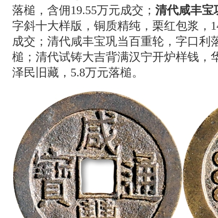
落槌，含佣19.55万元成交；
清代咸丰宝
字斜十大样版，铜质精纯，栗红包浆，14
成交；清代咸丰宝巩当百重轮，字口利
槌；清代试铸大吉背满汉宁开炉样钱，华夏
泽民旧藏，5.8万元落槌。