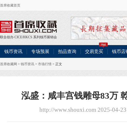
首席收藏首页
联合创办
CICE
/
HKCS
系列钱币展销会
钱币资讯
专场预展
拍品查询
交易竞买
钱币店
首席收藏网
>
钱币资讯
>
市场行情
> 正文
泓盛：咸丰宫钱雕母83万 
http://www.shouxi.com 2025-04-2