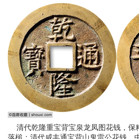
清代乾隆重宝背宝泉龙凤图花钱，保粹-
落槌；清代咸丰通宝背山鬼雷公花钱，中