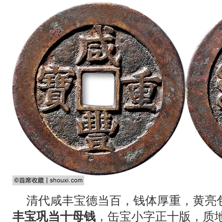
清代咸丰宝德当百，钱体厚重，黄亮
丰宝巩当十母钱
，缶宝小字正十版，质地