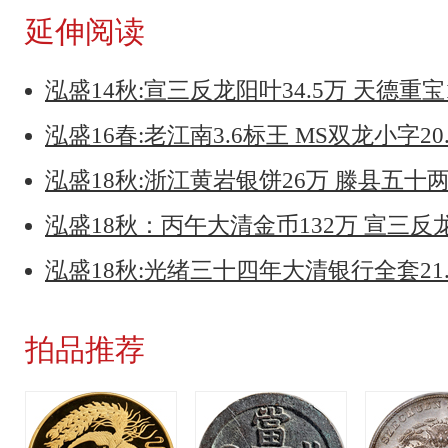
延伸阅读
泓盛14秋:宣三反龙阳叶34.5万 天德重宝
泓盛16春:老江南3.6标王 MS双龙小字20
泓盛18秋:浙江黄岩银饼26万 滕县五十两
泓盛18秋：丙午大清金币132万 宣三反
泓盛18秋:光绪三十四年大清银行全套21.
拍品推荐