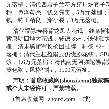
元落槌；清代四君子兰花方穿川炉套子花钱
种，色泽黄亮，钱文隽美，5万元落槌
钱，铸工精良，穿小裂，3万元落槌。
清代福禄寿喜背龙凤大花钱，线条挺
背唐明四坤大花钱，轩德-85+，钱体硕大
槌；清末黑旗军长枪团挂牌，轩德-82+
落槌；清代兰桂盈階云仍绕膝花钱，GBC
浆，1.6万元落槌；清代南无阿弥陀佛
黄包浆，风格独特，3500元落槌。
声明：首席收藏网(shouxi.com)
或个人未经许可，严禁转载。
(首席收藏网 | shouxi.com 三戒)