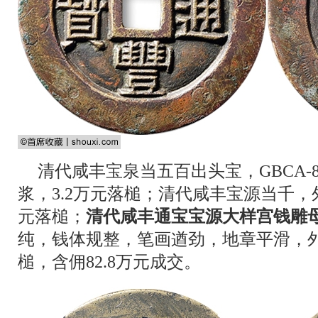
清代咸丰宝泉当五百出头宝，GBCA-
浆，3.2万元落槌；清代咸丰宝源当千，
元落槌；
清代咸丰通宝宝源大样宫钱雕
纯，钱体规整，笔画遒劲，地章平滑，外
槌，含佣82.8万元成交。