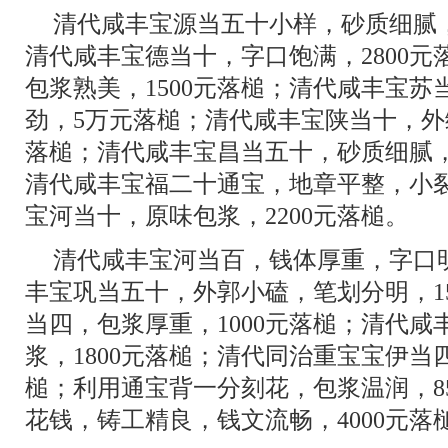
清代咸丰宝源当五十小样，砂质细腻，
清代咸丰宝德当十，字口饱满，2800
包浆熟美，1500元落槌；清代咸丰宝
劲，5万元落槌；清代咸丰宝陕当十，外
落槌；清代咸丰宝昌当五十，砂质细腻，
清代咸丰宝福二十通宝，地章平整，小裂
宝河当十，原味包浆，2200元落槌。
清代咸丰宝河当百，钱体厚重，字口明
丰宝巩当五十，外郭小磕，笔划分明，1
当四，包浆厚重，1000元落槌；清代
浆，1800元落槌；清代同治重宝宝伊当四
槌；利用通宝背一分刻花，包浆温润，8
花钱，铸工精良，钱文流畅，4000元落