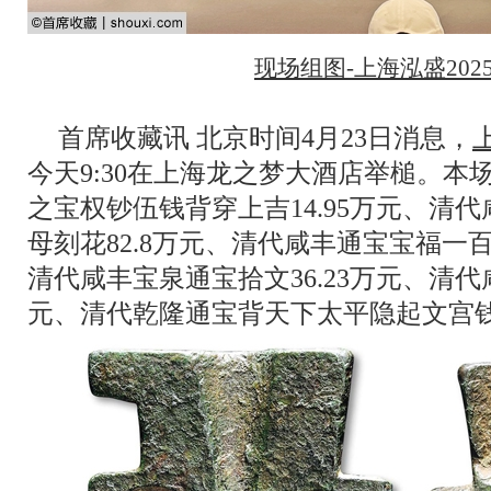
现场组图-上海泓盛202
首席收藏讯 北京时间4月23日消息，
今天9:30在上海龙之梦大酒店举槌。本
之宝权钞伍钱背穿上吉14.95万元、清
母刻花82.8万元、清代咸丰通宝宝福一百
清代咸丰宝泉通宝拾文36.23万元、清代咸
元、清代乾隆通宝背天下太平隐起文宫钱母