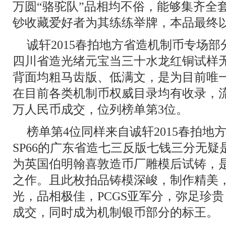
万圆“骆驼队”品相均不俗，能够集齐全
钞收藏爱好者为其练练举牌，本品最终以2
诚轩2015春拍地方省造机制币专场部分，P
四川省造光绪元宝当三十水龙红铜试样
背面均粗马齿版、低满文，是为目前唯
在目前各类机制币权威目录均有收录，流
万人民币成交，位列榜单第3位。
榜单第4位同样来自诚轩2015春拍地方
SP66的广东省造七三反版七钱三分无
为英国伯明翰喜敦造币厂雕模后试铸，
之作。且此枚拍品铸模深峻，制作精美
光，品相极佳，PCGS亚军分，弥足珍贵，
成交，同时成为机制银币部分的标王。