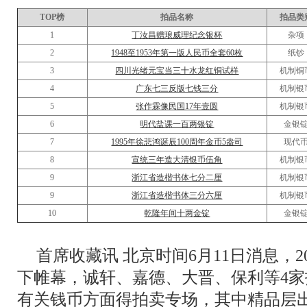
TOP
榜
拍品名称
拍品类
1
丁汝昌赠琅威理纪念银杯
杂项
2
1948至1953年第一版人民币全套60枚
纸钞
3
四川光绪元宝当三十水龙红铜试样
机制铜
4
广东七三反版七钱三分
机制银
5
张作霖像民国17年壹圆
机制银
6
明代盐课一百两银锭
金银
7
1995年徐悲鸿诞辰100周年金币5盎司
现代
8
宣统三年造大清银币伍角
机制银
9
浙江省造楷书体七分二厘
机制银
9
浙江省造楷书体三分六厘
机制银
10
乾隆年间十两金锭
金银
首席收藏讯 北京时间6月11日消息，
下帷幕，诚轩、嘉德、大晋、保利等4家
有关钱币方面得拍卖专场，其中精品层出