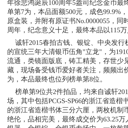
年徐悲鸿诞辰100周年5盎司纪念金币最
单第7为，本品面额500元，成色99.9%
原盒装，并附有原证书No.0000055，
周年，纪念意义十足，最终本品以115
诚轩2015春拍古钱、银锭、中央发行机
的宣统三年大清银币伍角"立龙"，为19
流通，类镜面版底，铸工精美，存世少
藏，现场备受钱币爱好者关注，频频出价，
为，本品最终也位列榜单第8位。
榜单第9位共2件拍品，均来自诚轩20
场，其中包括PCGS-SP66的浙江省造楷书
的浙江省造楷书体三分六厘，两枚机制
绝伦，品相完美，最终成交价为63.25万