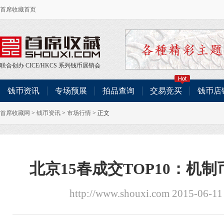
首席收藏首页
联合创办
CICE
/
HKCS
系列钱币展销会
钱币资讯
专场预展
拍品查询
交易竞买
钱币店
首席收藏网
>
钱币资讯
>
市场行情
> 正文
北京15春成交TOP10：机
http://www.shouxi.com 2015-06-11