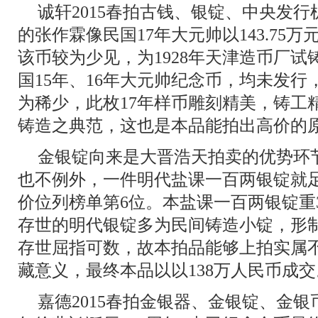
诚轩2015春拍古钱、银锭、中央发行机制
的张作霖像民国17年大元帅以143.75
该币较为少见，为1928年天津造币厂
国15年、16年大元帅纪念币，均未发
为稀少，此枚17年样币雕刻精美，铸工
铸造之典范，这也是本品能拍出高价的
金银锭向来是大晋浩天拍卖的优势环节
也不例外，一件明代盐课一百两银锭就
价位列榜单第6位。本盐课一百两银锭重3
存世的明代银锭多为民间铸造小锭，形
存世屈指可数，故本拍品能够上拍实属
藏意义，最终本品以以138万人民币成交
嘉德2015春拍金银器、金银锭、金银