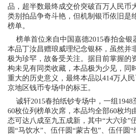
品，超半数最终成交价突破百万人民币
类别拍品争奇斗艳，但机制银币依旧是
榜单。
榜单首位来自中国嘉德2015春拍金
本品丁汝昌赠琅威理纪念银杯，虽然并
极为珍罕，故备受关注。据目前掌握的
构未见有同类收藏，本品极为少见，同
重大的历史意义，最终本品以414万人民
京地区钱币专场中的标王。
诚轩2015春拍纸钞专场中，一组194
60枚位列榜单次席，本品均全部60枚均由
态可达八成至九五成新，其中“大六珍”伍
圆“马饮水”、伍仟圆“蒙古包”、伍仟圆“