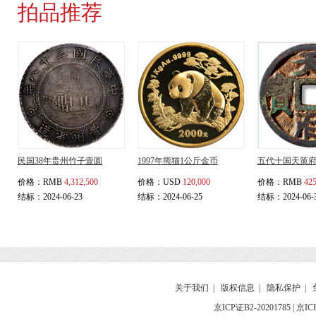
拍品推荐
民国38年贵州竹子壹圆
1997年熊猫1公斤金币
五代十国天策
价格：
RMB
4,312,500
价格：
USD
120,000
价格：
RMB
425
结标：2024-06-23
结标：2024-06-25
结标：2024-06-
关于我们
|
版权信息
|
隐私保护
|
京ICP证B2-20201785
|
京IC