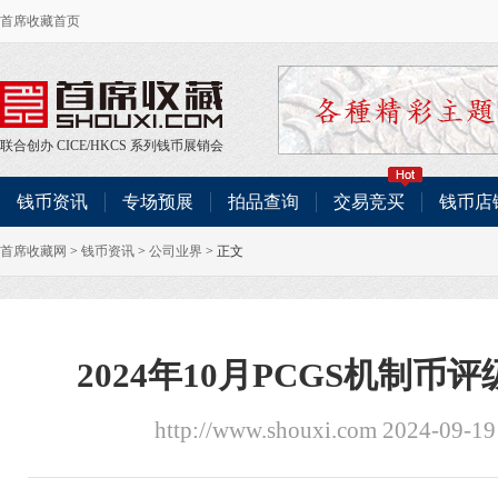
首席收藏首页
联合创办
CICE
/
HKCS
系列钱币展销会
钱币资讯
专场预展
拍品查询
交易竞买
钱币店
首席收藏网
>
钱币资讯
>
公司业界
> 正文
2024年10月PCGS机制
http://www.shouxi.com 2024-09-1