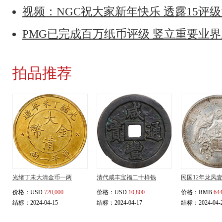
视频：NGC祝大家新年快乐 透露15评
PMG已完成百万纸币评级 竖立重要业
拍品推荐
光绪丁未大清金币一两
清代咸丰宝福二十样钱
民国12年龙凤
价格：
USD
720,000
价格：
USD
10,800
价格：
RMB
644
结标：2024-04-15
结标：2024-04-17
结标：2024-04-