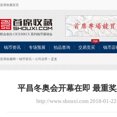
首席收藏首页
联合创办
CICE
/
HKCS
系列钱币展销会
钱币资讯
专场预展
拍品查询
交易竞买
钱币店
首席收藏网
>
钱币资讯
>
公司业界
> 正文
平昌冬奥会开幕在即 最重
http://www.shouxi.com 2018-01-2