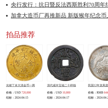
央行发行：抗日暨反法西斯胜利70周年
加拿大造币厂再推新品 新版猴年纪念
拍品推荐
光绪丁未大清金币一两
清代咸丰宝福二十样钱
民国12年龙凤
价格：
USD
720,000
价格：
USD
10,800
价格：
RMB
644
结标：2024-04-15
结标：2024-04-17
结标：2024-04-