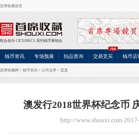
首席收藏首页
联合创办
CICE
/
HKCS
系列钱币展销会
钱币资讯
专场预展
拍品查询
交易竞买
钱币店
首席收藏网
>
钱币资讯
>
公司业界
> 正文
澳发行2018世界杯纪念币
http://www.shouxi.com 2017