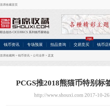
首席收藏首页
联合创办
CICE
/
HKCS
系列钱币展销会
钱币资讯
专场预展
拍品查询
交易竞买
钱币店
首席收藏网
>
钱币资讯
>
公司业界
> 正文
PCGS推2018熊猫币特别
http://www.shouxi.com 2017-10-2