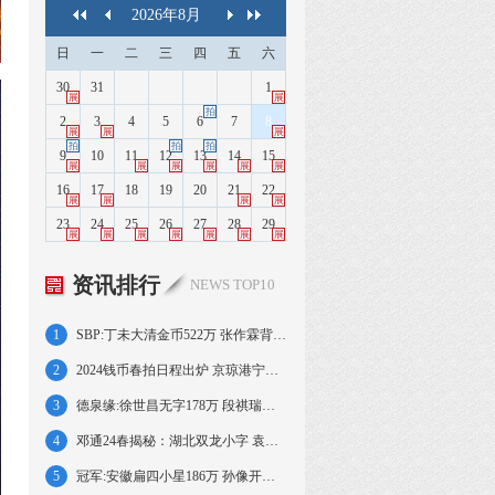
2026
年
8
月
日
一
二
三
四
五
六
30
31
1
展
展
拍
2
3
4
5
6
7
8
展
展
展
拍
拍
拍
9
10
11
12
13
14
15
展
展
展
展
展
展
16
17
18
19
20
21
22
展
展
展
展
23
24
25
26
27
28
29
展
展
展
展
展
展
展
资讯排行
NEWS TOP10
1
SBP:丁未大清金币522万 张作霖背飞龙392万
2
2024钱币春拍日程出炉 京琼港宁皖好戏连台
3
德泉缘:徐世昌无字178万 段祺瑞执政金138万
4
邓通24春揭秘：湖北双龙小字 袁像共和纪念
5
冠军:安徽扁四小星186万 孙像开国壹角138万