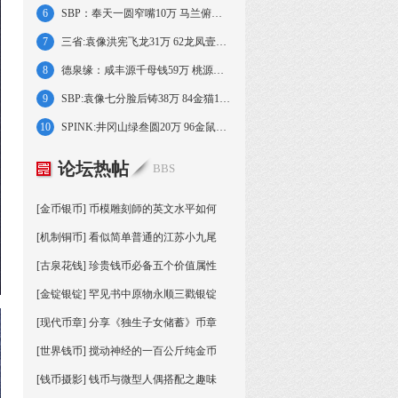
6
SBP：奉天一圆窄嘴10万 马兰俯首五文8.7万
7
三省:袁像洪宪飞龙31万 62龙凤壹圆小字64万
8
德泉缘：咸丰源千母钱59万 桃源县50两75万
9
SBP:袁像七分脸后铸38万 84金猫12盎司21万
10
SPINK:井冈山绿叁圆20万 96金鼠1盎司17万
论坛热帖
BBS
[金币银币] 币模雕刻師的英文水平如何
[机制铜币] 看似简单普通的江苏小九尾
[古泉花钱] 珍贵钱币必备五个价值属性
[金锭银锭] 罕见书中原物永顺三戳银锭
[现代币章] 分享《独生子女储蓄》币章
[世界钱币] 搅动神经的一百公斤纯金币
[钱币摄影] 钱币与微型人偶搭配之趣味