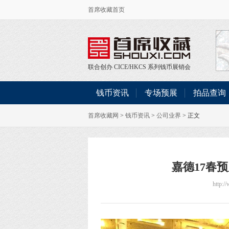
首席收藏首页
联合创办
CICE
/
HKCS
系列钱币展销会
钱币资讯
专场预展
拍品查询
首席收藏网
>
钱币资讯
>
公司业界
> 正文
嘉德17春预
http:/