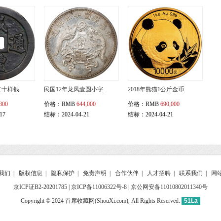
二十样钱
民国12年龙凤壹圆小字
2018年熊猫1公斤金币
800
价格：
RMB
644,000
价格：
RMB
690,000
17
结标：2024-04-21
结标：2024-04-21
我们
|
版权信息
|
隐私保护
|
免责声明
|
合作伙伴
|
人才招聘
|
联系我们
|
网
京ICP证B2-20201785
|
京ICP备11006322号-8
| 京公网安备11010802011340号
Copyright © 2024 首席收藏网(ShouXi.com), All Rights Reserved.
51La