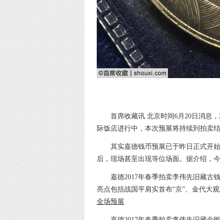
首席收藏讯 北京时间6月20日消息，
际饭店进行中，本次预展将持续到拍卖结束
其实嘉德钱币预展已于昨日正式开
后，现场甚至出现等位场面。据介绍，今日
嘉德2017年春季拍卖李伟先旧藏古钱
亮点包括战国平肩实首布“京”、金代大
全场预展
嘉德2017年春季拍卖李伟先旧藏金