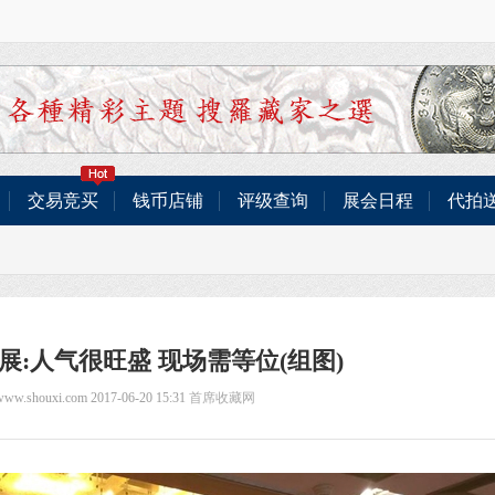
交易竞买
钱币店铺
评级查询
展会日程
代拍
展:人气很旺盛 现场需等位(组图)
/www.shouxi.com 2017-06-20 15:31
首席收藏网