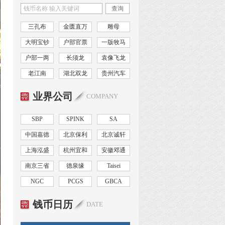
查询
三孔布
金匮直万
雕母
大明宝钞
户部官票
一版牧马
户部一两
长须龙
袁像飞龙
老江南
湖北双龙
贵州汽车
业界公司
COMPANY
SBP
SPINK
SA
中国嘉德
北京保利
北京诚轩
上海泓盛
杭州宜和
安徽邓通
南京三省
德泉缘
Taisei
NGC
PCGS
GBCA
钱币日历
DATE