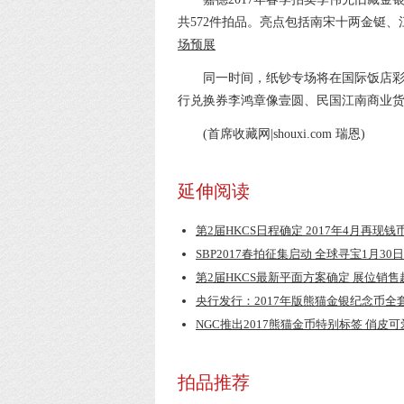
共572件拍品。亮点包括南宋十两金铤
场预展
同一时间，纸钞专场将在国际饭店彩
行兑换券李鸿章像壹圆、民国江南商业
(首席收藏网|shouxi.com 瑞恩)
延伸阅读
第2届HKCS日程确定 2017年4月再现
SBP2017春拍征集启动 全球寻宝1月30
第2届HKCS最新平面方案确定 展位销售
央行发行：2017年版熊猫金银纪念币全
NGC推出2017熊猫金币特别标签 俏皮
拍品推荐