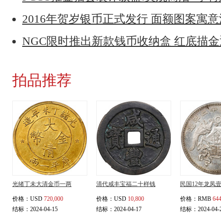
2016年贺岁银币正式发行 面额图案寓
NGC限时推出新款钱币收纳盒 红底描
拍品推荐
光绪丁未大清金币一两
清代咸丰宝福二十样钱
民国12年龙凤
价格：
USD
720,000
价格：
USD
10,800
价格：
RMB
644
结标：2024-04-15
结标：2024-04-17
结标：2024-04-