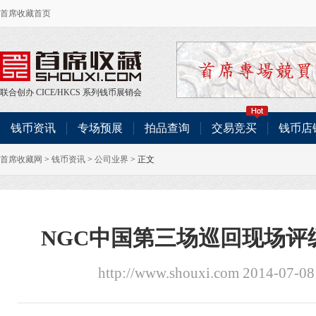
首席收藏首页
联合创办
CICE
/
HKCS
系列钱币展销会
钱币资讯
专场预展
拍品查询
交易竞买
钱币店
首席收藏网
>
钱币资讯
>
公司业界
> 正文
NGC中国第三场巡回现场评
http://www.shouxi.com 2014-07-0