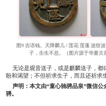
图9 吉语钱。天降麟儿 / 莲花 莲蓬 波
子，生生不息。（图片源于华夏古
无论是观音送子，或是麒麟送子，都
盼和渴望；不但祈求生子，而且还祈求
声明：本文由“童心驰骋品泉”微信公
骋。