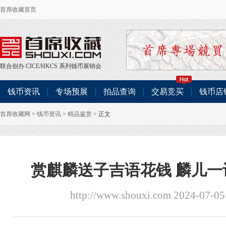
首席收藏首页
联合创办
CICE
/
HKCS
系列钱币展销会
钱币资讯
专场预展
拍品查询
交易竞买
钱币店
首席收藏网
>
钱币资讯
>
精品鉴赏
> 正文
赏麒麟送子吉语花钱 麟儿
http://www.shouxi.com 2024-07-0