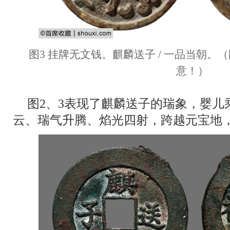
图3 挂牌无文钱。麒麟送子 / 一品当朝
意！）
图2、3表现了麒麟送子的瑞象，婴儿
云、瑞气升腾、焰光四射，跨越元宝地