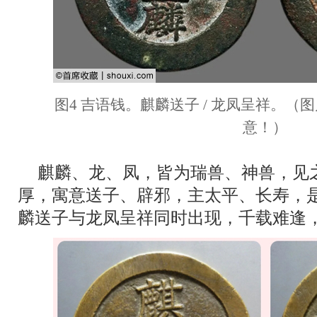
图4 吉语钱。麒麟送子 / 龙凤呈祥。
意！）
麒麟、龙、凤，皆为瑞兽、神兽，见
厚，寓意送子、辟邪，主太平、长寿，
麟送子与龙凤呈祥同时出现，千载难逢