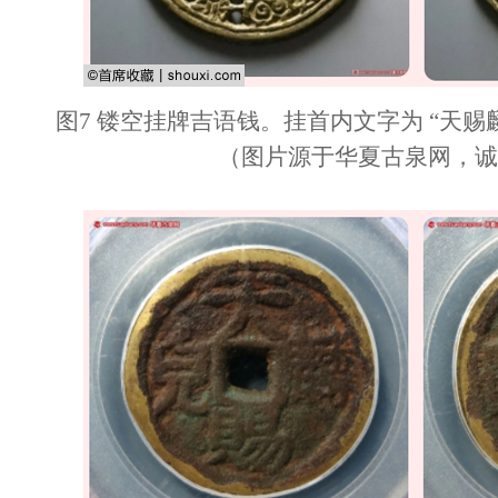
图7 镂空挂牌吉语钱。挂首内文字为 “天赐
（图片源于华夏古泉网，