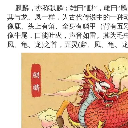
麒麟，亦称骐麟；雄曰“麒”，雌曰“
其与龙、凤一样，为古代传说中的一种
像鹿、头上有角、全身有鳞甲（背有五
像牛尾，口能吐火，声音如雷。其为毛虫
凤、龟、龙)之首，五灵(麟、凤、龟、龙