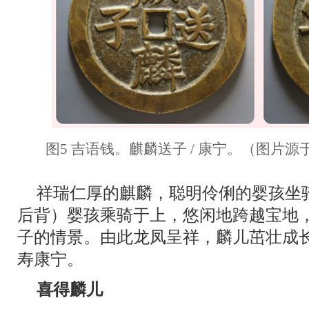
图5 吉语钱。麒麟送子 / 康宁。（图片
祥瑞仁厚的麒麟，聪明伶俐的婴孩坐
后背）婴孩乘骑于上，悠闲地跨越宝地
子的情景。由此龙凤呈祥，麟儿茁壮成
寿康宁。
喜得麟儿