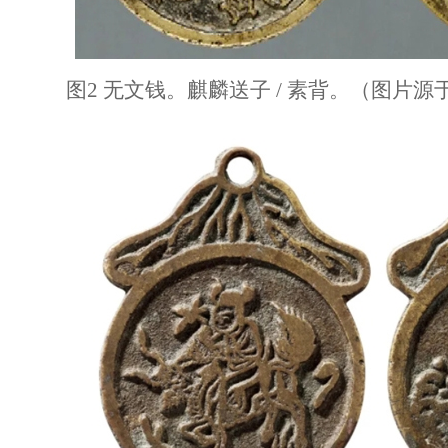
图2 无文钱。麒麟送子 / 素背。（图片