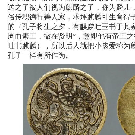
送之子被人们视为麒麟之子，称为麟儿
俗传积德行善人家，求拜麒麟可生育得
的（孔子将生之夕，有麒麟吐玉书于其
周而素王，徵在贤明”，意即他有帝王之德
吐书麒麟），所以后人就把小孩爱称为
孔子一样有所作为。