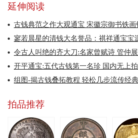
延伸阅读
古钱典范之作大观通宝 宋徽宗御书铁
寥若晨星的清钱大名誉品：祺祥通宝宝
令古人叫绝的齐大刀:名家曾赋诗 管仲
开平通宝:五代古钱第一名珍 国内无上
组图-揭古钱叠拓教程 轻松几步流传经
拍品推荐