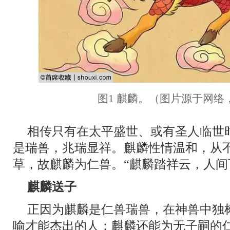
图1 麒麟。（图片源于网络
相传只有在太平盛世、或有圣人临世
是瑞兽，兆瑞显祥。麒麟性情温和，从
草，故麒麟为仁兽。“麒麟踏祥云，人间
麒麟送子
正因为麒麟是仁兽瑞兽，在神兽中独
喻才能杰出的人；麒麟还能为无子嗣的