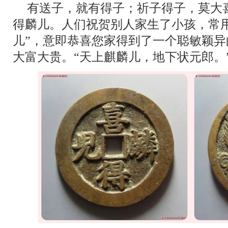
有送子，就有得子；祈子得子，莫大
得麟儿。人们祝贺别人家生了小孩，常
儿”，意即恭喜您家得到了一个聪敏颖
大富大贵。“天上麒麟儿，地下状元郎。