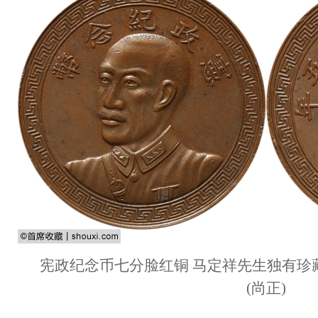
宪政纪念币七分脸红铜 马定祥先生独有珍
(尚正)