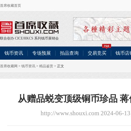
首席收藏首页
联合创办
CICE
/
HKCS
系列钱币展销会
钱币资讯
专场预展
拍品查询
交易竞买
钱币店
首席收藏网
>
钱币资讯
>
精品鉴赏
> 正文
从赠品蜕变顶级铜币珍品 
http://www.shouxi.com 2024-06-1