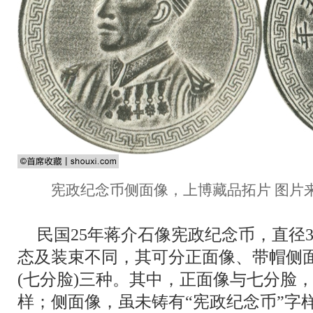
宪政纪念币侧面像，上博藏品拓片 图片来
民国25年蒋介石像宪政纪念币，直径
态及装束不同，其可分正面像、带帽侧面
(七分脸)三种。其中，正面像与七分脸，
样；侧面像，虽未铸有“宪政纪念币”字