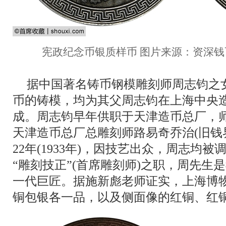
宪政纪念币银质样币 图片来源：资深钱
据中国著名铸币钢模雕刻师周志钧之
币的铸模，均为其父周志钧在上海中央
成。周志钧早年供职于天津造币总厂，
天津造币总厂总雕刻师路易奇乔治(旧钱界
22年(1933年)，因技艺出众，周志均
“雕刻技正”(首席雕刻师)之职，周先生
一代巨匠。据施新彪老师证实，上海博
铜包银各一品，以及侧面像的红铜、红