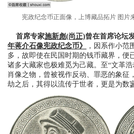
宪政纪念币正面像，上博藏品拓片 图片来
首席专家
施新彪(尚正)
曾在首席论坛
年蒋介石像宪政纪念币》
，因系作小范
多，故即使在民国时期的钱币藏界，便
诸多大藏家也极难觅为己藏。至“文革浩
肖像之物，曾被视作反动、罪恶的象征
劫之后，其得以流传于世者，更是为数