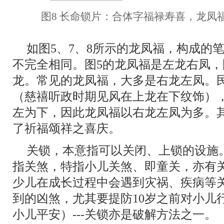
图8 长命锁片：合体字福禄寿喜，龙凤
如图5、7、8所示的龙凤福，构成的
不完全相同。图5的龙凤福是左龙右凤，
龙。常见的龙凤福，大多是右龙左凤。
（慈禧听政时期见风在上龙在下纹饰）
左为下，因此龙凤福以右龙左凤为多。
了祈福颂祥之喜庆。
关锁，本意指可以关闭、上锁的设施
指关煞，特指小儿关煞、即童关，亦有
少儿在成长过程中会遇到灾祸、疾病等
到的凶煞，尤其要提防10岁之前对小儿
小儿平安）---关锁亦是破解方法之一。