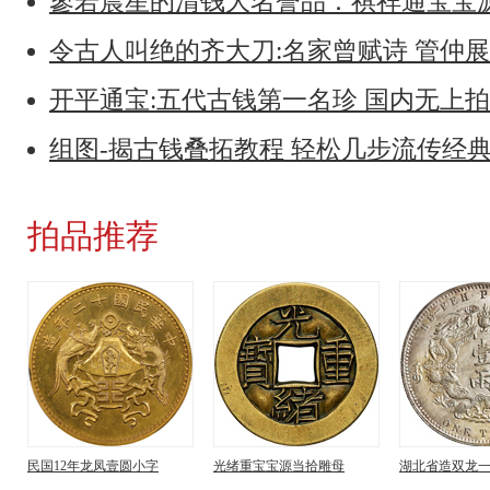
寥若晨星的清钱大名誉品：祺祥通宝宝
令古人叫绝的齐大刀:名家曾赋诗 管仲
开平通宝:五代古钱第一名珍 国内无上
组图-揭古钱叠拓教程 轻松几步流传经
拍品推荐
民国12年龙凤壹圆小字
光绪重宝宝源当拾雕母
湖北省造双龙