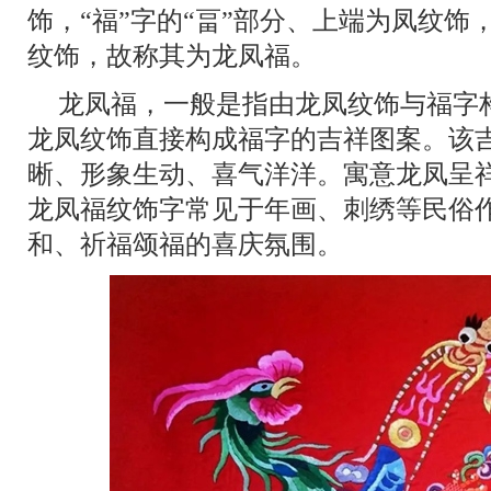
饰，“福”字的“畐”部分、上端为凤纹饰
纹饰，故称其为龙凤福。
龙凤福，一般是指由龙凤纹饰与福字
龙凤纹饰直接构成福字的吉祥图案。该
晰、形象生动、喜气洋洋。寓意龙凤呈
龙凤福纹饰字常见于年画、刺绣等民俗
和、祈福颂福的喜庆氛围。