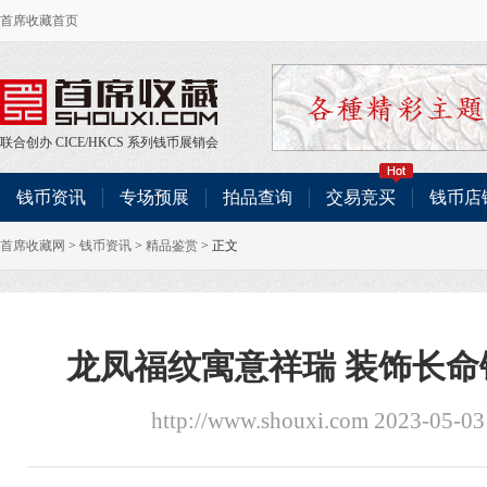
首席收藏首页
联合创办
CICE
/
HKCS
系列钱币展销会
钱币资讯
专场预展
拍品查询
交易竞买
钱币店
首席收藏网
>
钱币资讯
>
精品鉴赏
> 正文
龙凤福纹寓意祥瑞 装饰长
http://www.shouxi.com 2023-05-0