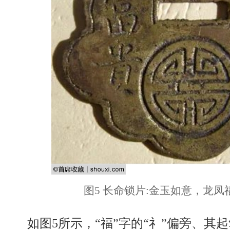
图5 长命锁片:金玉如意，龙凤
如图5所示，“福”字的“礻”偏旁、其