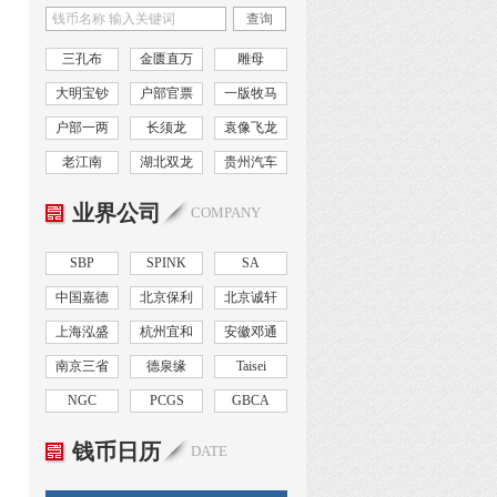
查询
三孔布
金匮直万
雕母
大明宝钞
户部官票
一版牧马
户部一两
长须龙
袁像飞龙
老江南
湖北双龙
贵州汽车
业界公司
COMPANY
SBP
SPINK
SA
中国嘉德
北京保利
北京诚轩
上海泓盛
杭州宜和
安徽邓通
南京三省
德泉缘
Taisei
NGC
PCGS
GBCA
钱币日历
DATE