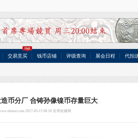
交易竞买
钱币店铺
评级查询
展会日程
代拍
大造币分厂 合铸孙像镍币存量巨大
/www.shouxi.com 2017-05-15 08:16
首席收藏网