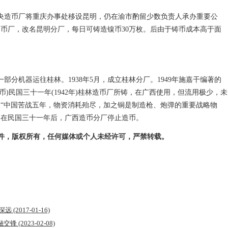
令中央造币厂将重庆办事处移设昆明，仍在渝市酌留少数负责人承办重要公
铜币厂，改名昆明分厂，每日可铸造镍币30万枚。后由于铸币成本高于面
一部分机器运往桂林。1938年5月，成立桂林分厂。1949年施嘉干编著的
币)民国三十一年(1942年)桂林造币厂所铸，在广西使用，但流用极少，未
“中国苦战五年，物资消耗殆尽，加之铜是制造枪、炮弹的重要战略物
定在民国三十一年后，广西造币分厂停止造币。
)独家稿件，版权所有，任何媒体或个人未经许可，严禁转载。
意深远
(2017-01-16)
融交锋
(2023-02-08)