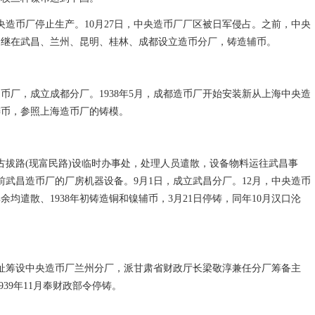
，中央造币厂停止生产。10月27日，中央造币厂厂区被日军侵占。之前，中央
相继在武昌、兰州、昆明、桂林、成都设立造币分厂，铸造辅币。
都造币厂，成立成都分厂。1938年5月，成都造币厂开始安装新从上海中央造
铸币，参照上海造币厂的铸模。
上海古拔路(现富民路)设临时办事处，处理人员遣散，设备物料运往武昌事
收前武昌造币厂的厂房机器设备。9月1日，成立武昌分厂。12月，中央造币
其余均遣散、1938年初铸造铜和镍辅币，3月21日停铸，同年10月汉口沦
厂旧址筹设中央造币厂兰州分厂，派甘肃省财政厅长梁敬淳兼任分厂筹备主
939年11月奉财政部令停铸。