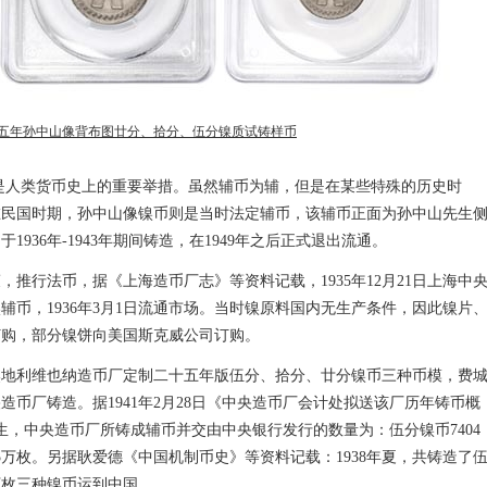
五年孙中山像背布图廿分、拾分、伍分镍质试铸样币
是人类货币史上的重要举措。虽然辅币为辅，但是在某些特殊的历史时
在民国时期，孙中山像镍币则是当时法定辅币，该辅币正面为孙中山先生
936年-1943年期间铸造，在1949年之后正式退出流通。
推行法币，据《上海造币厂志》等资料记载，1935年12月21日上海中
币，1936年3月1日流通市场。当时镍原料国内无生产条件，因此镍片
订购，部分镍饼向美国斯克威公司订购。
奥地利维也纳造币厂定制二十五年版伍分、拾分、廿分镍币三种币模，费
币厂铸造。据1941年2月28日《中央造币厂会计处拟送该厂历年铸币概
发生，中央造币厂所铸成辅币并交由中央银行发行的数量为：伍分镍币7404
25万枚。另据耿爱德《中国机制币史》等资料记载：1938年夏，共铸造了
00万枚三种镍币运到中国。