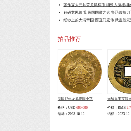
张作霖大元帅背龙凤样币 细致入微栩栩
解码龙凤银币:民国国徽之选 鲁迅曾操
纸钞上的大清帝国:西直门宏伟 武当胜
拍品推荐
民国12年龙凤壹圆小字
光绪重宝宝源
价格：
USD
600,000
价格：
RMB
2,
结标：2023-10-12
结标：2023-12-