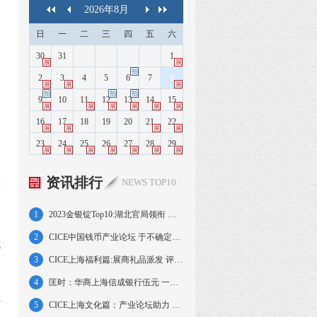
2026
年
8
月
日
一
二
三
四
五
六
30
31
1
展
展
拍
2
3
4
5
6
7
8
展
展
展
拍
拍
拍
9
10
11
12
13
14
15
展
展
展
展
展
展
16
17
18
19
20
21
22
展
展
展
展
侧
23
24
25
26
27
28
29
展
展
展
展
展
展
展
资讯排行
NEWS TOP10
央
、
1
2023金银锭Top10:湖北官局领衔 金锭奏三响
2
CICE中国钱币产业论坛 于不确定中知行合一
城
3
CICE上海福利篇:展商礼品派发 评级优惠放送
4
匡时：华商上海信成银行伍元 一版蓝火车大桥
伍
5
CICE上海文化篇：产业论坛助力 新章新书亮相