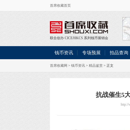
首席收藏首页
联合创办
CICE
/
HKCS
系列钱币展销会
钱币资讯
专场预展
拍品查询
首席收藏网
>
钱币资讯
>
精品鉴赏
> 正文
抗战催生5
http:/