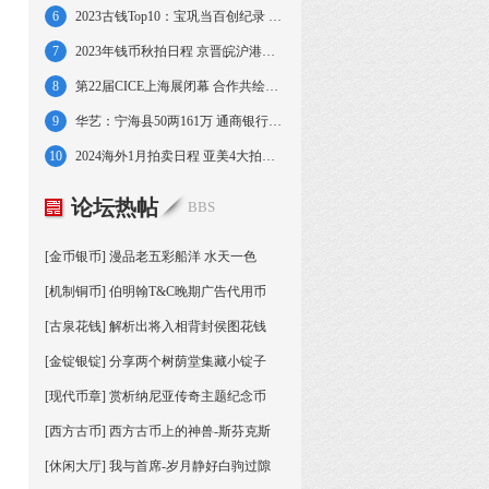
6
2023古钱Top10：宝巩当百创纪录 雕母占6席
7
2023年钱币秋拍日程 京晋皖沪港苏浙大拍连台
8
第22届CICE上海展闭幕 合作共绘业界新图景
9
华艺：宁海县50两161万 通商银行赏金牌52万
10
2024海外1月拍卖日程 亚美4大拍卖即将来袭
论坛热帖
BBS
[金币银币] 漫品老五彩船洋 水天一色
[机制铜币] 伯明翰T&C晚期广告代用币
[古泉花钱] 解析出将入相背封侯图花钱
[金锭银锭] 分享两个树荫堂集藏小锭子
[现代币章] 赏析纳尼亚传奇主题纪念币
[西方古币] 西方古币上的神兽-斯芬克斯
[休闲大厅] 我与首席-岁月静好白驹过隙