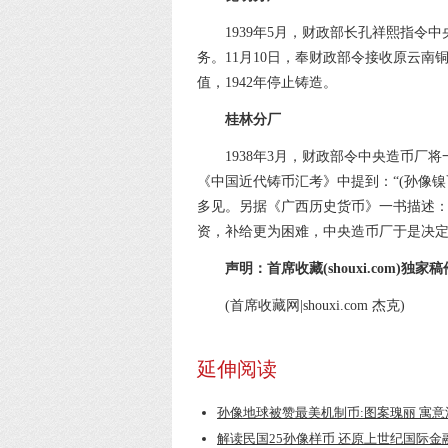
1939年5月，财政部长孔祥熙指
务。11月10日，奉财政部令接收原云南
值，1942年停止铸造。
桂林分厂
1938年3月，财政部令中央造币厂将
《中国近代铸币汇考》中提到：“(孙像镍
多见。另据《广西历史货币》一书描述：
资，补给更为困难，中央造币厂于是决
声明：首席收藏(shouxi.com
(首席收藏网|shouxi.com 杰克)
延伸阅读
孙像地球被赞最美机制币:图案瑰丽 寓
解读民国25孙像样币 还原上世纪国际金